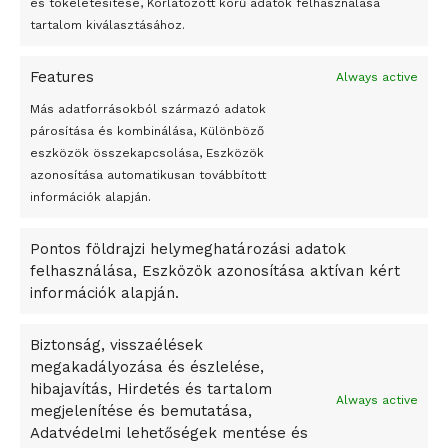
és tökéletesítése, Korlátozott körű adatok felhasználása
Megváltoztatják a montenegrói egyházügyi törvény
tartalom kiválasztásához.
A jövő évben Csehország hatalmas hiánnyal fog gazdálkodni
Features
Always active
Peking – A visegrádi országok zsidó kulturális örökségét
bemutató fotókiállítás nyílt
Más adatforrásokból származó adatok
párosítása és kombinálása, Különböző
Megveszi az osztrák Wienerberger az amerikai Meridian
eszközök összekapcsolása, Eszközök
Bricket
azonosítása automatikusan továbbított
A Startup Campus egyetemi programjainak legjobbjai az
információk alapján.
okosváros és zöld energetikai ötletek lettek
Pontos földrajzi helymeghatározási adatok
A Ringo Starr új albummal jelentkezik
felhasználása, Eszközök azonosítása aktívan kért
A Vajdasági Magyar Szövetség államtitkárait kinevezték
információk alapján.
A középkori közép-ázsiai városállamok bukását nem
Dzsingisz kán hódító hadjárata okozta
Biztonság, visszaélések
megakadályozása és észlelése,
Kuramagomedov ötödik, Muszukajev elődöntős – Birkózó
hibajavítás, Hirdetés és tartalom
világkupa
Always active
megjelenítése és bemutatása,
Adatvédelmi lehetőségek mentése és