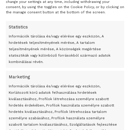
change your settings at any time, including withdrawing your
consent, by using the toggles on the Cookie Policy, or by clicking on
the manage consent button at the bottom of the screen.
Statistics
Információk tárolása és/vagy elérése egy eszközön, A
hirdetések teljesítményének mérése, A tartalom
teljesítményének mérése, A közönségek megértése
statisztikák vagy különböző forrásokból származó adatok
kombinálásai révén.
Marketing
24 óra
Információk tárolása és/vagy elérése egy eszközön,
Korlátozott körű adatok felhasználása hirdetések
Átmenetileg szünetelnek az összecsapások Bahmutnál
kiválasztásához, Profilok létrehozása személyre szabott
hirdetés érdekében, Profilok használata személyre szabott
Egy vagyonért adták el Banksy művét miután elégették.
hirdetés kiválasztásához, Profilok létrehozása tartalom
Az 1950-ben elhunyt alkotók művei szabadon
személyre szabásához, Profilok használata személyre
felhasználhatóvá válnak
szabott tartalom kiválasztásához, Szolgáltatások fejlesztése