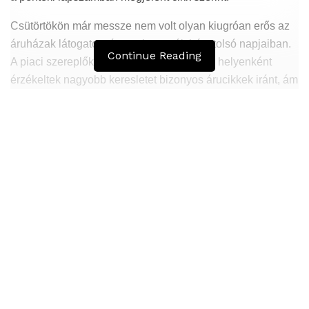
Csütörtökön már messze nem volt olyan kiugróan erős az
áruházak látogatottsága, mint a múlt hét utolsó napjaiban.
Continue Reading
A piaci szereplők még mindig inkább csak helyenként
érzékeltek nagyobb keresletet bizonyos árucikkek iránt, ám
ennek üteme nem haladta meg a korábbit. Sőt
általánosságban az mondható el, hogy az értékesítési
forgalom csütörtökön mérsékeltebb volt – derül ki a
beszámolóból.
A bejelentést követően inkább a tisztító- és
fertőtlenítőszerek, a nagyobb kiszerelésű és a praktikus
csomagolású higiénés termékek fogytak jobban a
boltokban. Ezekből még előfordulhat hiány, míg a tartós
élelmiszereket, alapanyagokat már kisebb lendülettel
keresték a vásárlók.