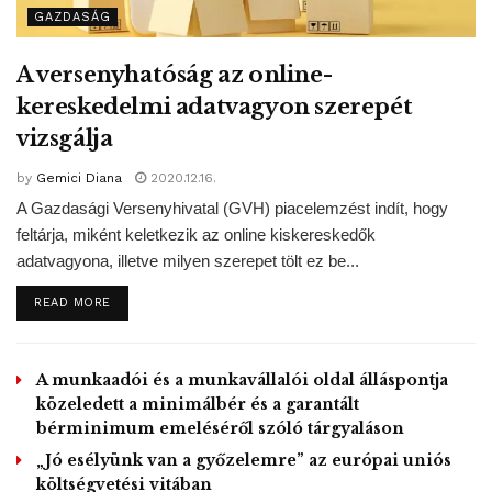
GAZDASÁG
Vámos György, a szövetség főtitkára. Megjegyezte, hogy
fölmérték az árukészleteket is, és az összegzés szerint
A versenyhatóság az online-
tartós áruhiányra nem kell számítani, legfeljebb
kereskedelmi adatvagyon szerepét
szélsőséges esetben fordulhat elő, hogy egy árucikk
készlete kimerül.
vizsgálja
by
Gemici Diana
2020.12.16.
A Gazdasági Versenyhivatal (GVH) piacelemzést indít, hogy
„Továbbra is arra biztatjuk a vevőket, hogy átgondoltan
feltárja, miként keletkezik az online kiskereskedők
vásároljanak, és ne halmozzanak fel indokolatlan
adatvagyona, illetve milyen szerepet tölt ez be...
mennyiségű élelmiszerkészleteket” – hangsúlyozta Vámos
György.
DETAILS
READ MORE
MTI – Fotó / Facebook
A munkaadói és a munkavállalói oldal álláspontja
Tags:
kereskedelem
koronavírus
Magyarország
közeledett a minimálbér és a garantált
bérminimum emeléséről szóló tárgyaláson
„Jó esélyünk van a győzelemre” az európai uniós
költségvetési vitában