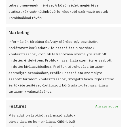
teljesítményének mérése, A közönségek megértése
statisztikák vagy különböző forrásokból származó adatok
kombinálásai révén.
Marketing
24 óra
Információk tárolása és/vagy elérése egy eszközön,
Korlátozott körű adatok felhasználása hirdetések
Átmenetileg szünetelnek az összecsapások Bahmutnál
kiválasztásához, Profilok létrehozása személyre szabott
hirdetés érdekében, Profilok használata személyre szabott
Egy vagyonért adták el Banksy művét miután elégették.
hirdetés kiválasztásához, Profilok létrehozása tartalom
Az 1950-ben elhunyt alkotók művei szabadon
személyre szabásához, Profilok használata személyre
felhasználhatóvá válnak
szabott tartalom kiválasztásához, Szolgáltatások fejlesztése
és tökéletesítése, Korlátozott körű adatok felhasználása
Megváltoztatják a montenegrói egyházügyi törvény
tartalom kiválasztásához.
A jövő évben Csehország hatalmas hiánnyal fog gazdálkodni
Features
Always active
Peking – A visegrádi országok zsidó kulturális örökségét
bemutató fotókiállítás nyílt
Más adatforrásokból származó adatok
párosítása és kombinálása, Különböző
Megveszi az osztrák Wienerberger az amerikai Meridian