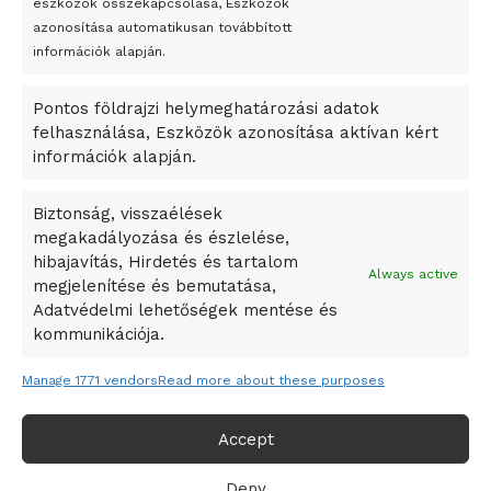
eszközök összekapcsolása, Eszközök
Bricket
azonosítása automatikusan továbbított
A Startup Campus egyetemi programjainak legjobbjai az
információk alapján.
okosváros és zöld energetikai ötletek lettek
Pontos földrajzi helymeghatározási adatok
A Ringo Starr új albummal jelentkezik
felhasználása, Eszközök azonosítása aktívan kért
A Vajdasági Magyar Szövetség államtitkárait kinevezték
információk alapján.
A középkori közép-ázsiai városállamok bukását nem
Dzsingisz kán hódító hadjárata okozta
Biztonság, visszaélések
megakadályozása és észlelése,
Kuramagomedov ötödik, Muszukajev elődöntős – Birkózó
hibajavítás, Hirdetés és tartalom
világkupa
Always active
megjelenítése és bemutatása,
Adatvédelmi lehetőségek mentése és
kommunikációja.
Manage 1771 vendors
Read more about these purposes
Accept
Deny