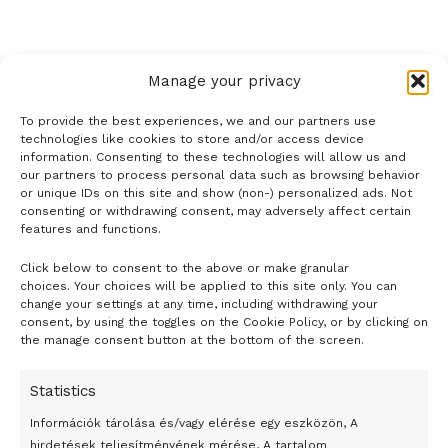
Manage your privacy
To provide the best experiences, we and our partners use
technologies like cookies to store and/or access device
information. Consenting to these technologies will allow us and
our partners to process personal data such as browsing behavior
or unique IDs on this site and show (non-) personalized ads. Not
consenting or withdrawing consent, may adversely affect certain
features and functions.
Click below to consent to the above or make granular
- H I R D E T É S -
choices. Your choices will be applied to this site only. You can
change your settings at any time, including withdrawing your
consent, by using the toggles on the Cookie Policy, or by clicking on
the manage consent button at the bottom of the screen.
Statistics
Információk tárolása és/vagy elérése egy eszközön, A
hirdetések teljesítményének mérése, A tartalom