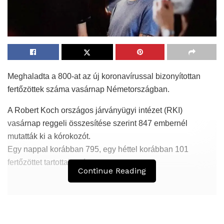
Meghaladta a 800-at az új koronavírussal bizonyítottan
fertőzöttek száma vasárnap Németországban.
A Robert Koch országos járványügyi intézet (RKI)
vasárnap reggeli összesítése szerint 847 embernél
mutatták ki a kórokozót.
Egy nappal korábban 795, egy héttel korábban 101
fertőzöttet tartottak számon.
Continue Reading
Hasonló
Bejegyzések