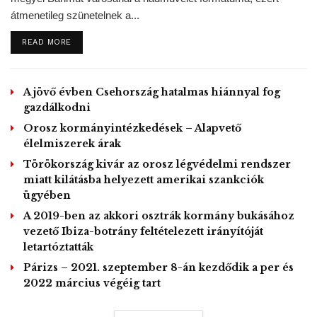
átmenetileg szünetelnek a...
A vállalatvezető a Der Spiegel szombati számában közölt
DETAILS
READ MORE
összeállításban kiemelte: a nemzetközi termelési
láncolatok ugyan sérülékenyek, de a globális
munkamegosztás nélkül kevésbé lenne sikeres a világ,
A jövő évben Csehország hatalmas hiánnyal fog
ezért meg kell őrizni ezeket a láncolatokat és erősíteni kell
gazdálkodni
ellenálló képességüket.
Orosz kormányintézkedések – Alapvető
élelmiszerek árak
Törökország kivár az orosz légvédelmi rendszer
A német szövetségi kormányt alkotó pártok, a
miatt kilátásba helyezett amerikai szankciók
Kereszténydemokrata Unió (CDU), a bajor testvérpárt
ügyében
Keresztényszociális Unió (CSU) és a Német
A 2019-ben az akkori osztrák kormány bukásához
Szociáldemokrata Párt vezetői vasárnap este a válság
vezető Ibiza-botrány feltételezett irányítóját
kezeléséről tanácskoznak a berlini kancellári hivatalban.
letartóztatták
Sajtóértesülések szerint a koalíciós egyeztetésen egyebek
Párizs – 2021. szeptember 8-án kezdődik a per és
mellett a likviditási nehézségek áthidalására szolgáló
2022 március végéig tart
hitelprogramokról tárgyalnak majd, és arról, hogy a 2008-