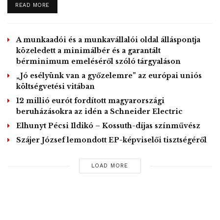
DETAILS
READ MORE
A kifizetési feltételeket a későbbiekben teljesítő jogosult
ügyfelek a továbbiakban közvetlenül a VirPay Kft.-től
A munkaadói és a munkavállalói oldal álláspontja
kérhetik követeléseik kifizetését.
közeledett a minimálbér és a garantált
bérminimum emeléséről szóló tárgyaláson
MTI – Fotó / VirPay Facebook oldala
„Jó esélyünk van a győzelemre” az európai uniós
költségvetési vitában
Tags:
engedély
Magyar Nemzeti Bank (MNB)
12 millió eurót fordított magyarországi
pénzforgalmi
VirPay
beruházásokra az idén a Schneider Electric
VirPay Pénzforgalmi Szolgáltató Kft.
visszavonás
Elhunyt Pécsi Ildikó – Kossuth-díjas színművész
Szájer József lemondott EP-képviselői tisztségéről
LOAD MORE