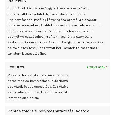
Marketing
24 óra
Információk tárolása és/vagy elérése egy eszközön,
Korlátozott körű adatok felhasználása hirdetések
Átmenetileg szünetelnek az összecsapások Bahmutnál
kiválasztásához, Profilok létrehozása személyre szabott
hirdetés érdekében, Profilok használata személyre szabott
Egy vagyonért adták el Banksy művét miután elégették.
hirdetés kiválasztásához, Profilok létrehozása tartalom
Az 1950-ben elhunyt alkotók művei szabadon
személyre szabásához, Profilok használata személyre
felhasználhatóvá válnak
szabott tartalom kiválasztásához, Szolgáltatások fejlesztése
és tökéletesítése, Korlátozott körű adatok felhasználása
Megváltoztatják a montenegrói egyházügyi törvény
tartalom kiválasztásához.
A jövő évben Csehország hatalmas hiánnyal fog gazdálkodni
Features
Always active
Peking – A visegrádi országok zsidó kulturális örökségét
bemutató fotókiállítás nyílt
Más adatforrásokból származó adatok
párosítása és kombinálása, Különböző
Megveszi az osztrák Wienerberger az amerikai Meridian
eszközök összekapcsolása, Eszközök
Bricket
azonosítása automatikusan továbbított
A Startup Campus egyetemi programjainak legjobbjai az
információk alapján.
okosváros és zöld energetikai ötletek lettek
Pontos földrajzi helymeghatározási adatok
A Ringo Starr új albummal jelentkezik