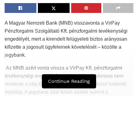
A Magyar Nemzeti Bank (MNB) visszavonta a VirPay
Pénzforgalmi Szolgáltató Kft. pénzforgalmi tevékenységi
engedélyét, mert a kirendelt felügyeleti biztos arányosan
kifizette a jogosult ügyfeleinek követelését – közölte a
jegybank.
Az MNB azért vonta vissza a VirPay Kft. pénzforgalmi
tevékenységi engedélyét, mert annak tulajdonosa nem
Continue Reading
rendezte a cég tőkehelyzetét az erre vonatkozó határidő
lejártáig. A jegybank által feltárt adatok szerint a
pénzforgalmi társaságnál nem volt biztosított az
ügyfélpénzek korlátozás nélküli rendelkezésre állása sem.
Hasonló
Bejegyzések