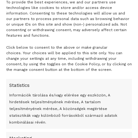
To provide the best experiences, we and our partners use
technologies like cookies to store and/or access device
information. Consenting to these technologies will allow us and
our partners to process personal data such as browsing behavior
or unique IDs on this site and show (non-) personalized ads. Not
consenting or withdrawing consent, may adversely affect certain
features and functions.
Click below to consent to the above or make granular
- H I R D E T É S -
choices. Your choices will be applied to this site only. You can
change your settings at any time, including withdrawing your
consent, by using the toggles on the Cookie Policy, or by clicking on
the manage consent button at the bottom of the screen.
Statistics
Információk tárolása és/vagy elérése egy eszközön, A
hirdetések teljesítményének mérése, A tartalom
teljesítményének mérése, A közönségek megértése
statisztikák vagy különböző forrásokból származó adatok
kombinálásai révén.