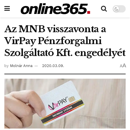
Az MNB visszavonta a
VirPay Pénzforgalmi
Szolgáltató Kft. engedélyét
A
by
Molnár Anna
2020.03.09.
A