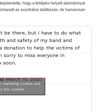
bejelentette, hogy a fellépés helyett adománnyal
kimaradt az ausztráliai találkozás, de hamarosan
t be there, but I have to do what
alth and safety of my band and
 a donation to help the victims of
’m sorry to miss everyone in
k soon.
us)
March 10, 2020
t marketing cookies and
e this content