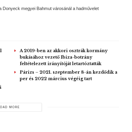
ott a Donyeck megyei Bahmut városánál a hadművelet
l
A 2019-ben az akkori osztrák kormány
bukásához vezető Ibiza-botrány
feltételezett irányítóját letartóztatták
Párizs – 2021. szeptember 8-án kezdődik a
per és 2022 március végéig tart
i
OAD MORE