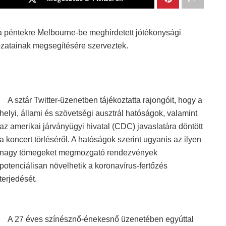
 péntekre Melbourne-be meghirdetett jótékonysági
dozatainak megsegítésére szerveztek.
A sztár Twitter-üzenetben tájékoztatta rajongóit, hogy a
helyi, állami és szövetségi ausztrál hatóságok, valamint
az amerikai járványügyi hivatal (CDC) javaslatára döntött
a koncert törléséről. A hatóságok szerint ugyanis az ilyen
nagy tömegeket megmozgató rendezvények
potenciálisan növelhetik a koronavírus-fertőzés
terjedését.
A 27 éves színésznő-énekesnő üzenetében egyúttal