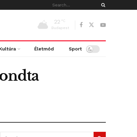
22
°C
Budapest
Kultúra
Életmód
Sport
mondta