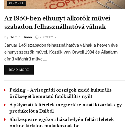
KIEMELT
A Szikra Projekt szakmai munkáját Horváth Gergely rádiós
szakember, Bolyki György zenész, Gável Gellért zenész,
Az 1950-ben elhunyt alkotók művei
Lackfi János költő, Madarász Isti rendező és Mező Misi
szabadon felhasználhatóvá válnak
zenész közreműködésével felügyelik.
by
Gemici Diana
2020.12.18.
Január 1-től szabadon felhasználhatóvá válnak a hetven éve
Bolyki György, a Szikra Projekt vezetője kitért arra, hogy a
elhunyt szerzők művei. Köztük van Orwell 1984 és Állatfarm
Szikra Akadémia tehetségkutatással, induló előadók, már
című világhírű műve,...
befutott alkotók támogatásával, szakmai rendezvények
DETAILS
READ MORE
szervezésével foglalkozik. Emellett öt városban –
Budapesten, Debrecenben, Pécsett, Szegeden és Tatán –
tartanak tehetségkutatókat. Az induló zenekarok közül
Peking – A visegrádi országok zsidó kulturális
tavaly tizenkettőt támogattak, számukra a profi művészek
örökségét bemutató fotókiállítás nyílt
irányába építették ki a továbblépés lehetőségét. Tavaly
A pályázati feltételek megsértése miatt kizártak egy
húsz szerzőt támogattak, 59 muzsikus kilencven új dalt
produkciót a Dalból
hozott létre.
Shakespeare egykori háza helyén feltárt leletek
„
online tárlaton mutatkoznak be