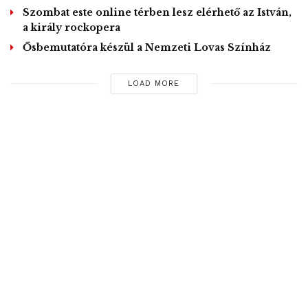
Szombat este online térben lesz elérhető az István,
Idén tizenkét szakmai rendezvényünk lesz, az elmúlt
a király rockopera
időszakban 165 muzsikussal, zenei szakemberrel
Ősbemutatóra készül a Nemzeti Lovas Színház
dolgoztunk együtt” – tette hozzá Bolyki György. Arról is
beszélt, hogy a Szikra Produkción belül az előadók
LOAD MORE
bemutatkozásához tudnak szakmai és anyagi segítséget
biztosítani.
Április 1-jén immár ötödik alkalommal adják át a Szikra-
díjakat, amelyekkel a keresztény szellemiségű előadókat
ismerik el. A zsűri a legjobb dal, a legjobb dicsőítő dal, a
legjobb dalszöveg, a legjobb zenei produkció, a legjobb
élőben előadott produkció és a legjobb videoklip
kategóriában oszt ki díjat. Emellett életműdíjat is átadnak, a
közönségdíj győztesét pedig online szavazással döntik el.