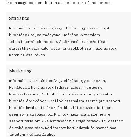
the manage consent button at the bottom of the screen.
Statistics
Információk tárolása és/vagy elérése egy eszközön, A
hirdetések teljesítményének mérése, A tartalom
teljesítményének mérése, A közönségek megértése
statisztikák vagy különböző forrásokból származó adatok
kombinálásai révén.
Marketing
24 óra
Információk tárolása és/vagy elérése egy eszközön,
Korlátozott körű adatok felhasználása hirdetések
Átmenetileg szünetelnek az összecsapások Bahmutnál
kiválasztásához, Profilok létrehozása személyre szabott
hirdetés érdekében, Profilok használata személyre szabott
Egy vagyonért adták el Banksy művét miután elégették.
hirdetés kiválasztásához, Profilok létrehozása tartalom
Az 1950-ben elhunyt alkotók művei szabadon
személyre szabásához, Profilok használata személyre
felhasználhatóvá válnak
szabott tartalom kiválasztásához, Szolgáltatások fejlesztése
és tökéletesítése, Korlátozott körű adatok felhasználása
Megváltoztatják a montenegrói egyházügyi törvény
tartalom kiválasztásához.