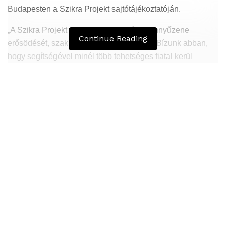
Budapesten a Szikra Projekt sajtótájékoztatóján.
„A Szikra Projekt a magyar keresztény könnyűzene
Continue Reading
erősödését, szakmai fejlődését szolgálja. Bízunk abban,
hogy segítségével minél több tehetséges fiatal kerül
reflektorfénybe” – mondta az Emmi parlamenti államtitkára.
Hasonló
Bejegyzések
Az 1950-ben elhunyt alkotók művei szabadon
felhasználhatóvá válnak
Peking – A visegrádi országok zsidó kulturális
örökségét bemutató fotókiállítás nyílt
A pályázati feltételek megsértése miatt kizártak
egy produkciót a Dalból