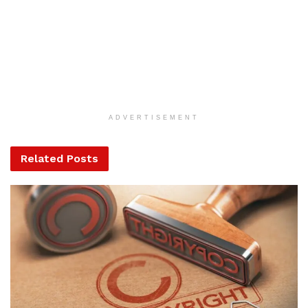
Rétvári Bence hangsúlyozta, hogy az állam
elköteleződése hosszú távú a hazai keresztény
könnyűzenei élet támogatására. Az államtitkár
megemlítette, hogy a kormány a Hangszert a kezdőknek!
ADVERTISEMENT
program keretében évi 300 millió forintot biztosít a kezdő
zenekarok számára, 100 milliót ad a Hangszert a profiknak!
Related
Posts
programra, emellett további 100-100 millió forintot biztosít
képzésre, oktatásra, hangszerfelújításra és határon túli
programokra.
Fekete Péter, az Emmi kultúráért felelős államtitkára
kiemelte: a Szikra Projektre 160 millió forintos támogatást
tudtak felhasználni.