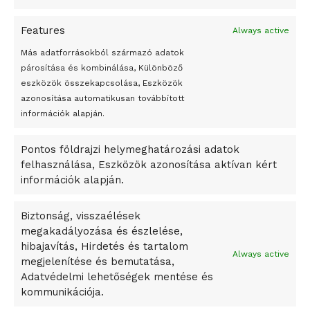
A jövő évben Csehország hatalmas hiánnyal fog gazdálkodni
Features
Always active
Peking – A visegrádi országok zsidó kulturális örökségét
bemutató fotókiállítás nyílt
Más adatforrásokból származó adatok
párosítása és kombinálása, Különböző
Megveszi az osztrák Wienerberger az amerikai Meridian
eszközök összekapcsolása, Eszközök
Bricket
azonosítása automatikusan továbbított
A Startup Campus egyetemi programjainak legjobbjai az
információk alapján.
okosváros és zöld energetikai ötletek lettek
Pontos földrajzi helymeghatározási adatok
A Ringo Starr új albummal jelentkezik
felhasználása, Eszközök azonosítása aktívan kért
A Vajdasági Magyar Szövetség államtitkárait kinevezték
információk alapján.
A középkori közép-ázsiai városállamok bukását nem
Dzsingisz kán hódító hadjárata okozta
Biztonság, visszaélések
megakadályozása és észlelése,
Kuramagomedov ötödik, Muszukajev elődöntős – Birkózó
hibajavítás, Hirdetés és tartalom
világkupa
Always active
megjelenítése és bemutatása,
Adatvédelmi lehetőségek mentése és
kommunikációja.