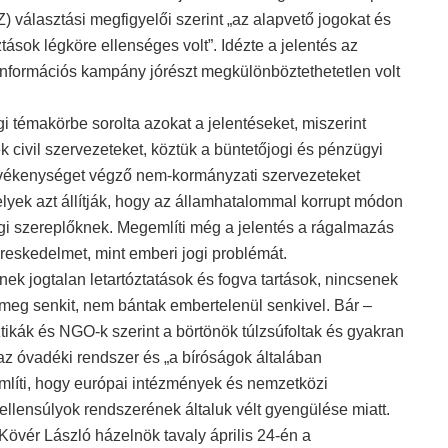
választási megfigyelői szerint „az alapvető jogokat és
tások légköre ellenséges volt”. Idézte a jelentés az
nformációs kampány jórészt megkülönböztethetetlen volt
témakörbe sorolta azokat a jelentéseket, miszerint
ek civil szervezeteket, köztük a büntetőjogi és pénzügyi
tevékenységet végző nem-kormányzati szervezeteket
elyek azt állítják, hogy az államhatalommal korrupt módon
ági szereplőknek. Megemlíti még a jelentés a rágalmazás
reskedelmet, mint emberi jogi problémát.
k jogtalan letartóztatások és fogva tartások, nincsenek
k meg senkit, nem bántak embertelenül senkivel. Bár –
tikák és NGO-k szerint a börtönök túlzsúfoltak és gyakran
az óvadéki rendszer és „a bíróságok általában
említi, hogy európai intézmények és nemzetközi
ellensúlyok rendszerének általuk vélt gyengülése miatt.
Kövér László házelnök tavaly április 24-én a