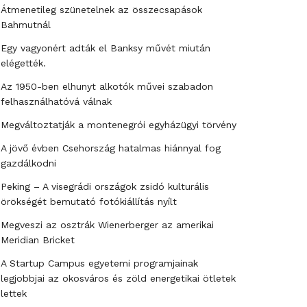
Átmenetileg szünetelnek az összecsapások
Bahmutnál
Egy vagyonért adták el Banksy művét miután
elégették.
Az 1950-ben elhunyt alkotók művei szabadon
felhasználhatóvá válnak
Megváltoztatják a montenegrói egyházügyi törvény
A jövő évben Csehország hatalmas hiánnyal fog
gazdálkodni
Peking – A visegrádi országok zsidó kulturális
örökségét bemutató fotókiállítás nyílt
Megveszi az osztrák Wienerberger az amerikai
Meridian Bricket
A Startup Campus egyetemi programjainak
legjobbjai az okosváros és zöld energetikai ötletek
lettek