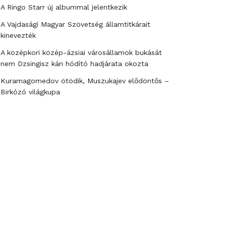
A Ringo Starr új albummal jelentkezik
A Vajdasági Magyar Szövetség államtitkárait
kinevezték
A középkori közép-ázsiai városállamok bukását
nem Dzsingisz kán hódító hadjárata okozta
Kuramagomedov ötödik, Muszukajev elődöntős –
Birkózó világkupa