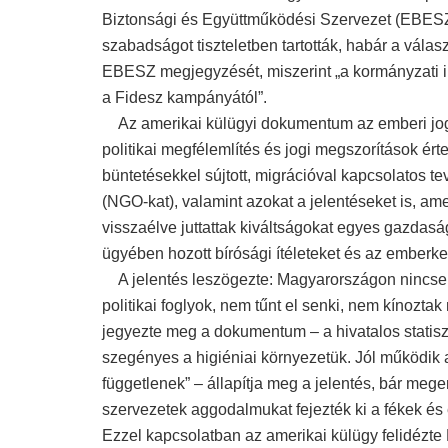
Biztonsági és Együttműködési Szervezet (EBESZ) 
szabadságot tiszteletben tartották, habár a válasz
EBESZ megjegyzését, miszerint „a kormányzati i
a Fidesz kampányától”.
Az amerikai külügyi dokumentum az emberi jogi 
politikai megfélemlítés és jogi megszorítások ért
büntetésekkel sújtott, migrációval kapcsolatos 
(NGO-kat), valamint azokat a jelentéseket is, am
visszaélve juttattak kiváltságokat egyes gazdas
ügyében hozott bírósági ítéleteket és az emberke
A jelentés leszögezte: Magyarországon nincsene
politikai foglyok, nem tűnt el senki, nem kínozta
jegyezte meg a dokumentum – a hivatalos statisz
szegényes a higiéniai környezetük. Jól működik 
függetlenek” – állapítja meg a jelentés, bár meg
szervezetek aggodalmukat fejezték ki a fékek és 
Ezzel kapcsolatban az amerikai külügy felidézte 