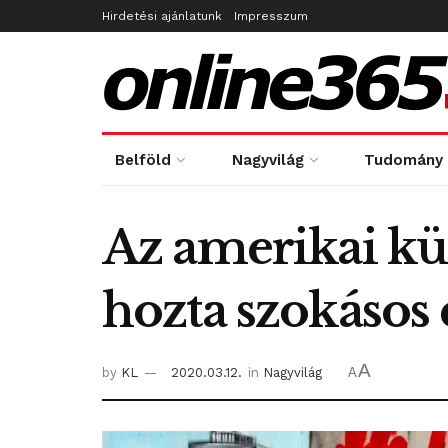
Hirdetési ajánlatunk
Impresszum
Belföld
Nagyvilág
Tudomány
Az amerikai kü
hozta szokásos 
A
by
KL
2020.03.12.
in
Nagyvilág
A