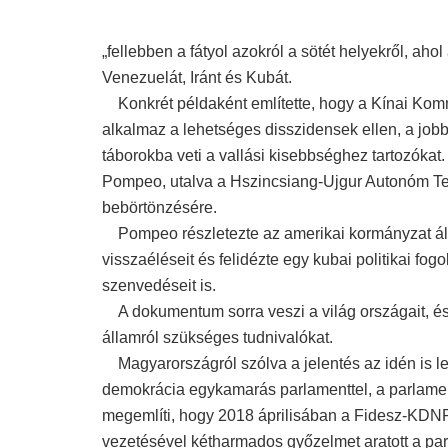
„fellebben a fátyol azokról a sötét helyekről, aho
Venezuelát, Iránt és Kubát.
Konkrét példaként említette, hogy a Kínai Komm
alkalmaz a lehetséges disszidensek ellen, a jobb 
táborokba veti a vallási kisebbséghez tartozókat
Pompeo, utalva a Hszincsiang-Ujgur Autonóm Te
bebörtönzésére.
Pompeo részletezte az amerikai kormányzat álta
visszaéléseit és felidézte egy kubai politikai fo
szenvedéseit is.
A dokumentum sorra veszi a világ országait, és 
államról szükséges tudnivalókat.
Magyarországról szólva a jelentés az idén is le
demokrácia egykamarás parlamenttel, a parlament 
megemlíti, hogy 2018 áprilisában a Fidesz-KDNP
vezetésével kétharmados győzelmet aratott a par