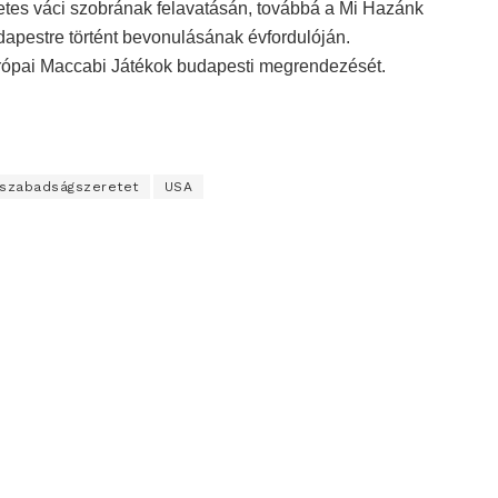
rzetes váci szobrának felavatásán, továbbá a Mi Hazánk
pestre történt bevonulásának évfordulóján.
urópai Maccabi Játékok budapesti megrendezését.
szabadságszeretet
USA