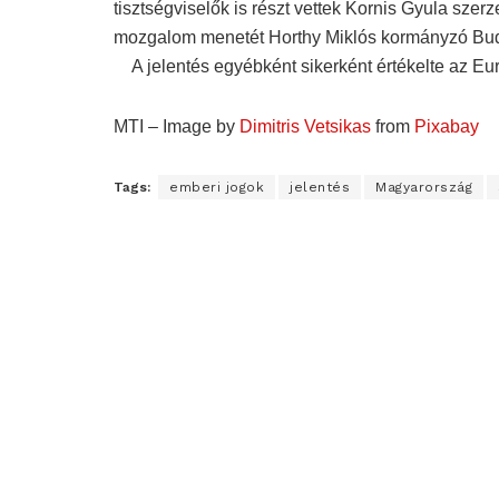
tisztségviselők is részt vettek Kornis Gyula sze
mozgalom menetét Horthy Miklós kormányzó Buda
A jelentés egyébként sikerként értékelte az E
MTI – Image by
Dimitris Vetsikas
from
Pixabay
Tags:
emberi jogok
jelentés
Magyarország