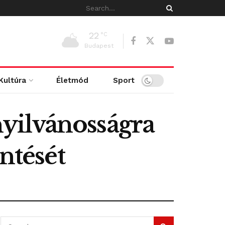
22
°C
Budapest
Kultúra
Életmód
Sport
yilvánosságra
ntését