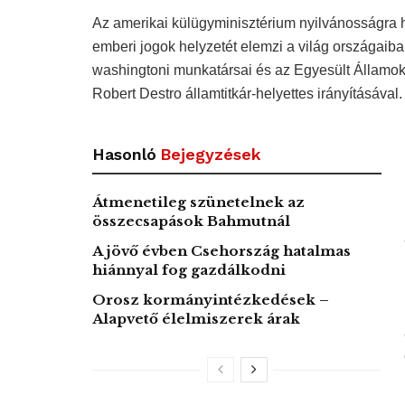
Az amerikai külügyminisztérium nyilvánosságra 
emberi jogok helyzetét elemzi a világ országaiba
washingtoni munkatársai és az Egyesült Államok 
Robert Destro államtitkár-helyettes irányításával.
Hasonló
Bejegyzések
Átmenetileg szünetelnek az
összecsapások Bahmutnál
A jövő évben Csehország hatalmas
hiánnyal fog gazdálkodni
Orosz kormányintézkedések –
Alapvető élelmiszerek árak