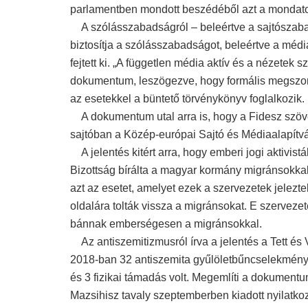
parlamentben mondott beszédéből azt a mondatot,
A szólásszabadságról – beleértve a sajtószabad
biztosítja a szólásszabadságot, beleértve a média 
fejtett ki. „A független média aktív és a nézetek s
dokumentum, leszögezve, hogy formális megszor
az esetekkel a büntető törvénykönyv foglalkozik.
A dokumentum utal arra is, hogy a Fidesz szöve
sajtóban a Közép-európai Sajtó és Médiaalapít
A jelentés kitért arra, hogy emberi jogi aktivi
Bizottság bírálta a magyar kormány migránsokka
azt az esetet, amelyet ezek a szervezetek jelezt
oldalára tolták vissza a migránsokat. E szerveze
bánnak emberségesen a migránsokkal.
Az antiszemitizmusról írva a jelentés a Tett és 
2018-ban 32 antiszemita gyűlöletbűncselekmény 
és 3 fizikai támadás volt. Megemlíti a dokument
Mazsihisz tavaly szeptemberben kiadott nyilatkoz