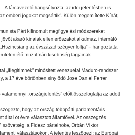
A tárcavezető hangsúlyozta: az idei jelentésben is
l az emberi jogokat megsértik”. Külön megemlítette Kínát,
unista Párt kifinomult megfigyelési módszereket
jövőt akaró kínaiak ellen erőszakot alkalmaz, internáló
. „Hszincsiang az évszázad szégyenfoltja” – hangoztatta
rületen élő muzulmán kisebbség tagjainak
l „illegitimnek” minősített venezuelai Maduro-rendszer
goly, a 17 éve börtönben sínylődő Jose Daniel Ferrer
valamennyi „országjelentés” előtt összefoglalja az adott
szögezte, hogy az ország többpárti parlamentáris
által öt évre választott államfővel. Az összegzés
 szövetség, a Fidesz pártelnöke, Orbán Viktor
lamenti választásokon. A jelentés leszögezi: az Európai