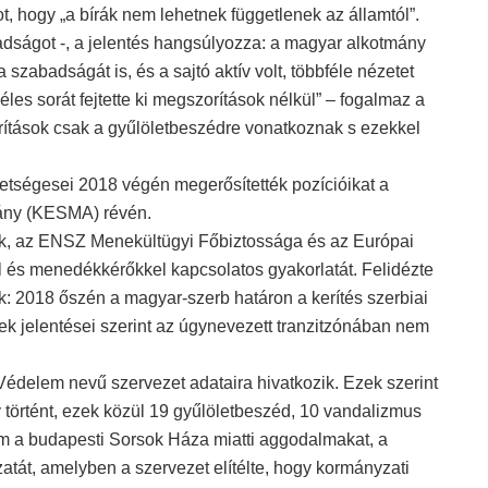
 hogy „a bírák nem lehetnek függetlenek az államtól”.
ságot -, a jelentés hangsúlyozza: a magyar alkotmány
szabadságát is, és a sajtó aktív volt, többféle nézetet
zéles sorát fejtette ki megszorítások nélkül” – fogalmaz a
ítások csak a gyűlöletbeszédre vonatkoznak s ezekkel
tségesei 2018 végén megerősítették pozícióikat a
vány (KESMA) révén.
sták, az ENSZ Menekültügyi Főbiztossága és az Európai
l és menedékkérőkkel kapcsolatos gyakorlatát. Felidézte
ek: 2018 őszén a magyar-szerb határon a kerítés szerbiai
tek jelentései szerint az úgynevezett tranzitzónában nem
Védelem nevű szervezet adataira hivatkozik. Ezek szerint
történt, ezek közül 19 gyűlöletbeszéd, 10 vandalizmus
um a budapesti Sorsok Háza miatti aggodalmakat, a
atát, amelyben a szervezet elítélte, hogy kormányzati