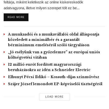
feltárja, miként keletkezik az online kiskereskedők
is küldheti az érintett alkalmazottat.
adatvagyona, illetve milyen szerepet tölt ez be...
DETAILS
READ MORE
Mindezek mellett a munkáltató a munkavállalóit a járvány
idejére otthon végzett munkára (home office) is kötelezheti.
Fontos azonban tudni, hogy ha a home office-t a
A munkaadói és a munkavállalói oldal álláspontja
munkáltató egyoldalú intézkedésként rendeli el, akkor
közeledett a minimálbér és a garantált
annak az éves felső korlátja főszabály szerint 44
bérminimum emeléséről szóló tárgyaláson
munkanap vagy 352 munkaóra.
„Jó esélyünk van a győzelemre” az európai uniós
költségvetési vitában
12 millió eurót fordított magyarországi
Arra is felhívták a figyelmet, hogy a szabályok szerint nem
beruházásokra az idén a Schneider Electric
számít keresőképtelennek az a szülő, akinek gyermeke
Elhunyt Pécsi Ildikó – Kossuth-díjas színművész
olyan óvodába, iskolába jár, amelyet járványügyi
Szájer József lemondott EP-képviselői tisztségéről
intézkedés érint, illetve ahol az adott intézmény csak
javasolja a szülőknek, hogy gyermekeiket ne vigyék az
LOAD MORE
adott közösségbe. Ebben az esetben szintén a fizetett
szabadság, a különös méltánylást érdemlő ok miatt