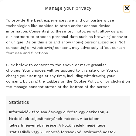
Manage your privacy
To provide the best experiences, we and our partners use
technologies like cookies to store and/or access device
information. Consenting to these technologies will allow us and
our partners to process personal data such as browsing behavior
or unique IDs on this site and show (non-) personalized ads. Not
consenting or withdrawing consent, may adversely affect certain
features and functions.
Click below to consent to the above or make granular
- H I R D E T É S -
choices. Your choices will be applied to this site only. You can
change your settings at any time, including withdrawing your
consent, by using the toggles on the Cookie Policy, or by clicking on
the manage consent button at the bottom of the screen.
Statistics
Információk tárolása és/vagy elérése egy eszközön, A
hirdetések teljesítményének mérése, A tartalom
teljesítményének mérése, A közönségek megértése
statisztikák vagy különböző forrásokból származó adatok