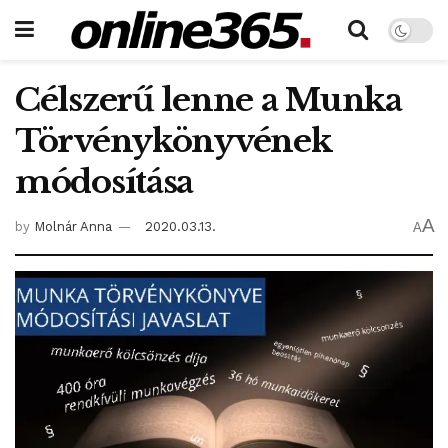
Célszerű lenne a Munka
Törvénykönyvének
módosítása
A
by
Molnár Anna
2020.03.13.
A