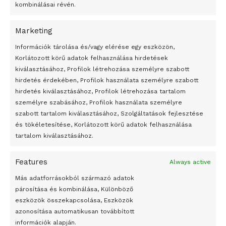
kombinálásai révén.
Marketing
24 óra
Információk tárolása és/vagy elérése egy eszközön,
Korlátozott körű adatok felhasználása hirdetések
Átmenetileg szünetelnek az összecsapások Bahmutnál
kiválasztásához, Profilok létrehozása személyre szabott
hirdetés érdekében, Profilok használata személyre szabott
Egy vagyonért adták el Banksy művét miután elégették.
hirdetés kiválasztásához, Profilok létrehozása tartalom
Az 1950-ben elhunyt alkotók művei szabadon
személyre szabásához, Profilok használata személyre
felhasználhatóvá válnak
szabott tartalom kiválasztásához, Szolgáltatások fejlesztése
és tökéletesítése, Korlátozott körű adatok felhasználása
Megváltoztatják a montenegrói egyházügyi törvény
tartalom kiválasztásához.
A jövő évben Csehország hatalmas hiánnyal fog gazdálkodni
Features
Always active
Peking – A visegrádi országok zsidó kulturális örökségét
bemutató fotókiállítás nyílt
Más adatforrásokból származó adatok
párosítása és kombinálása, Különböző
Megveszi az osztrák Wienerberger az amerikai Meridian
eszközök összekapcsolása, Eszközök
Bricket
azonosítása automatikusan továbbított
A Startup Campus egyetemi programjainak legjobbjai az
információk alapján.