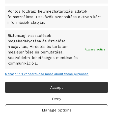
okosváros és zöld energetikai ötletek lettek
Pontos földrajzi helymeghatározási adatok
A Ringo Starr új albummal jelentkezik
felhasználása, Eszközök azonosítása aktívan kért
A Vajdasági Magyar Szövetség államtitkárait kinevezték
információk alapján.
A középkori közép-ázsiai városállamok bukását nem
Dzsingisz kán hódító hadjárata okozta
Biztonság, visszaélések
megakadályozása és észlelése,
Kuramagomedov ötödik, Muszukajev elődöntős – Birkózó
hibajavítás, Hirdetés és tartalom
világkupa
Always active
megjelenítése és bemutatása,
Adatvédelmi lehetőségek mentése és
kommunikációja.
Manage 1771 vendors
Read more about these purposes
Accept
Deny
Adatvédelmi irányelvek
Felhasználási feltételek
Manage options