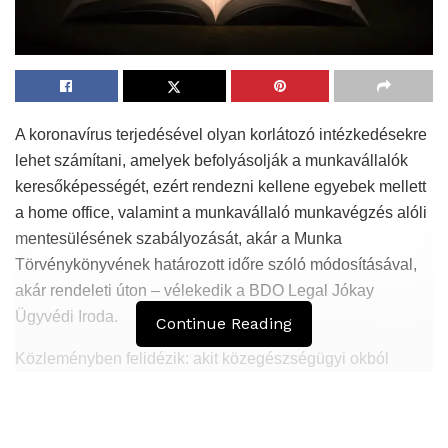
A koronavírus terjedésével olyan korlátozó intézkedésekre
lehet számítani, amelyek befolyásolják a munkavállalók
keresőképességét, ezért rendezni kellene egyebek mellett
a home office, valamint a munkavállaló munkavégzés alóli
mentesülésének szabályozását, akár a Munka
Törvénykönyvének határozott időre szóló módosításával,
akár rendeleti úton – vélekedik a BDO Legal Jókay
Ügyvédi Iroda.
Continue Reading
Közleményben felidézik: akit közegészségügyi okból
foglalkozásától eltiltanak és más beosztást nem kap vagy
akit közegészségügyi okból hatóságilag elkülönítenek,
továbbá aki járványügyi zárlat miatt munkahelyén