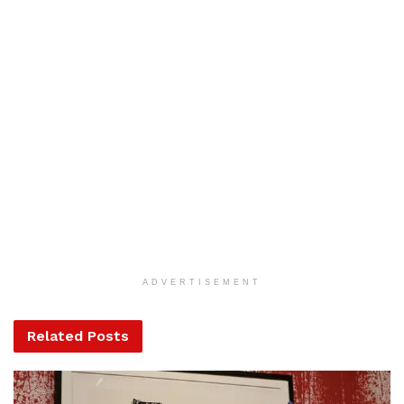
Tags:
avokádó
érdekességek
mém
tények
ADVERTISEMENT
Related
Posts