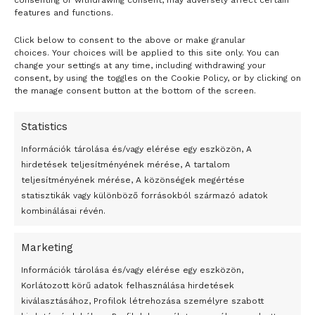
consenting or withdrawing consent, may adversely affect certain
features and functions.
Click below to consent to the above or make granular
- H I R D E T É S -
choices. Your choices will be applied to this site only. You can
change your settings at any time, including withdrawing your
consent, by using the toggles on the Cookie Policy, or by clicking on
the manage consent button at the bottom of the screen.
Statistics
Információk tárolása és/vagy elérése egy eszközön, A
hirdetések teljesítményének mérése, A tartalom
teljesítményének mérése, A közönségek megértése
statisztikák vagy különböző forrásokból származó adatok
kombinálásai révén.
Marketing
24 óra
Információk tárolása és/vagy elérése egy eszközön,
Korlátozott körű adatok felhasználása hirdetések
Átmenetileg szünetelnek az összecsapások Bahmutnál
kiválasztásához, Profilok létrehozása személyre szabott