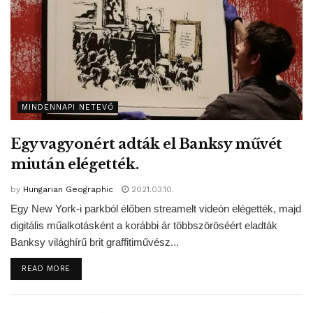
MINDENNAPI NETEVŐ
Egy vagyonért adták el Banksy művét
miután elégették.
by
Hungarian Geographic
2021.03.10.
Egy New York-i parkból élőben streamelt videón elégették, majd
digitális műalkotásként a korábbi ár többszöröséért eladták
Banksy világhírű brit graffitiművész...
DETAILS
READ MORE