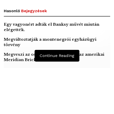
Hasonló
Bejegyzések
Egy vagyonért adták el Banksy művét miután
elégették.
Megváltoztatják a montenegrói egyházügyi
törvény
Megveszi az osztrák Wienerberger az amerikai
Continue Reading
Meridian Bricket