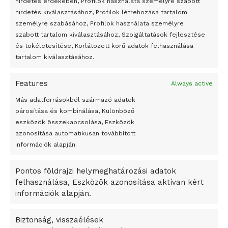
hirdetés érdekében, Profilok használata személyre szabott
Egy vagyonért adták el Banksy művét miután elégették.
hirdetés kiválasztásához, Profilok létrehozása tartalom
Az 1950-ben elhunyt alkotók művei szabadon
személyre szabásához, Profilok használata személyre
felhasználhatóvá válnak
szabott tartalom kiválasztásához, Szolgáltatások fejlesztése
és tökéletesítése, Korlátozott körű adatok felhasználása
Megváltoztatják a montenegrói egyházügyi törvény
tartalom kiválasztásához.
A jövő évben Csehország hatalmas hiánnyal fog gazdálkodni
Features
Always active
Peking – A visegrádi országok zsidó kulturális örökségét
bemutató fotókiállítás nyílt
Más adatforrásokból származó adatok
párosítása és kombinálása, Különböző
Megveszi az osztrák Wienerberger az amerikai Meridian
eszközök összekapcsolása, Eszközök
Bricket
azonosítása automatikusan továbbított
A Startup Campus egyetemi programjainak legjobbjai az
információk alapján.
okosváros és zöld energetikai ötletek lettek
Pontos földrajzi helymeghatározási adatok
A Ringo Starr új albummal jelentkezik
felhasználása, Eszközök azonosítása aktívan kért
A Vajdasági Magyar Szövetség államtitkárait kinevezték
információk alapján.
A középkori közép-ázsiai városállamok bukását nem
Dzsingisz kán hódító hadjárata okozta
Biztonság, visszaélések