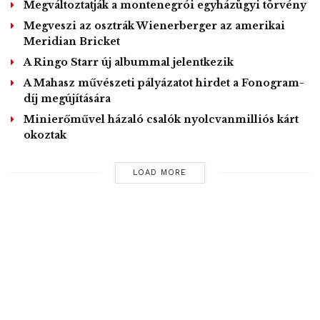
Megváltoztatják a montenegrói egyházügyi törvény
Megveszi az osztrák Wienerberger az amerikai
Meridian Bricket
A Ringo Starr új albummal jelentkezik
A Mahasz művészeti pályázatot hirdet a Fonogram-
díj megújítására
Minierőművel házaló csalók nyolcvanmilliós kárt
okoztak
LOAD MORE