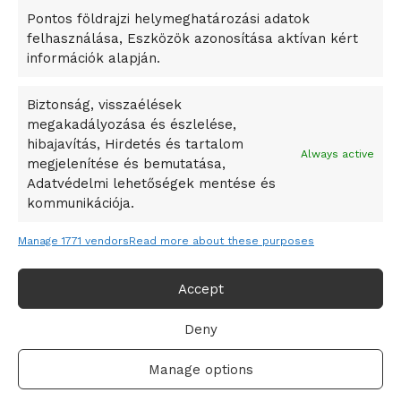
Pontos földrajzi helymeghatározási adatok
A Ringo Starr új albummal jelentkezik
felhasználása, Eszközök azonosítása aktívan kért
A Vajdasági Magyar Szövetség államtitkárait kinevezték
információk alapján.
A középkori közép-ázsiai városállamok bukását nem
Dzsingisz kán hódító hadjárata okozta
Biztonság, visszaélések
megakadályozása és észlelése,
Kuramagomedov ötödik, Muszukajev elődöntős – Birkózó
hibajavítás, Hirdetés és tartalom
világkupa
Always active
megjelenítése és bemutatása,
Adatvédelmi lehetőségek mentése és
kommunikációja.
Manage 1771 vendors
Read more about these purposes
Accept
Deny
Adatvédelmi irányelvek
Felhasználási feltételek
Manage options
© 2019-2021 online365.hu - Minden jog fenntartva!