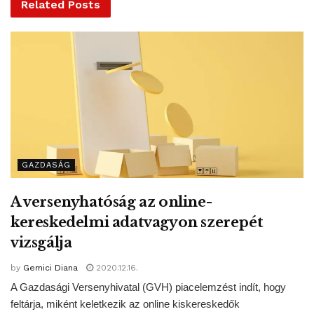
Related
Posts
kezdik a teljes fertőtlenítést, de az kiterjed a HÉV-ekre és
az alacsonyabb forgalmú vonalak járműveire is. Az
intézkedés több száz járművet érint, és a tervek szerint
jövő hét végére már folyamatos lesz a járművek ilyen
típusú fertőtlenítése.
Homolya Róbert hozzátette: ugyancsak hétfőtől a
legnagyobb forgalmú budapesti és vidéki pályaudvarokon,
GAZDASÁG
megállóhelyeken az utazóközönségnek is biztosítanak
kézfertőtlenítő lehetőséget.
A versenyhatóság az online-
kereskedelmi adatvagyon szerepét
Az elnök-vezérigazgató felidézte: korábban már több száz
vizsgálja
érintésmentes kézfertőtlenítő-adagolót osztottak szét az
by
Gemici Diana
2020.12.16.
üzemi területeken, kézfertőtlenítőket, szájmaszkokat,
A Gazdasági Versenyhivatal (GVH) piacelemzést indít, hogy
gumikesztyűket osztottak a vírus terjedésének leginkább
feltárja, miként keletkezik az online kiskereskedők
kitett munkakörökben dolgozóknak – például a