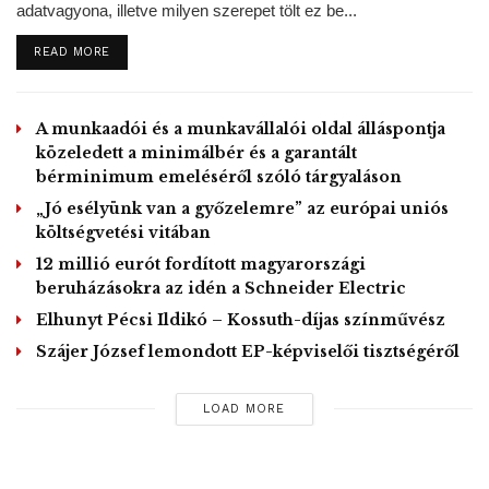
adatvagyona, illetve milyen szerepet tölt ez be...
jegypénztárosoknak, kalauzoknak. A vasúttársaság a
pályaudvarokat, szerelvényeket, üzemi területeket
DETAILS
READ MORE
vírusellenes takarítószerekkel takarítja.
MTI – Fotó / MÁV Facebook oldala
A munkaadói és a munkavállalói oldal álláspontja
közeledett a minimálbér és a garantált
bérminimum emeléséről szóló tárgyaláson
Tags:
fertőtlenítés
HÉV
járművek
MÁV Zrt
„Jó esélyünk van a győzelemre” az európai uniós
költségvetési vitában
tömegközlekedés
vasút
vonatok
12 millió eurót fordított magyarországi
beruházásokra az idén a Schneider Electric
Elhunyt Pécsi Ildikó – Kossuth-díjas színművész
Szájer József lemondott EP-képviselői tisztségéről
LOAD MORE