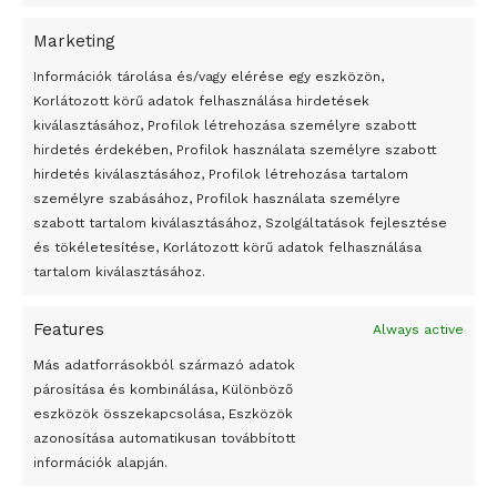
Marketing
24 óra
Információk tárolása és/vagy elérése egy eszközön,
Korlátozott körű adatok felhasználása hirdetések
Átmenetileg szünetelnek az összecsapások Bahmutnál
kiválasztásához, Profilok létrehozása személyre szabott
hirdetés érdekében, Profilok használata személyre szabott
Egy vagyonért adták el Banksy művét miután elégették.
hirdetés kiválasztásához, Profilok létrehozása tartalom
Az 1950-ben elhunyt alkotók művei szabadon
személyre szabásához, Profilok használata személyre
felhasználhatóvá válnak
szabott tartalom kiválasztásához, Szolgáltatások fejlesztése
és tökéletesítése, Korlátozott körű adatok felhasználása
Megváltoztatják a montenegrói egyházügyi törvény
tartalom kiválasztásához.
A jövő évben Csehország hatalmas hiánnyal fog gazdálkodni
Features
Always active
Peking – A visegrádi országok zsidó kulturális örökségét
bemutató fotókiállítás nyílt
Más adatforrásokból származó adatok
párosítása és kombinálása, Különböző
Megveszi az osztrák Wienerberger az amerikai Meridian
eszközök összekapcsolása, Eszközök
Bricket
azonosítása automatikusan továbbított
A Startup Campus egyetemi programjainak legjobbjai az
információk alapján.
okosváros és zöld energetikai ötletek lettek