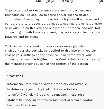
Manage your privacy
To provide the best experiences, we and our partners use
technologies like cookies to store and/or access device
information. Consenting to these technologies will allow us and
our partners to process personal data such as browsing behavior
or unique IDs on this site and show (non-) personalized ads. Not
consenting or withdrawing consent, may adversely affect certain
features and functions.
Click below to consent to the above or make granular
- H I R D E T É S -
choices. Your choices will be applied to this site only. You can
change your settings at any time, including withdrawing your
consent, by using the toggles on the Cookie Policy, or by clicking on
the manage consent button at the bottom of the screen.
Statistics
Információk tárolása és/vagy elérése egy eszközön, A
hirdetések teljesítményének mérése, A tartalom
teljesítményének mérése, A közönségek megértése
statisztikák vagy különböző forrásokból származó adatok
kombinálásai révén.