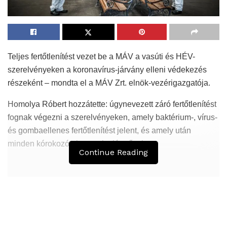
Teljes fertőtlenítést vezet be a MÁV a vasúti és HÉV-
szerelvényeken a koronavírus-járvány elleni védekezés
részeként – mondta el a MÁV Zrt. elnök-vezérigazgatója.
Homolya Róbert hozzátette: úgynevezett záró fertőtlenítést
fognak végezni a szerelvényeken, amely baktérium-, vírus-
és gombaellenes fertőtlenítést jelent, és amely után
minden kórokozó elpusztul a járműveken.
Continue Reading
Hasonló
Bejegyzések
A versenyhatóság az online-kereskedelmi
adatvagyon szerepét vizsgálja