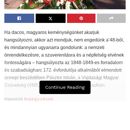
Ha dacos, magyaros keménységünket akarjuk
hangsúlyozni, akkor azt mondjuk, nem engedünk a’48-ból,
és mindannyian ugyanarra gondolunk: a nemzeti
önrendelkezésre, a szuverenitásra és a népfelség elvének
fontosságára – hangsúlyozta az 1848-1849-es forradalom
és szabadságharc 172. évfordulója alkalmából elmondott
ünnepi beszédében Pásztor István, a Vajdasági Magyar
Szövetség (VMSZ) elnöke vasárnap, Szabadkán.
Continue Reading
Hasonló
Bejegyzések
A Vajdasági Magyar Szövetség államtitkárait
kinevezték