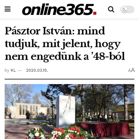
Pásztor István: mind
tudjuk, mit jelent, hogy
nem engedünk a ’48-ból
A
by
KL
2020.03.15.
A