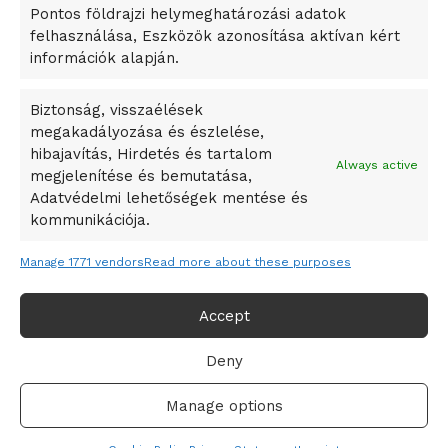
Pontos földrajzi helymeghatározási adatok
A Ringo Starr új albummal jelentkezik
felhasználása, Eszközök azonosítása aktívan kért
A Vajdasági Magyar Szövetség államtitkárait kinevezték
információk alapján.
A középkori közép-ázsiai városállamok bukását nem
Dzsingisz kán hódító hadjárata okozta
Biztonság, visszaélések
megakadályozása és észlelése,
Kuramagomedov ötödik, Muszukajev elődöntős – Birkózó
hibajavítás, Hirdetés és tartalom
világkupa
Always active
megjelenítése és bemutatása,
Adatvédelmi lehetőségek mentése és
kommunikációja.
Manage 1771 vendors
Read more about these purposes
Accept
Deny
Adatvédelmi irányelvek
Felhasználási feltételek
Manage options
© 2019-2021 online365.hu - Minden jog fenntartva!