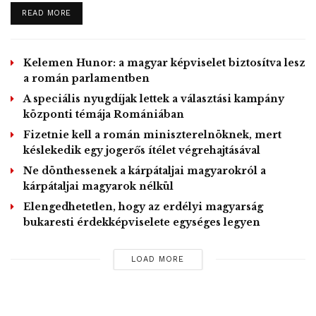
„A csata mindig az emberek lelkéért zajlik” –
DETAILS
READ MORE
hangsúlyozta.
„Aki megnyeri az emberek lelkét, az nyeri meg a jövőt,
vagy taszítja szakadékba a nemzeteket”- tette hozzá, majd
Kelemen Hunor: a magyar képviselet biztosítva lesz
a román parlamentben
úgy folytatta: erről mindig is az emberek döntöttek, és
ebben a csatában egyetlen politikus sem győzhet, csak a
A speciális nyugdíjak lettek a választási kampány
központi témája Romániában
döntést hozó emberek.
Pásztor István leszögezte: a Vajdasági Magyar
Fizetnie kell a román miniszterelnöknek, mert
késlekedik egy jogerős ítélet végrehajtásával
Szövetség az egyetlen magyar érdekvédelmi szervezet a
Ne dönthessenek a kárpátaljai magyarokról a
Vajdaságban, amely képes érvényre juttatni a magyarság
kárpátaljai magyarok nélkül
akaratát.
Elengedhetetlen, hogy az erdélyi magyarság
Szerbiában a tervek szerint április 26-án tartanak
bukaresti érdekképviselete egységes legyen
általános választásokat, ám Aleksandar Vucic köztársasági
elnök bejelentette, előfordulhat, hogy néhány héttel
LOAD MORE
elhalasztják a voksolást a járvány miatt.
MTI
– Fotó: VMSZ Facebook oldala