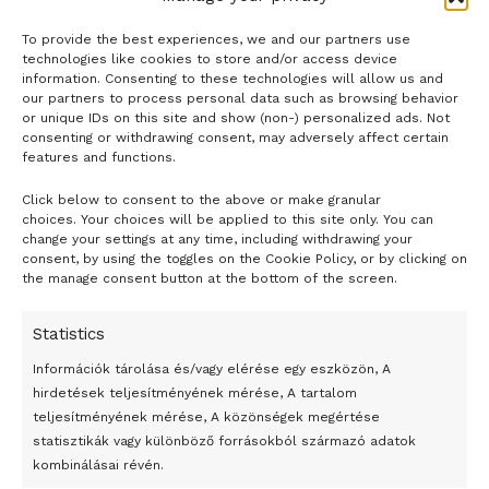
To provide the best experiences, we and our partners use
technologies like cookies to store and/or access device
information. Consenting to these technologies will allow us and
our partners to process personal data such as browsing behavior
or unique IDs on this site and show (non-) personalized ads. Not
consenting or withdrawing consent, may adversely affect certain
features and functions.
Click below to consent to the above or make granular
- H I R D E T É S -
choices. Your choices will be applied to this site only. You can
change your settings at any time, including withdrawing your
consent, by using the toggles on the Cookie Policy, or by clicking on
the manage consent button at the bottom of the screen.
Statistics
Információk tárolása és/vagy elérése egy eszközön, A
hirdetések teljesítményének mérése, A tartalom
teljesítményének mérése, A közönségek megértése
statisztikák vagy különböző forrásokból származó adatok
kombinálásai révén.