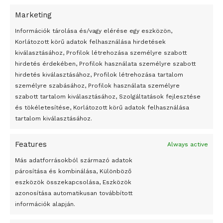
Marketing
24 óra
Információk tárolása és/vagy elérése egy eszközön,
Korlátozott körű adatok felhasználása hirdetések
Átmenetileg szünetelnek az összecsapások Bahmutnál
kiválasztásához, Profilok létrehozása személyre szabott
hirdetés érdekében, Profilok használata személyre szabott
Egy vagyonért adták el Banksy művét miután elégették.
hirdetés kiválasztásához, Profilok létrehozása tartalom
Az 1950-ben elhunyt alkotók művei szabadon
személyre szabásához, Profilok használata személyre
felhasználhatóvá válnak
szabott tartalom kiválasztásához, Szolgáltatások fejlesztése
és tökéletesítése, Korlátozott körű adatok felhasználása
Megváltoztatják a montenegrói egyházügyi törvény
tartalom kiválasztásához.
A jövő évben Csehország hatalmas hiánnyal fog gazdálkodni
Features
Always active
Peking – A visegrádi országok zsidó kulturális örökségét
bemutató fotókiállítás nyílt
Más adatforrásokból származó adatok
párosítása és kombinálása, Különböző
Megveszi az osztrák Wienerberger az amerikai Meridian
eszközök összekapcsolása, Eszközök
Bricket
azonosítása automatikusan továbbított
A Startup Campus egyetemi programjainak legjobbjai az
információk alapján.
okosváros és zöld energetikai ötletek lettek