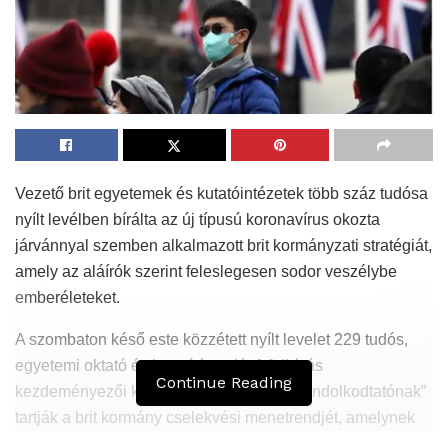
Vezető brit egyetemek és kutatóintézetek több száz tudósa
nyílt levélben bírálta az új típusú koronavírus okozta
járvánnyal szemben alkalmazott brit kormányzati stratégiát,
amely az aláírók szerint feleslegesen sodor veszélybe
emberéleteket.
A szombaton késő este közzétett nyílt levelet 229 tudós,
egyetemi oktató és kutató írta alá. A felhívás
Continue Reading
kezdeményezői közölték: „különösen elgondolkodtatónak”
tartják a brit kormány cselekvési menetrendjét, amelynek
célja az emberek közötti távolságtartásra irányuló