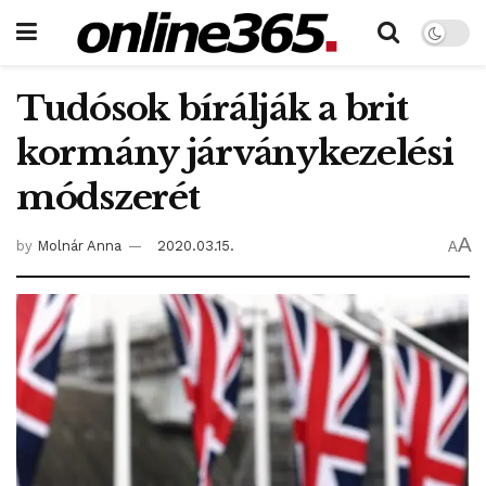
Tudósok bírálják a brit
kormány járványkezelési
módszerét
A
by
Molnár Anna
2020.03.15.
A