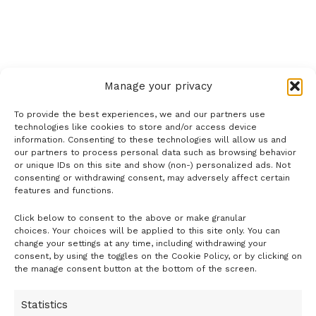
A tudósok nyílt levelének aláírói azonban az emberek
elkülönítésére eddig tett brit lépéseket elégtelennek
minősítették, és annak a véleményüknek adtak hangot,
Manage your privacy
hogy haladéktalanul további, erőteljesebben korlátozó
To provide the best experiences, we and our partners use
intézkedéseket kell hozni, ugyanúgy, ahogy az a világ más
technologies like cookies to store and/or access device
országaiban már megtörtént, mivel ezzel drámai mértékben
information. Consenting to these technologies will allow us and
our partners to process personal data such as browsing behavior
lassítani lehet a fertőzések számának növekedését és több
or unique IDs on this site and show (non-) personalized ads. Not
ezer emberéletet lehet megóvni.
consenting or withdrawing consent, may adversely affect certain
features and functions.
Click below to consent to the above or make granular
- H I R D E T É S -
Egy másik, szintén szombat este közzétett nyílt levélben
choices. Your choices will be applied to this site only. You can
kétszáz vezető viselkedéstudományi szakértő azt a
change your settings at any time, including withdrawing your
consent, by using the toggles on the Cookie Policy, or by clicking on
kormányzati hozzáállást kérdőjelezi meg, amely szerint
the manage consent button at the bottom of the screen.
azért nem szabad túl korán bevezetni korlátozó
intézkedéseket, mert a lakosság éppen akkor kezdene
Statistics
belefáradni e korlátozásokba, amikor azokra a legnagyobb