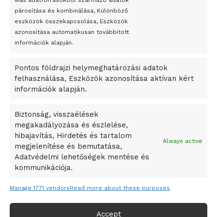
Más adatforrásokból származó adatok
párosítása és kombinálása, Különböző
Megveszi az osztrák Wienerberger az amerikai Meridian
Tags:
Anglia
bírálás
bírálat
eszközök összekapcsolása, Eszközök
Bricket
járványkezelési módszer
koronavírus
megelőzés
azonosítása automatikusan továbbított
A Startup Campus egyetemi programjainak legjobbjai az
információk alapján.
Nagy-Britannia
tudósok
okosváros és zöld energetikai ötletek lettek
Pontos földrajzi helymeghatározási adatok
A Ringo Starr új albummal jelentkezik
felhasználása, Eszközök azonosítása aktívan kért
A Vajdasági Magyar Szövetség államtitkárait kinevezték
információk alapján.
A középkori közép-ázsiai városállamok bukását nem
Dzsingisz kán hódító hadjárata okozta
Biztonság, visszaélések
megakadályozása és észlelése,
Kuramagomedov ötödik, Muszukajev elődöntős – Birkózó
hibajavítás, Hirdetés és tartalom
világkupa
Always active
megjelenítése és bemutatása,
Adatvédelmi lehetőségek mentése és
kommunikációja.
Manage 1771 vendors
Read more about these purposes
Accept