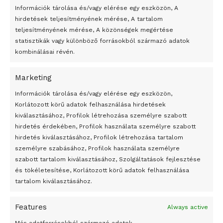
Információk tárolása és/vagy elérése egy eszközön, A
szükség lenne.
hirdetések teljesítményének mérése, A tartalom
teljesítményének mérése, A közönségek megértése
statisztikák vagy különböző forrásokból származó adatok
A szakértők közölték: nincsenek meggyőződve arról, hogy
kombinálásai révén.
van elégséges tudásanyag az ilyen „magatartási
kifáradásról”, márpedig szükség lenne ilyen bizonyítékokra
Marketing
ahhoz, hogy egy magas kockázatú közegészségügyi
24 óra
Információk tárolása és/vagy elérése egy eszközön,
stratégiát a kormány ezekre alapozzon.
Korlátozott körű adatok felhasználása hirdetések
Átmenetileg szünetelnek az összecsapások Bahmutnál
kiválasztásához, Profilok létrehozása személyre szabott
hirdetés érdekében, Profilok használata személyre szabott
A felhívás szerint a kínai és a dél-koreai tapasztalatok
Egy vagyonért adták el Banksy művét miután elégették.
hirdetés kiválasztásához, Profilok létrehozása tartalom
kellően biztatók ahhoz, hogy a brit kormány legalább
Az 1950-ben elhunyt alkotók művei szabadon
személyre szabásához, Profilok használata személyre
kísérletet tegyen radikális magatartási változtatásokat
felhasználhatóvá válnak
szabott tartalom kiválasztásához, Szolgáltatások fejlesztése
célzó intézkedések bevezetésére, mivel e lépések sikere
és tökéletesítése, Korlátozott körű adatok felhasználása
Megváltoztatják a montenegrói egyházügyi törvény
tartalom kiválasztásához.
esetén nagyon nagy számú emberéletet lehetne
A jövő évben Csehország hatalmas hiánnyal fog gazdálkodni
megvédeni.
Features
Always active
Peking – A visegrádi országok zsidó kulturális örökségét
MTI – Fotó / Inshorts Facebook oldala
bemutató fotókiállítás nyílt