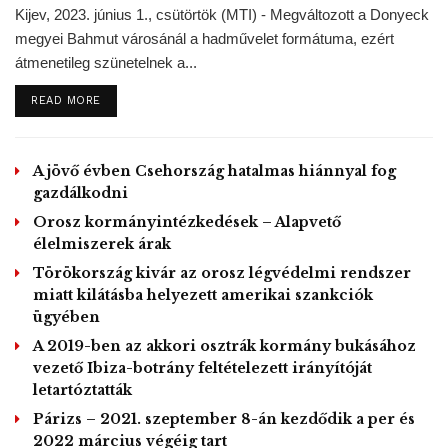
Az iskolák bezárását és a nagy tömegeket vonzó
Kijev, 2023. június 1., csütörtök (MTI) - Megváltozott a Donyeck
szabadtéri rendezvények tilalmát azonban a brit hatóságok
megyei Bahmut városánál a hadművelet formátuma, ezért
eddig nem rendelték el, és ez éles kontrasztban áll azokkal
átmenetileg szünetelnek a...
a drákói korlátozó intézkedésekkel, amelyeket sok más
DETAILS
READ MORE
európai országban életbe léptettek.
A jövő évben Csehország hatalmas hiánnyal fog
A 229 tudós által aláírt nyílt levél szerint mindazonáltal a
gazdálkodni
Nagy-Britanniában azonosított fertőzések száma a
Orosz kormányintézkedések – Alapvető
jelenlegi adatok szerint összhangban van azzal a
élelmiszerek árak
növekedési görbével, amelyet más országokban, köztük
Törökország kivár az orosz légvédelmi rendszer
Olaszországban, Spanyolországban, Franciaországban és
miatt kilátásba helyezett amerikai szankciók
Németországban már korábban megfigyeltek.
ügyében
A 2019-ben az akkori osztrák kormány bukásához
vezető Ibiza-botrány feltételezett irányítóját
Ugyanezek az adatok arra vallanak, hogy a nagy-britanniai
letartóztatták
fertőzöttek száma néhány napon belül több tízezerre
Párizs – 2021. szeptember 8-án kezdődik a per és
emelkedhet – áll a felhívásban.
2022 március végéig tart