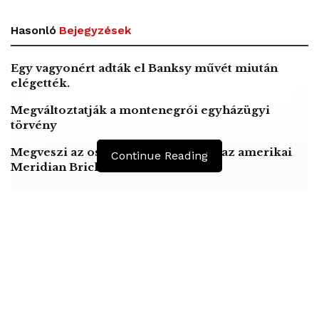
Hasonló
Bejegyzések
Egy vagyonért adták el Banksy művét miután
elégették.
Megváltoztatják a montenegrói egyházügyi
törvény
Megveszi az osztrák Wienerberger az amerikai
Continue Reading
Meridian Bricket