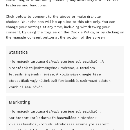
consenting or withdrawing consent, may adversely affect certain
features and functions.
Click below to consent to the above or make granular
- H I R D E T É S -
choices. Your choices will be applied to this site only. You can
change your settings at any time, including withdrawing your
consent, by using the toggles on the Cookie Policy, or by clicking on
the manage consent button at the bottom of the screen.
Statistics
Információk tárolása és/vagy elérése egy eszközön, A
hirdetések teljesítményének mérése, A tartalom
teljesítményének mérése, A közönségek megértése
statisztikák vagy különböző forrásokból származó adatok
kombinálásai révén.
Marketing
24 óra
Információk tárolása és/vagy elérése egy eszközön,
Korlátozott körű adatok felhasználása hirdetések
Átmenetileg szünetelnek az összecsapások Bahmutnál
kiválasztásához, Profilok létrehozása személyre szabott