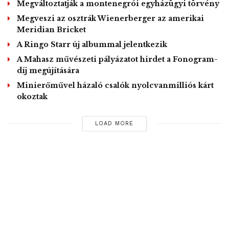
Megváltoztatják a montenegrói egyházügyi törvény
Megveszi az osztrák Wienerberger az amerikai
Meridian Bricket
A Ringo Starr új albummal jelentkezik
A Mahasz művészeti pályázatot hirdet a Fonogram-
díj megújítására
Minierőművel házaló csalók nyolcvanmilliós kárt
okoztak
LOAD MORE