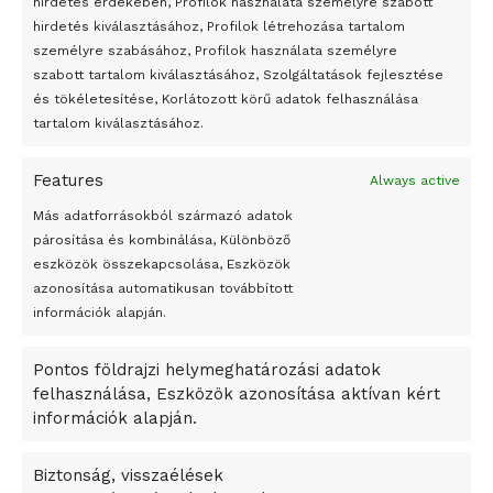
hirdetés érdekében, Profilok használata személyre szabott
Egy vagyonért adták el Banksy művét miután elégették.
hirdetés kiválasztásához, Profilok létrehozása tartalom
Az 1950-ben elhunyt alkotók művei szabadon
személyre szabásához, Profilok használata személyre
felhasználhatóvá válnak
szabott tartalom kiválasztásához, Szolgáltatások fejlesztése
és tökéletesítése, Korlátozott körű adatok felhasználása
Megváltoztatják a montenegrói egyházügyi törvény
tartalom kiválasztásához.
A jövő évben Csehország hatalmas hiánnyal fog gazdálkodni
Features
Always active
Peking – A visegrádi országok zsidó kulturális örökségét
bemutató fotókiállítás nyílt
Más adatforrásokból származó adatok
párosítása és kombinálása, Különböző
Megveszi az osztrák Wienerberger az amerikai Meridian
eszközök összekapcsolása, Eszközök
Bricket
azonosítása automatikusan továbbított
A Startup Campus egyetemi programjainak legjobbjai az
információk alapján.
okosváros és zöld energetikai ötletek lettek
Pontos földrajzi helymeghatározási adatok
A Ringo Starr új albummal jelentkezik
felhasználása, Eszközök azonosítása aktívan kért
A Vajdasági Magyar Szövetség államtitkárait kinevezték
információk alapján.
A középkori közép-ázsiai városállamok bukását nem
Dzsingisz kán hódító hadjárata okozta
Biztonság, visszaélések