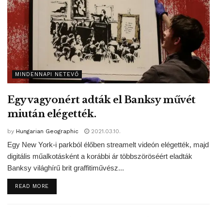
MINDENNAPI NETEVŐ
Egy vagyonért adták el Banksy művét
miután elégették.
by
Hungarian Geographic
2021.03.10.
Egy New York-i parkból élőben streamelt videón elégették, majd
digitális műalkotásként a korábbi ár többszöröséért eladták
Banksy világhírű brit graffitiművész...
DETAILS
READ MORE