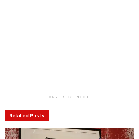
Tags:
bölcselet
boldogság
idézet
mém
ADVERTISEMENT
Related
Posts