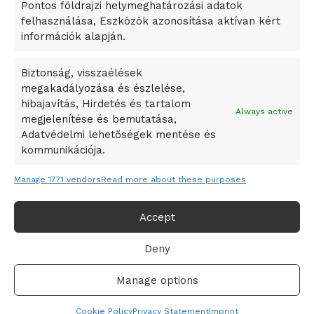
Pontos földrajzi helymeghatározási adatok
A Ringo Starr új albummal jelentkezik
felhasználása, Eszközök azonosítása aktívan kért
A Vajdasági Magyar Szövetség államtitkárait kinevezték
információk alapján.
A középkori közép-ázsiai városállamok bukását nem
Dzsingisz kán hódító hadjárata okozta
Biztonság, visszaélések
megakadályozása és észlelése,
Kuramagomedov ötödik, Muszukajev elődöntős – Birkózó
hibajavítás, Hirdetés és tartalom
világkupa
Always active
megjelenítése és bemutatása,
Adatvédelmi lehetőségek mentése és
kommunikációja.
Manage 1771 vendors
Read more about these purposes
Accept
Deny
Adatvédelmi irányelvek
Felhasználási feltételek
Manage options
© 2019-2021 online365.hu - Minden jog fenntartva!
Cookie Policy
Privacy Statement
Imprint