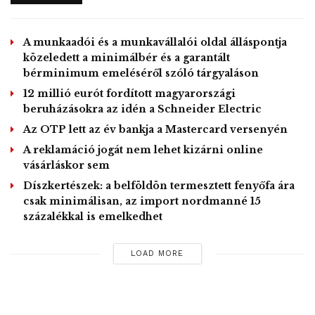
volt, értékesítésük éves összevetésben 1,4 százalékkal
655 ezer darabra nőtt, bevételük 19,9 százalékkal 29,3
A munkaadói és a munkavállalói oldal álláspontja
milliárd euróra ugrott, az adózás előtti eredmény pedig
közeledett a minimálbér és a garantált
14,2 százalékkal 2,05 milliárd euróra.
bérminimum emeléséről szóló tárgyaláson
12 millió eurót fordított magyarországi
beruházásokra az idén a Schneider Electric
A napokban az ágazat számos külföldi szereplője mellett a
Az OTP lett az év bankja a Mastercard versenyén
Volkswagen csoport és a német autógyártás harmadik
meghatározó tényezője, a Mercedes-Benz márkájú
A reklamáció jogát nem lehet kizárni online
vásárláskor sem
kocsikat gyártó Daimler is bejelentette, hogy a koronavírus-
Díszkertészek: a belföldön termesztett fenyőfa ára
járvány miatt felfüggeszti a termelést Európában.
csak minimálisan, az import nordmanné 15
MTI – Fotó / Pixabay
százalékkal is emelkedhet
Tags:
BMW
Európa
gazdasági hatás
gyártás
LOAD MORE
koronavírus