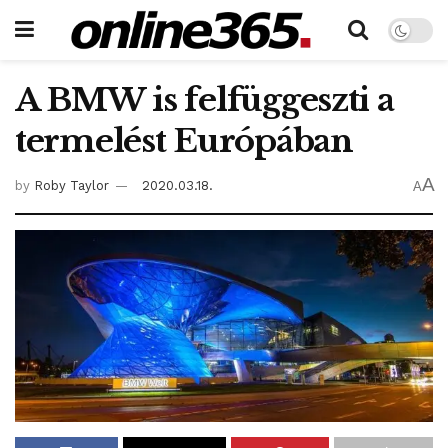
A BMW is felfüggeszti a
termelést Európában
A
by
Roby Taylor
2020.03.18.
A