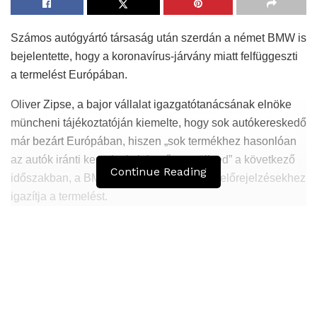
Számos autógyártó társaság után szerdán a német BMW is
bejelentette, hogy a koronavírus-járvány miatt felfüggeszti
a termelést Európában.
Oliver Zipse, a bajor vállalat igazgatótanácsának elnöke
müncheni tájékoztatóján kiemelte, hogy sok autókereskedő
már bezárt Európában, hiszen „sok termékhez hasonlóan
az autók iránti kereslet is jelentősen süllyed” a következő
Continue Reading
időszakban, a BMW pedig az értékesítési előrejelzésekhez
igazítja a termelést.
Hasonló
Bejegyzések
A versenyhatóság az online-kereskedelmi
adatvagyon szerepét vizsgálja