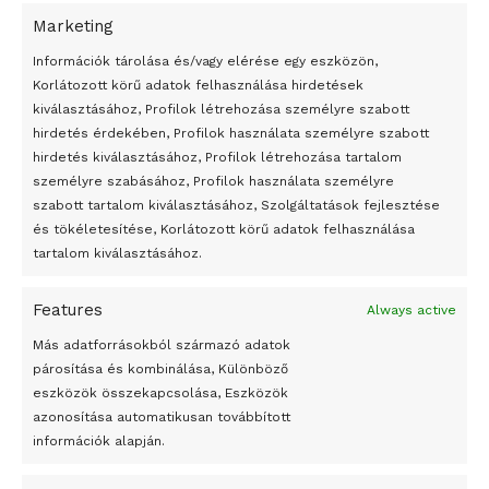
Marketing
24 óra
Információk tárolása és/vagy elérése egy eszközön,
Korlátozott körű adatok felhasználása hirdetések
Átmenetileg szünetelnek az összecsapások Bahmutnál
kiválasztásához, Profilok létrehozása személyre szabott
hirdetés érdekében, Profilok használata személyre szabott
Egy vagyonért adták el Banksy művét miután elégették.
hirdetés kiválasztásához, Profilok létrehozása tartalom
Az 1950-ben elhunyt alkotók művei szabadon
személyre szabásához, Profilok használata személyre
felhasználhatóvá válnak
szabott tartalom kiválasztásához, Szolgáltatások fejlesztése
és tökéletesítése, Korlátozott körű adatok felhasználása
Megváltoztatják a montenegrói egyházügyi törvény
tartalom kiválasztásához.
A jövő évben Csehország hatalmas hiánnyal fog gazdálkodni
Features
Always active
Peking – A visegrádi országok zsidó kulturális örökségét
bemutató fotókiállítás nyílt
Más adatforrásokból származó adatok
párosítása és kombinálása, Különböző
Megveszi az osztrák Wienerberger az amerikai Meridian
eszközök összekapcsolása, Eszközök
Bricket
azonosítása automatikusan továbbított
A Startup Campus egyetemi programjainak legjobbjai az
információk alapján.
okosváros és zöld energetikai ötletek lettek