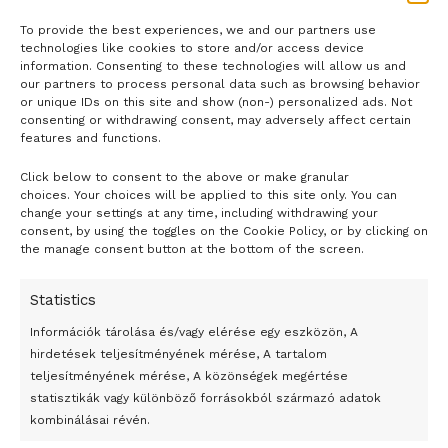
To provide the best experiences, we and our partners use
technologies like cookies to store and/or access device
information. Consenting to these technologies will allow us and
our partners to process personal data such as browsing behavior
or unique IDs on this site and show (non-) personalized ads. Not
consenting or withdrawing consent, may adversely affect certain
features and functions.
Click below to consent to the above or make granular
- H I R D E T É S -
choices. Your choices will be applied to this site only. You can
change your settings at any time, including withdrawing your
consent, by using the toggles on the Cookie Policy, or by clicking on
the manage consent button at the bottom of the screen.
Statistics
Információk tárolása és/vagy elérése egy eszközön, A
hirdetések teljesítményének mérése, A tartalom
teljesítményének mérése, A közönségek megértése
statisztikák vagy különböző forrásokból származó adatok
kombinálásai révén.