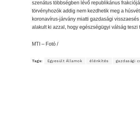
szenátus többségben lévő republikánus frakcióján
törvényhozók addig nem kezdhetik meg a húsvét
koronavírus-járvány miatti gazdasági visszaesés
alakult ki azzal, hogy egészségügyi válság teszi
MTI – Fotó /
Tags:
Egyesült Államok
élénkítés
gazdasági 