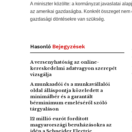
A miniszter közölte: a kormányzat javaslatai alap
az amerikai gazdaságba. Konkrét összeget nem em
gazdasági döntésekre van szükség.
Hasonló
Bejegyzések
A versenyhatóság az online-
kereskedelmi adatvagyon szerepét
vizsgálja
A munkaadói és a munkavállalói
oldal álláspontja közeledett a
minimálbér és a garantált
bérminimum emeléséről szóló
tárgyaláson
12 millió eurót fordított
magyarországi beruházásokra az
idén a Schneider Electric