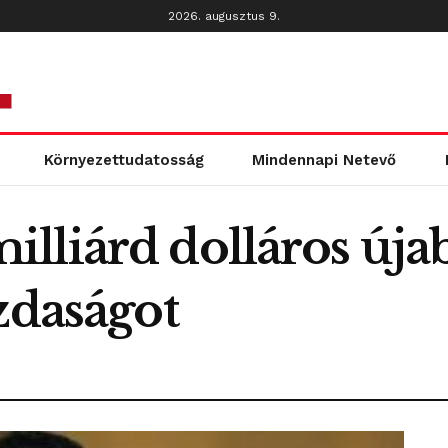
2026. augusztus 9.
Környezettudatosság
Mindennapi Netevő
lliárd dolláros úja
zdaságot