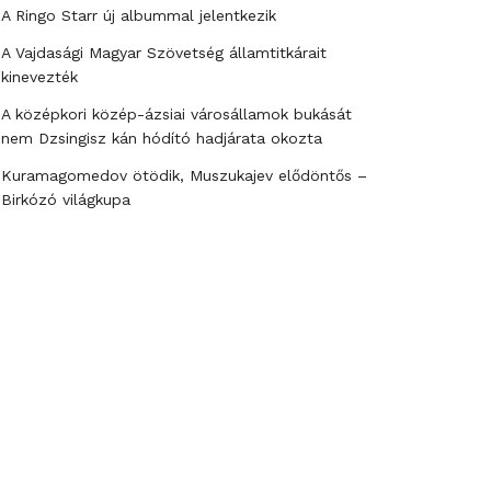
A Ringo Starr új albummal jelentkezik
A Vajdasági Magyar Szövetség államtitkárait
kinevezték
A középkori közép-ázsiai városállamok bukását
nem Dzsingisz kán hódító hadjárata okozta
Kuramagomedov ötödik, Muszukajev elődöntős –
Birkózó világkupa