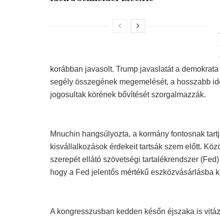
korábban javasolt. Trump javaslatát a demokrata 
segély összegének megemelését, a hosszabb ideig
jogosultak körének bővítését szorgalmazzák.
Mnuchin hangsúlyozta, a kormány fontosnak tart
kisvállalkozások érdekeit tartsák szem előtt. Kö
szerepét ellátó szövetségi tartalékrendszer (Fed
hogy a Fed jelentős mértékű eszközvásárlásba 
A kongresszusban kedden későn éjszaka is vitázta