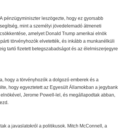
A pénzügyminiszter leszögezte, hogy ez gyorsabb
segítség, mint a személyi jövedelemadó átmeneti
csökkentése, amelyet Donald Trump amerikai elnök
párti törvényhozók elvetették, és inkább a munkanélküli
 tartó fizetett betegszabadságot és az élelmiszerjegyre
ja, hogy a törvényhozók a dolgozó emberek és a
zölte, hogy egyeztetett az Egyesült Államokban a jegybank
) elnökével, Jerome Powell-lel, és megállapodtak abban,
kezd.
k a javaslatokról a politikusok. Mitch McConnell, a