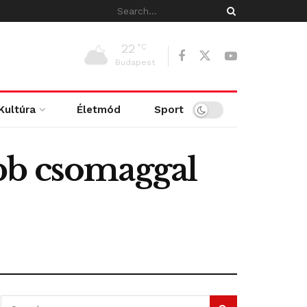
22
°C
Budapest
Kultúra
Életmód
Sport
bb csomaggal