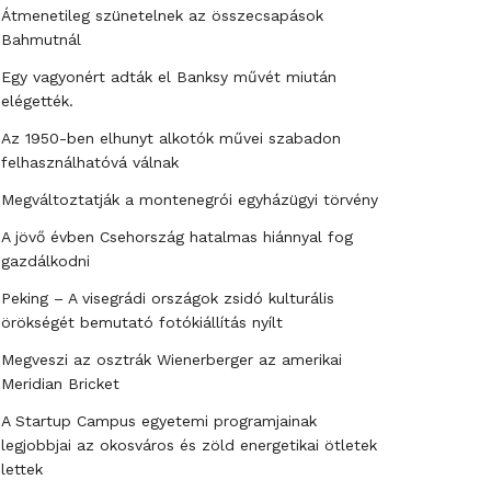
Átmenetileg szünetelnek az összecsapások
Bahmutnál
Egy vagyonért adták el Banksy művét miután
elégették.
Az 1950-ben elhunyt alkotók művei szabadon
felhasználhatóvá válnak
Megváltoztatják a montenegrói egyházügyi törvény
A jövő évben Csehország hatalmas hiánnyal fog
gazdálkodni
Peking – A visegrádi országok zsidó kulturális
örökségét bemutató fotókiállítás nyílt
Megveszi az osztrák Wienerberger az amerikai
Meridian Bricket
A Startup Campus egyetemi programjainak
legjobbjai az okosváros és zöld energetikai ötletek
lettek