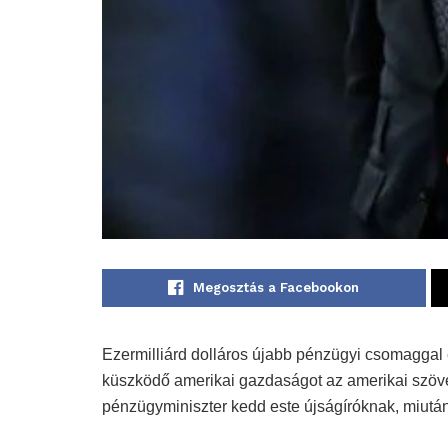
Megosztás a Facebookon
Ezermilliárd dolláros újabb pénzügyi csomaggal 
küszködő amerikai gazdaságot az amerikai szöve
pénzügyminiszter kedd este újságíróknak, miutá