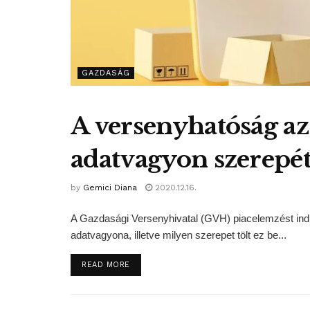
GAZDASÁG
A versenyhatóság a
adatvagyon szerepét
by
Gemici Diana
2020.12.16.
A Gazdasági Versenyhivatal (GVH) piacelemzést indít,
adatvagyona, illetve milyen szerepet tölt ez be...
DETAILS
READ MORE