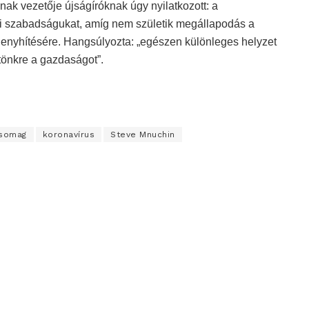
ak vezetője újságíróknak úgy nyilatkozott: a
i szabadságukat, amíg nem születik megállapodás a
 enyhítésére. Hangsúlyozta: „egészen különleges helyzet
 tönkre a gazdaságot”.
csomag
koronavírus
Steve Mnuchin