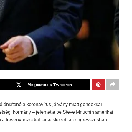
Megosztás a Twitteren
élénkítené a koronavírus-járvány miatt gondokkal
tségi kormány – jelentette be Steve Mnuchin amerikai
n a törvényhozókkal tanácskozott a kongresszusban.