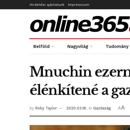
Hirdetési ajánlatunk
Impresszum
Belföld
Nagyvilág
Tudomány
Mnuchin ezermi
élénkítené a ga
A
by
Roby Taylor
2020.03.18.
in
Gazdaság
A