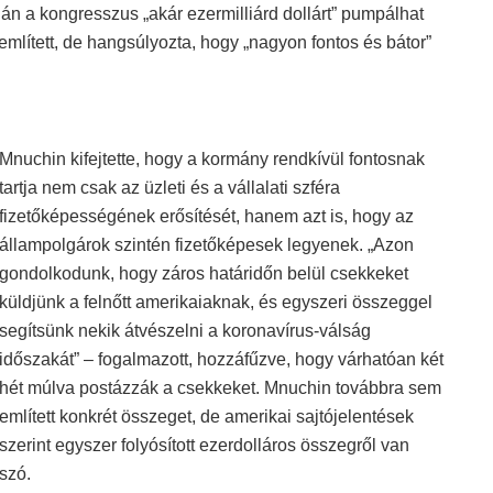
ján a kongresszus „akár ezermilliárd dollárt” pumpálhat
lített, de hangsúlyozta, hogy „nagyon fontos és bátor”
Mnuchin kifejtette, hogy a kormány rendkívül fontosnak
tartja nem csak az üzleti és a vállalati szféra
fizetőképességének erősítését, hanem azt is, hogy az
állampolgárok szintén fizetőképesek legyenek. „Azon
gondolkodunk, hogy záros határidőn belül csekkeket
küldjünk a felnőtt amerikaiaknak, és egyszeri összeggel
segítsünk nekik átvészelni a koronavírus-válság
időszakát” – fogalmazott, hozzáfűzve, hogy várhatóan két
hét múlva postázzák a csekkeket. Mnuchin továbbra sem
említett konkrét összeget, de amerikai sajtójelentések
szerint egyszer folyósított ezerdolláros összegről van
szó.