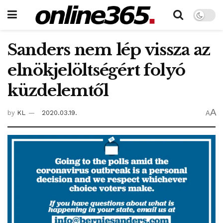
Sanders nem lép vissza az
elnökjelöltségért folyó
küzdelemtől
A
by
KL
2020.03.19.
A