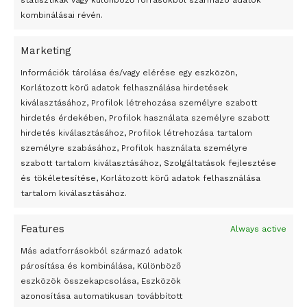
statisztikák vagy különböző forrásokból származó adatok
kombinálásai révén.
Marketing
24 óra
Információk tárolása és/vagy elérése egy eszközön,
Korlátozott körű adatok felhasználása hirdetések
Átmenetileg szünetelnek az összecsapások Bahmutnál
kiválasztásához, Profilok létrehozása személyre szabott
hirdetés érdekében, Profilok használata személyre szabott
Egy vagyonért adták el Banksy művét miután elégették.
hirdetés kiválasztásához, Profilok létrehozása tartalom
Az 1950-ben elhunyt alkotók művei szabadon
személyre szabásához, Profilok használata személyre
felhasználhatóvá válnak
szabott tartalom kiválasztásához, Szolgáltatások fejlesztése
és tökéletesítése, Korlátozott körű adatok felhasználása
Megváltoztatják a montenegrói egyházügyi törvény
tartalom kiválasztásához.
A jövő évben Csehország hatalmas hiánnyal fog gazdálkodni
Features
Always active
Peking – A visegrádi országok zsidó kulturális örökségét
bemutató fotókiállítás nyílt
Más adatforrásokból származó adatok
párosítása és kombinálása, Különböző
Megveszi az osztrák Wienerberger az amerikai Meridian
eszközök összekapcsolása, Eszközök
Bricket
azonosítása automatikusan továbbított