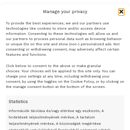
Manage your privacy
To provide the best experiences, we and our partners use
technologies like cookies to store and/or access device
information. Consenting to these technologies will allow us and
our partners to process personal data such as browsing behavior
or unique IDs on this site and show (non-) personalized ads. Not
consenting or withdrawing consent, may adversely affect certain
features and functions.
Click below to consent to the above or make granular
- H I R D E T É S -
choices. Your choices will be applied to this site only. You can
change your settings at any time, including withdrawing your
consent, by using the toggles on the Cookie Policy, or by clicking on
the manage consent button at the bottom of the screen.
Statistics
Információk tárolása és/vagy elérése egy eszközön, A
hirdetések teljesítményének mérése, A tartalom
teljesítményének mérése, A közönségek megértése