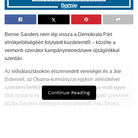
Bernie Sanders nem lép vissza a Demokrata Párt
elnökjelöltségéért folytatott küzdelemtől – közölte a
vermonti szenátor kampánymenedzsere újságírókkal
szerdán.
Az előválasztásokon elszenvedett vereségei és a Joe
Bidennel, az Obama-kormányzat egykori alelnökével
szembeni behozhatatlannak látszó hátránya miatt egyre
Continue Reading
több újságíró és a vermonti szenátort támogató szervezet
firtatja Sanders esetleges visszalépését. Faiz Shakir,
Bernie Sanders kampánymenedzsere szerdán
közleményben tudatta: a szenátor nem tervezi, hogy
visszalép a kampányból.