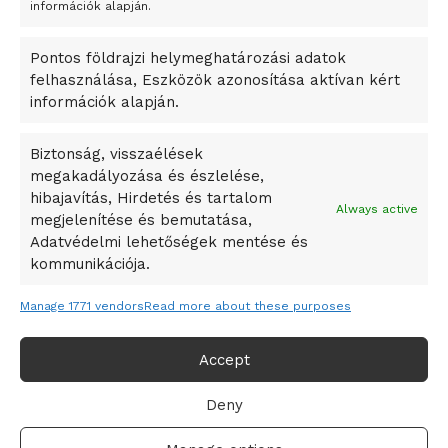
A Startup Campus egyetemi programjainak legjobbjai az
információk alapján.
okosváros és zöld energetikai ötletek lettek
Pontos földrajzi helymeghatározási adatok
A Ringo Starr új albummal jelentkezik
felhasználása, Eszközök azonosítása aktívan kért
A Vajdasági Magyar Szövetség államtitkárait kinevezték
információk alapján.
A középkori közép-ázsiai városállamok bukását nem
Dzsingisz kán hódító hadjárata okozta
Biztonság, visszaélések
megakadályozása és észlelése,
Kuramagomedov ötödik, Muszukajev elődöntős – Birkózó
hibajavítás, Hirdetés és tartalom
világkupa
Always active
megjelenítése és bemutatása,
Adatvédelmi lehetőségek mentése és
kommunikációja.
Manage 1771 vendors
Read more about these purposes
Accept
Deny
Adatvédelmi irányelvek
Felhasználási feltételek