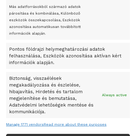
bemutató fotókiállítás nyílt
Más adatforrásokból származó adatok
párosítása és kombinálása, Különböző
Megveszi az osztrák Wienerberger az amerikai Meridian
eszközök összekapcsolása, Eszközök
Bricket
azonosítása automatikusan továbbított
A Startup Campus egyetemi programjainak legjobbjai az
információk alapján.
okosváros és zöld energetikai ötletek lettek
Pontos földrajzi helymeghatározási adatok
A Ringo Starr új albummal jelentkezik
felhasználása, Eszközök azonosítása aktívan kért
A Vajdasági Magyar Szövetség államtitkárait kinevezték
információk alapján.
A középkori közép-ázsiai városállamok bukását nem
Dzsingisz kán hódító hadjárata okozta
Biztonság, visszaélések
megakadályozása és észlelése,
Kuramagomedov ötödik, Muszukajev elődöntős – Birkózó
hibajavítás, Hirdetés és tartalom
világkupa
Always active
megjelenítése és bemutatása,
Adatvédelmi lehetőségek mentése és
kommunikációja.
Manage 1771 vendors
Read more about these purposes