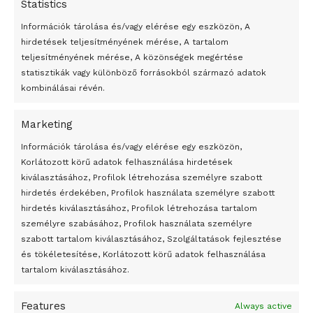
Statistics
Információk tárolása és/vagy elérése egy eszközön, A
hirdetések teljesítményének mérése, A tartalom
teljesítményének mérése, A közönségek megértése
statisztikák vagy különböző forrásokból származó adatok
kombinálásai révén.
Marketing
24 óra
Információk tárolása és/vagy elérése egy eszközön,
Korlátozott körű adatok felhasználása hirdetések
Átmenetileg szünetelnek az összecsapások Bahmutnál
kiválasztásához, Profilok létrehozása személyre szabott
hirdetés érdekében, Profilok használata személyre szabott
Egy vagyonért adták el Banksy művét miután elégették.
hirdetés kiválasztásához, Profilok létrehozása tartalom
Az 1950-ben elhunyt alkotók művei szabadon
személyre szabásához, Profilok használata személyre
felhasználhatóvá válnak
szabott tartalom kiválasztásához, Szolgáltatások fejlesztése
és tökéletesítése, Korlátozott körű adatok felhasználása
Megváltoztatják a montenegrói egyházügyi törvény
tartalom kiválasztásához.
A jövő évben Csehország hatalmas hiánnyal fog gazdálkodni
Features
Always active
Peking – A visegrádi országok zsidó kulturális örökségét