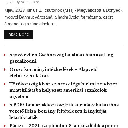
by
KL
2023.06.01.
Kijev, 2023. június 1., csütörtök (MTI) - Megváltozott a Donyeck
megyei Bahmut városánál a hadművelet formátuma, ezért
átmenetileg szünetelnek a...
DETAILS
READ MORE
A jövő évben Csehország hatalmas hiánnyal fog
gazdálkodni
Orosz kormányintézkedések – Alapvető
élelmiszerek árak
Törökország kivár az orosz légvédelmi rendszer
miatt kilátásba helyezett amerikai szankciók
ügyében
A 2019-ben az akkori osztrák kormány bukásához
vezető Ibiza-botrány feltételezett irányítóját
letartóztatták
Párizs – 2021. szeptember 8-án kezdődik a per és