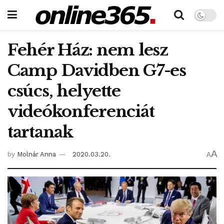
Fehér Ház: nem lesz
Camp Davidben G7-es
csúcs, helyette
videókonferenciát
tartanak
A
by
Molnár Anna
2020.03.20.
A