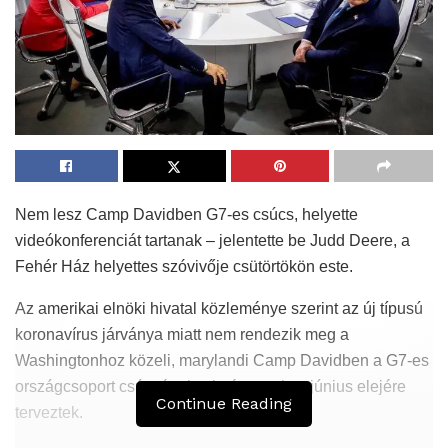
Nem lesz Camp Davidben G7-es csúcs, helyette
videókonferenciát tartanak – jelentette be Judd Deere, a
Fehér Ház helyettes szóvivője csütörtökön este.
Az amerikai elnöki hivatal közleménye szerint az új típusú
koronavírus járványa miatt nem rendezik meg a
Washingtonhoz közeli, marylandi Camp Davidben a G7-es
országcsoport csúcsértekezletét, amelyet június elejére
Continue Reading
terveztek.