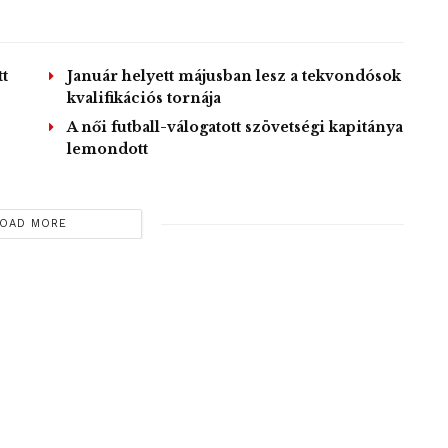
t
Január helyett májusban lesz a tekvondósok
kvalifikációs tornája
A női futball-válogatott szövetségi kapitánya
lemondott
OAD MORE