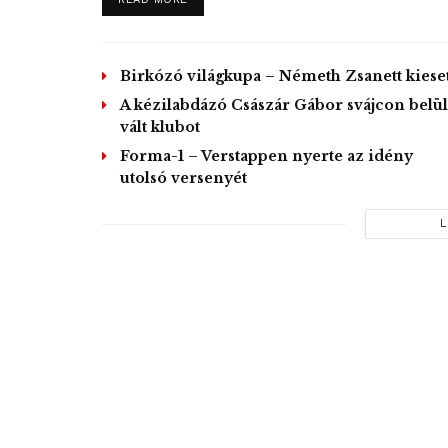
Birkózó világkupa – Németh Zsanett kieset
A kézilabdázó Császár Gábor svájcon belül
vált klubot
Forma-1 – Verstappen nyerte az idény
utolsó versenyét
L