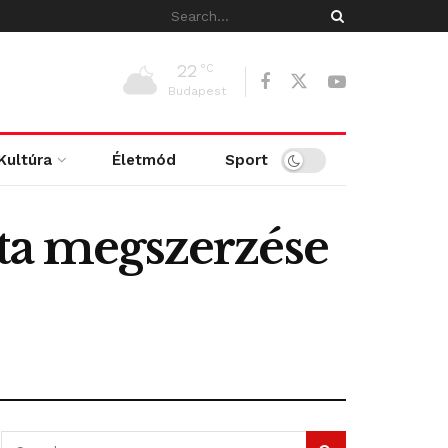
22
°C
Budapest
Kultúra
Életmód
Sport
óta megszerzése