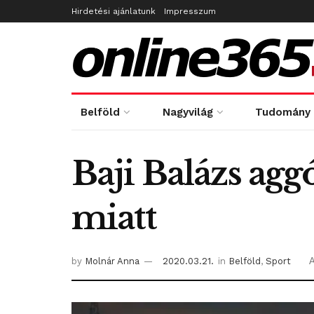
Hirdetési ajánlatunk
Impresszum
Belföld
Nagyvilág
Tudomány
Baji Balázs agg
miatt
by
Molnár Anna
2020.03.21.
in
Belföld
,
Sport