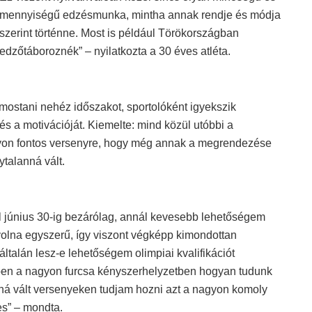
mennyiségű edzésmunka, mintha annak rendje és módja
szerint történne. Most is például Törökországban
edzőtáboroznék” – nyilatkozta a 30 éves atléta.
mostani nehéz időszakot, sportolóként igyekszik
és a motivációját. Kiemelte: mind közül utóbbi a
gyon fontos versenyre, hogy még annak a megrendezése
ytalanná vált.
l június 30-ig bezárólag, annál kevesebb lehetőségem
 volna egyszerű, így viszont végképp kimondottan
talán lesz-e lehetőségem olimpiai kvalifikációt
ebben a nagyon furcsa kényszerhelyzetben hogyan tudunk
nná vált versenyeken tudjam hozni azt a nagyon komoly
es” – mondta.