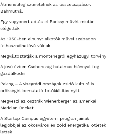
Átmenetileg szünetelnek az összecsapások
Bahmutnál
Egy vagyonért adták el Banksy művét miután
elégették.
Az 1950-ben elhunyt alkotók művei szabadon
felhasználhatóvá válnak
Megváltoztatják a montenegrói egyházügyi törvény
A jövő évben Csehország hatalmas hiánnyal fog
gazdálkodni
Peking – A visegrádi országok zsidó kulturális
örökségét bemutató fotókiállítás nyílt
Megveszi az osztrák Wienerberger az amerikai
Meridian Bricket
A Startup Campus egyetemi programjainak
legjobbjai az okosváros és zöld energetikai ötletek
lettek