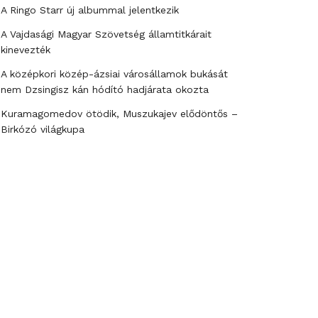
A Ringo Starr új albummal jelentkezik
A Vajdasági Magyar Szövetség államtitkárait
kinevezték
A középkori közép-ázsiai városállamok bukását
nem Dzsingisz kán hódító hadjárata okozta
Kuramagomedov ötödik, Muszukajev elődöntős –
Birkózó világkupa