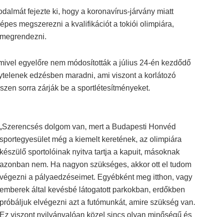
dalmát fejezte ki, hogy a koronavírus-járvány miatt
pes megszerezni a kvalifikációt a tokiói olimpiára,
 megrendezni.
 mivel egyelőre nem módosították a július 24-én kezdődő
nytelenek edzésben maradni, ami viszont a korlátozó
szen sorra zárják be a sportlétesítményeket.
„Szerencsés dolgom van, mert a Budapesti Honvéd
sportegyesület még a kiemelt keretének, az olimpiára
készülő sportolóinak nyitva tartja a kapuit, másoknak
azonban nem. Ha nagyon szükséges, akkor ott el tudom
végezni a pályaedzéseimet. Egyébként meg itthon, vagy
emberek által kevésbé látogatott parkokban, erdőkben
próbáljuk elvégezni azt a futómunkát, amire szükség van.
Ez viszont nyilvánvalóan közel sincs olyan minőségű és