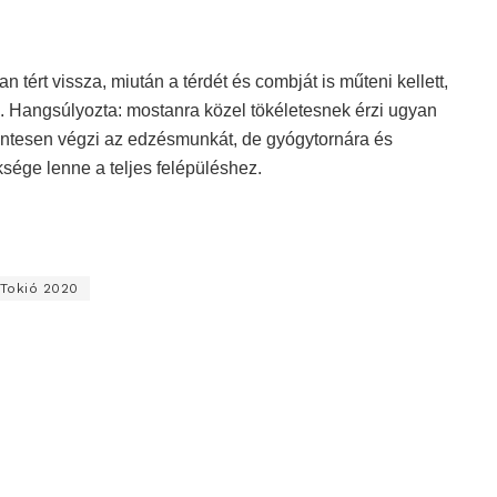
tért vissza, miután a térdét és combját is műteni kellett,
a. Hangsúlyozta: mostanra közel tökéletesnek érzi ugyan
zmentesen végzi az edzésmunkát, de gyógytornára és
sége lenne a teljes felépüléshez.
Tokió 2020