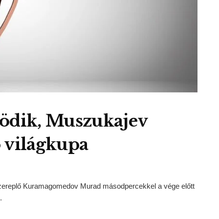
dik, Muszukajev
 világkupa
szereplő Kuramagomedov Murad másodpercekkel a vége előtt
.