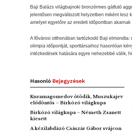
Baji Balázs világbajnoki bronzérmes gátfutó aggo
jelentősen megváltozott helyzetben miként lesz ké
amelyet egyelőre az eredeti időpontban akarnak
A fővárosi otthonában tartózkodó Baji elmondta:
olimpia időpontját, sporttársaihoz hasonlóan ké
intézkedések hatására egyre nehezebbé válik, hi
Hasonló
Bejegyzések
Kuramagomedov ötödik, Muszukajev
elődöntős – Birkózó világkupa
Birkózó világkupa – Németh Zsanett
kiesett
A kézilabdázó Császár Gábor svájcon