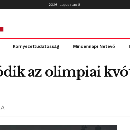
2026. augusztus 8.
Környezettudatosság
Mindennapi Netevő
ódik az olimpiai kv
A
A