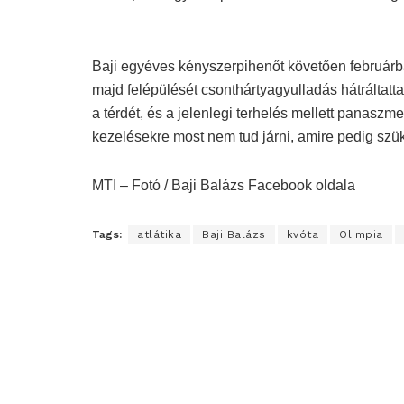
Baji egyéves kényszerpihenőt követően februárban 
majd felépülését csonthártyagyulladás hátráltatt
a térdét, és a jelenlegi terhelés mellett panas
kezelésekre most nem tud járni, amire pedig szük
MTI – Fotó / Baji Balázs Facebook oldala
Tags:
atlátika
Baji Balázs
kvóta
Olimpia