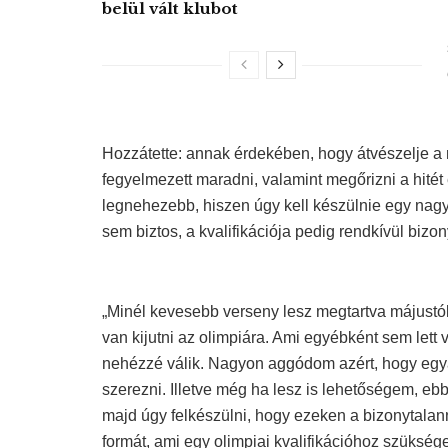
belül vált klubot
Hozzátette: annak érdekében, hogy átvészelje a 
fegyelmezett maradni, valamint megőrizni a hitét 
legnehezebb, hiszen úgy kell készülnie egy na
sem biztos, a kvalifikációja pedig rendkívül bizon
„Minél kevesebb verseny lesz megtartva májustó
van kijutni az olimpiára. Ami egyébként sem lett
nehézzé válik. Nagyon aggódom azért, hogy egyál
szerezni. Illetve még ha lesz is lehetőségem, 
majd úgy felkészülni, hogy ezeken a bizonytala
formát, ami egy olimpiai kvalifikációhoz szükség