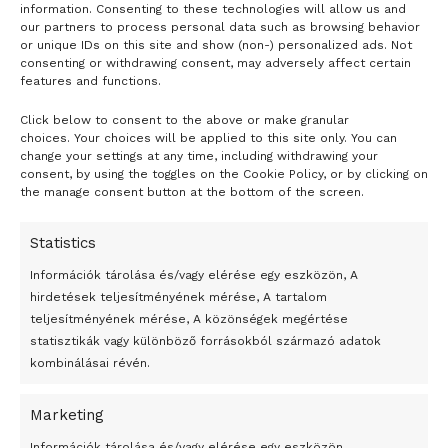
information. Consenting to these technologies will allow us and
our partners to process personal data such as browsing behavior
or unique IDs on this site and show (non-) personalized ads. Not
consenting or withdrawing consent, may adversely affect certain
features and functions.
Click below to consent to the above or make granular
- H I R D E T É S -
choices. Your choices will be applied to this site only. You can
change your settings at any time, including withdrawing your
consent, by using the toggles on the Cookie Policy, or by clicking on
the manage consent button at the bottom of the screen.
Statistics
Információk tárolása és/vagy elérése egy eszközön, A
hirdetések teljesítményének mérése, A tartalom
teljesítményének mérése, A közönségek megértése
statisztikák vagy különböző forrásokból származó adatok
kombinálásai révén.
Marketing
24 óra
Információk tárolása és/vagy elérése egy eszközön,