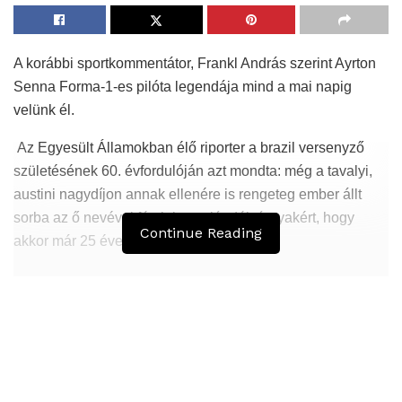
A korábbi sportkommentátor, Frankl András szerint Ayrton
Senna Forma-1-es pilóta legendája mind a mai napig
velünk él.
Az Egyesült Államokban élő riporter a brazil versenyző
születésének 60. évfordulóján azt mondta: még a tavalyi,
austini nagydíjon annak ellenére is rengeteg ember állt
sorba az ő nevével fémjelzett ajándéktárgyakért, hogy
Continue Reading
akkor már 25 éve meghalt.
Hasonló
Bejegyzések
Kuramagomedov ötödik, Muszukajev elődöntős
– Birkózó világkupa