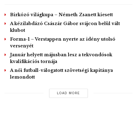
ő emlékének ajánlotta 1994-es világbajnoki győzelmét
Birkózó világkupa – Németh Zsanett kiesett
MTI – Fotó és Videó / Ayton Senna Facebook oldala
A kézilabdázó Császár Gábor svájcon belül vált
klubot
Tags:
autóversenyzés
Ayton Senna
F-1
Forma 1
Forma-1 – Verstappen nyerte az idény utolsó
legenda
születésnap
versenyét
Január helyett májusban lesz a tekvondósok
kvalifikációs tornája
A női futball-válogatott szövetségi kapitánya
lemondott
LOAD MORE