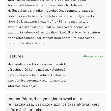
Korlátozott körű adatok felhasználása hirdetések
Átmenetileg szünetelnek az összecsapások Bahmutnál
kiválasztásához, Profilok létrehozása személyre szabott
hirdetés érdekében, Profilok használata személyre szabott
Egy vagyonért adták el Banksy művét miután elégették.
hirdetés kiválasztásához, Profilok létrehozása tartalom
Az 1950-ben elhunyt alkotók művei szabadon
személyre szabásához, Profilok használata személyre
felhasználhatóvá válnak
szabott tartalom kiválasztásához, Szolgáltatások fejlesztése
és tökéletesítése, Korlátozott körű adatok felhasználása
Megváltoztatják a montenegrói egyházügyi törvény
tartalom kiválasztásához.
A jövő évben Csehország hatalmas hiánnyal fog gazdálkodni
Features
Always active
Peking – A visegrádi országok zsidó kulturális örökségét
bemutató fotókiállítás nyílt
Más adatforrásokból származó adatok
párosítása és kombinálása, Különböző
Megveszi az osztrák Wienerberger az amerikai Meridian
eszközök összekapcsolása, Eszközök
Bricket
azonosítása automatikusan továbbított
A Startup Campus egyetemi programjainak legjobbjai az
információk alapján.
okosváros és zöld energetikai ötletek lettek
Pontos földrajzi helymeghatározási adatok
A Ringo Starr új albummal jelentkezik
felhasználása, Eszközök azonosítása aktívan kért
A Vajdasági Magyar Szövetség államtitkárait kinevezték
információk alapján.