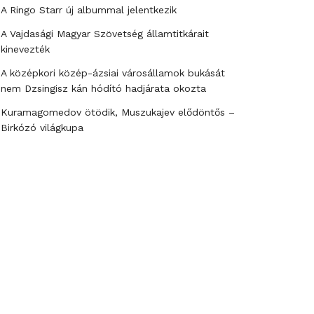
A Ringo Starr új albummal jelentkezik
A Vajdasági Magyar Szövetség államtitkárait
kinevezték
A középkori közép-ázsiai városállamok bukását
nem Dzsingisz kán hódító hadjárata okozta
Kuramagomedov ötödik, Muszukajev elődöntős –
Birkózó világkupa