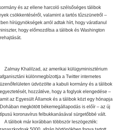
ormány és az ellene harcoló szélsőséges tálibok
yek csökkentéséről, valamint a tartós tűzszünetről –
özben hírügynökségek arról adtak hírt, hogy váratlanul
niszter, hogy előmozdítsa a tálibok és Washington
rehajtását.
Zalmay Khalilzad, az amerikai külügyminisztérium
afganisztáni különmegbízottja a Twitter internetes
üzenőfelületen üdvözölte a kabuli kormány és a tálibok
egyeztetését, hozzátéve, hogy a foglyok elengedése –
amit az Egyesült Államok és a tálibok közt egy hónapja
Dohában megkötött békemegállapodás is előír – az új
típusú koronavírus felbukkanásával sürgetőbbé vált.
A tálibok már korábban többször leszögezték:
ragaszkodnak 5000, afgán börtönökben fogva tartott