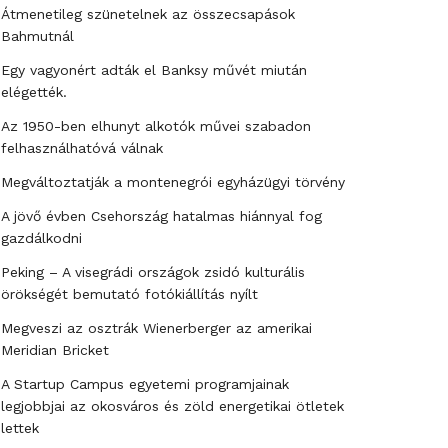
Átmenetileg szünetelnek az összecsapások
Bahmutnál
Egy vagyonért adták el Banksy művét miután
elégették.
Az 1950-ben elhunyt alkotók művei szabadon
felhasználhatóvá válnak
Megváltoztatják a montenegrói egyházügyi törvény
A jövő évben Csehország hatalmas hiánnyal fog
gazdálkodni
Peking – A visegrádi országok zsidó kulturális
örökségét bemutató fotókiállítás nyílt
Megveszi az osztrák Wienerberger az amerikai
Meridian Bricket
A Startup Campus egyetemi programjainak
legjobbjai az okosváros és zöld energetikai ötletek
lettek