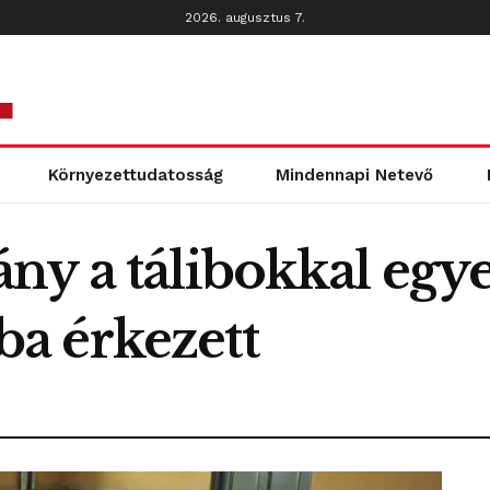
2026. augusztus 7.
Környezettudatosság
Mindennapi Netevő
y a tálibokkal egyez
a érkezett