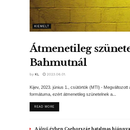
KIEMELT
Átmenetileg szünete
Bahmutnál
by
KL
2023.06.01.
Kijev, 2023. június 1., csütörtök (MTI) - Megváltoz
formátuma, ezért átmenetileg szünetelnek a...
DETAILS
READ MORE
A jövő évben Csehország hatalmas hiánnya