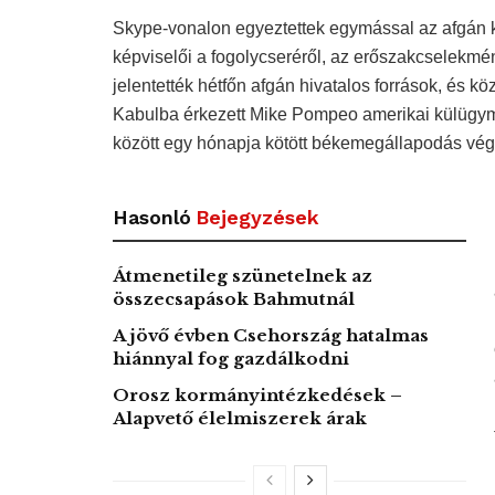
Skype-vonalon egyeztettek egymással az afgán k
képviselői a fogolycseréről, az erőszakcselekmén
jelentették hétfőn afgán hivatalos források, és k
Kabulba érkezett Mike Pompeo amerikai külügymi
között egy hónapja kötött békemegállapodás vég
Hasonló
Bejegyzések
Átmenetileg szünetelnek az
összecsapások Bahmutnál
A jövő évben Csehország hatalmas
hiánnyal fog gazdálkodni
Orosz kormányintézkedések –
Alapvető élelmiszerek árak