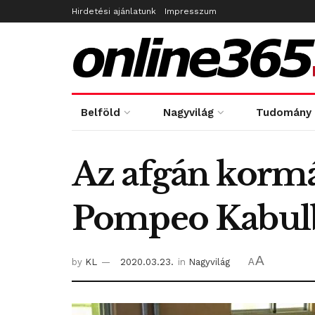
Hirdetési ajánlatunk
Impresszum
Belföld
Nagyvilág
Tudomány
Az afgán kormán
Pompeo Kabulb
A
by
KL
2020.03.23.
in
Nagyvilág
A