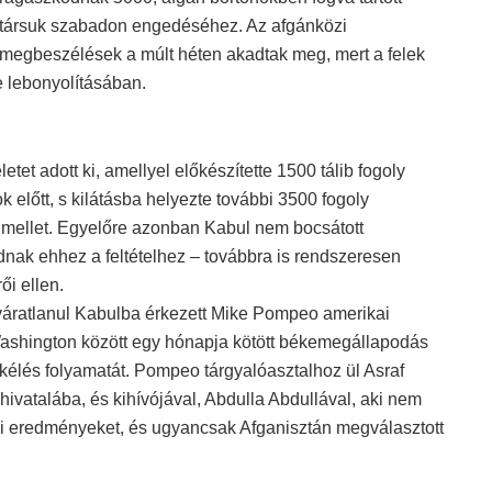
társuk szabadon engedéséhez. Az afgánközi
megbeszélések a múlt héten akadtak meg, mert a felek
 lebonyolításában.
t adott ki, amellyel előkészítette 1500 tálib fogoly
előtt, s kilátásba helyezte további 3500 fogoly
 mellet. Egyelőre azonban Kabul nem bocsátott
dnak ehhez a feltételhez – továbbra is rendszeresen
i ellen.
váratlanul Kabulba érkezett Mike Pompeo amerikai
Washington között egy hónapja kötött békemegállapodás
kélés folyamatát. Pompeo tárgyalóasztalhoz ül Asraf
a hivatalába, és kihívójával, Abdulla Abdullával, aki nem
si eredményeket, és ugyancsak Afganisztán megválasztott