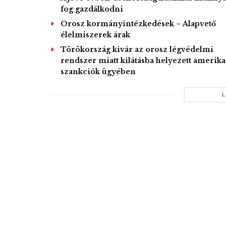
fog gazdálkodni
Orosz kormányintézkedések – Alapvető
élelmiszerek árak
Törökország kivár az orosz légvédelmi
rendszer miatt kilátásba helyezett amerika
szankciók ügyében
L