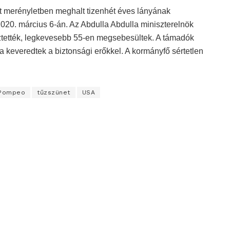
ett merényletben meghalt tizenhét éves lányának
 2020. március 6-án. Az Abdulla Abdulla miniszterelnök
esztették, legkevesebb 55-en megsebesültek. A támadók
 keveredtek a biztonsági erőkkel. A kormányfő sértetlen
 Pompeo
tűzszünet
USA