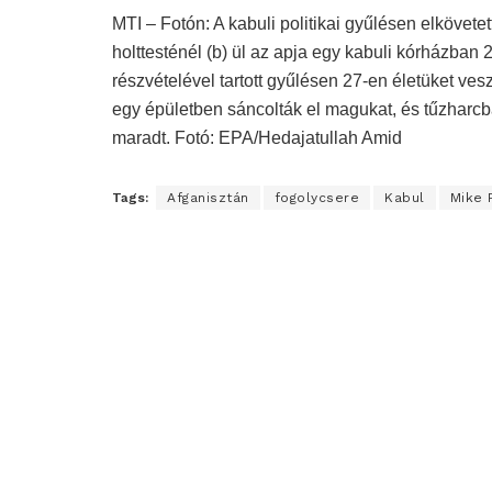
MTI – Fotón: A kabuli politikai gyűlésen elkövet
holttesténél (b) ül az apja egy kabuli kórházban
részvételével tartott gyűlésen 27-en életüket v
egy épületben sáncolták el magukat, és tűzharcba
maradt. Fotó: EPA/Hedajatullah Amid
Tags:
Afganisztán
fogolycsere
Kabul
Mike