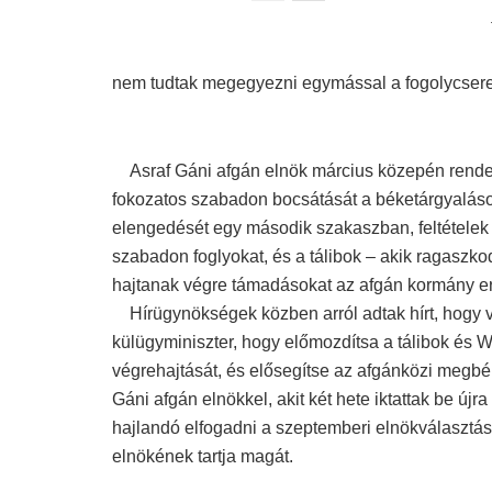
nem tudtak megegyezni egymással a fogolycsere
Asraf Gáni afgán elnök március közepén rendelete
fokozatos szabadon bocsátását a béketárgyalások 
elengedését egy második szakaszban, feltételek
szabadon foglyokat, és a tálibok – akik ragaszko
hajtanak végre támadásokat az afgán kormány erő
Hírügynökségek közben arról adtak hírt, hogy 
külügyminiszter, hogy előmozdítsa a tálibok és 
végrehajtását, és elősegítse az afgánközi megbé
Gáni afgán elnökkel, akit két hete iktattak be újr
hajlandó elfogadni a szeptemberi elnökválasztá
elnökének tartja magát.