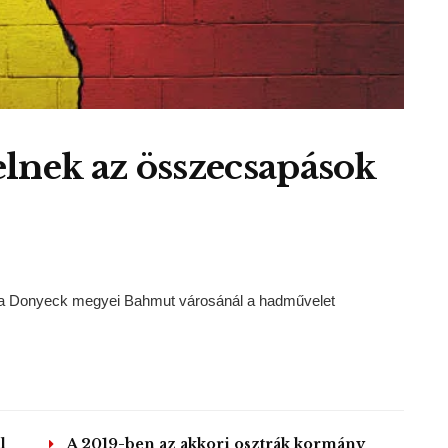
lnek az összecsapások
ott a Donyeck megyei Bahmut városánál a hadművelet
l
A 2019-ben az akkori osztrák kormány