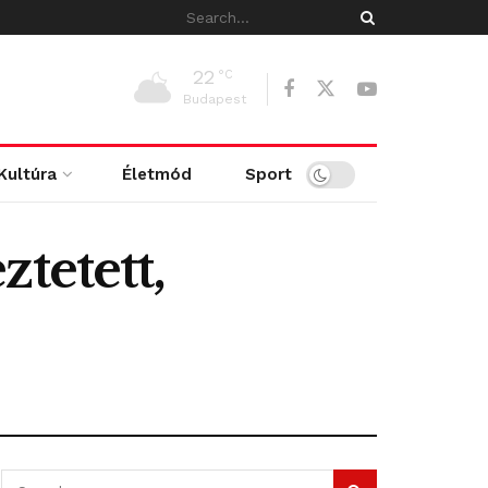
22
°C
Budapest
Kultúra
Életmód
Sport
tetett,