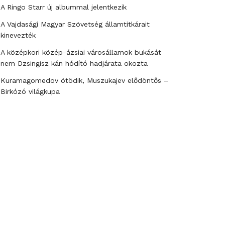
A Ringo Starr új albummal jelentkezik
A Vajdasági Magyar Szövetség államtitkárait
kinevezték
A középkori közép-ázsiai városállamok bukását
nem Dzsingisz kán hódító hadjárata okozta
Kuramagomedov ötödik, Muszukajev elődöntős –
Birkózó világkupa