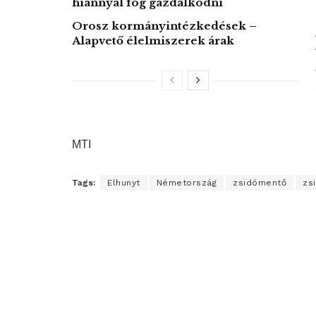
hiánnyal fog gazdálkodni
Orosz kormányintézkedések –
Alapvető élelmiszerek árak
MTI
Tags:
Elhunyt
Németország
zsidómentő
zs