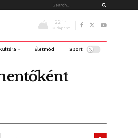
22
°C
Budapest
Kultúra
Életmód
Sport
ómentőként