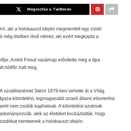
Megosztás a Twitteren
inl, aki a holokauszt idején megmentett egy zsidó
só még életben lévő német, aki ezért megkapta a
etője, André Freud vasárnap erősítette meg a dpa
t hétfőn halt meg.
A szudétanémet Steinl 1979-ben vehette át a Világ
Igaza-kitüntetést, legmagasabb izraeli állami elismerést,
amit nem zsidók kaphatnak. A kitüntetést azoknak
adományozzák, akik az életüket kockáztatták, hogy
zsidókat mentsenek a holokauszt idején.