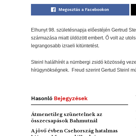
Megosztás a Facebookon
Elhunyt 98. születésnapja előestéjén Gertrud Ste
származása miatt üldözött embert. Ő volt az utol
legrangosabb izraeli kitüntetést.
Steinl halálhírét a nürnbergi zsidó közösség vez
hírügynökségnek. Freud szerint Gertud Steinl múl
Hasonló
Bejegyzések
Átmenetileg szünetelnek az
összecsapások Bahmutnál
A jövő évben Csehország hatalmas