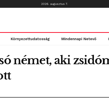
2026. augusztus 7.
Környezettudatosság
Mindennapi Netevő
lsó német, aki zsid
ott