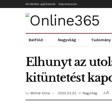
Hirdetési ajánlatunk
Impresszum
Belföld
Nagyvilág
Tudomány
Elhunyt az uto
kitüntetést kap
A
by
Molnár Anna
2020.03.23.
in
Nagyvilág
A