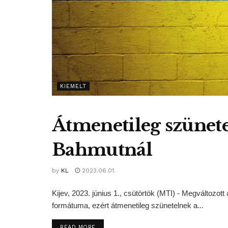
KIEMELT
Átmenetileg szünete
Bahmutnál
by
KL
2023.06.01.
Kijev, 2023. június 1., csütörtök (MTI) - Megváltoz
formátuma, ezért átmenetileg szünetelnek a...
DETAILS
READ MORE