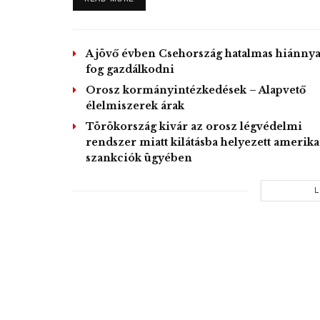
A jövő évben Csehország hatalmas hiánnya
fog gazdálkodni
Orosz kormányintézkedések – Alapvető
élelmiszerek árak
Törökország kivár az orosz légvédelmi
rendszer miatt kilátásba helyezett amerika
szankciók ügyében
L