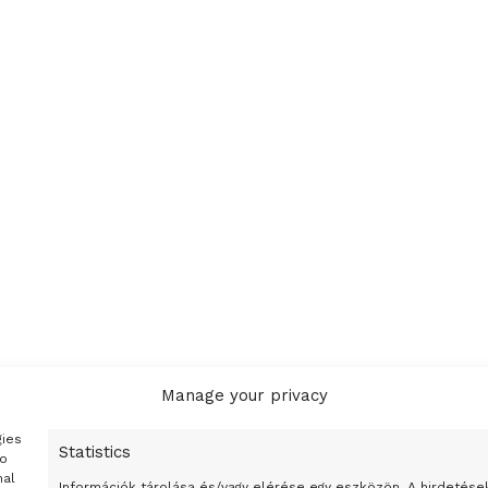
Manage your privacy
gies
Statistics
to
nal
Információk tárolása és/vagy elérése egy eszközön, A hirdetése