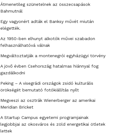
Átmenetileg szünetelnek az összecsapások
Bahmutnál
Egy vagyonért adták el Banksy művét miután
elégették.
Az 1950-ben elhunyt alkotók művei szabadon
felhasználhatóvá válnak
Megváltoztatják a montenegrói egyházügyi törvény
A jövő évben Csehország hatalmas hiánnyal fog
gazdálkodni
Peking – A visegrádi országok zsidó kulturális
örökségét bemutató fotókiállítás nyílt
Megveszi az osztrák Wienerberger az amerikai
Meridian Bricket
A Startup Campus egyetemi programjainak
legjobbjai az okosváros és zöld energetikai ötletek
lettek