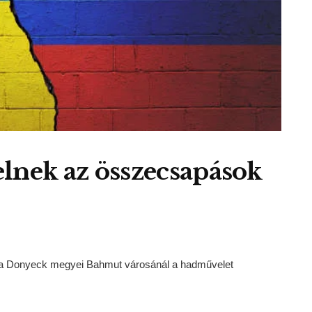
lnek az összecsapások
ott a Donyeck megyei Bahmut városánál a hadművelet