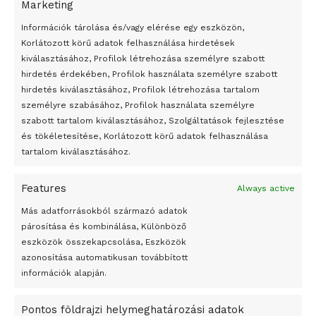
Marketing
társszerzőjét.
24 óra
Információk tárolása és/vagy elérése egy eszközön,
Korlátozott körű adatok felhasználása hirdetések
Molnár Anna / MTI – Fotó / 1. sciencedaily.com fényképe
Átmenetileg szünetelnek az összecsapások Bahmutnál
kiválasztásához, Profilok létrehozása személyre szabott
mutatja az Antartisz elhelyezkedését a Földön, míg a
hirdetés érdekében, Profilok használata személyre szabott
Egy vagyonért adták el Banksy művét miután elégették.
masodik képen a Denman-gleccser pozicióját mutatja az
hirdetés kiválasztásához, Profilok létrehozása tartalom
Antarktiszon a severeweather.eu weboldalán a NASA
Az 1950-ben elhunyt alkotók művei szabadon
személyre szabásához, Profilok használata személyre
felvétele
felhasználhatóvá válnak
szabott tartalom kiválasztásához, Szolgáltatások fejlesztése
és tökéletesítése, Korlátozott körű adatok felhasználása
Megváltoztatják a montenegrói egyházügyi törvény
Tags:
Antarktisz
Denman-gleccser
gleccser
tartalom kiválasztásához.
A jövő évben Csehország hatalmas hiánnyal fog gazdálkodni
visszahúzódott
Features
Always active
Peking – A visegrádi országok zsidó kulturális örökségét
bemutató fotókiállítás nyílt
Más adatforrásokból származó adatok
párosítása és kombinálása, Különböző
Megveszi az osztrák Wienerberger az amerikai Meridian
eszközök összekapcsolása, Eszközök
Bricket
azonosítása automatikusan továbbított
A Startup Campus egyetemi programjainak legjobbjai az
információk alapján.
okosváros és zöld energetikai ötletek lettek
Pontos földrajzi helymeghatározási adatok
A Ringo Starr új albummal jelentkezik