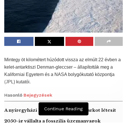
Mintegy öt kilométert húzódott vissza az elmúlt 22 évben a
kelet-antarktiszi Denman-gleccser – állapították meg a
Kaliforniai Egyetem és a NASA bolygókutató központja
(JPL) kutatói.
Hasonló
Bejegyzések
Continue Reading
A nyíregyházi Lego gyár napelemparkot létesít
2050-ig vállalta a fosszilis üzemanyagok
használatának megszüntetését Izrael