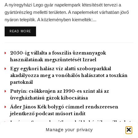
A nyíregyházi Lego gyár napelempark létesítését tervezi a
gyártórészleg melletti területen. A napelemeket várhatóan jövő
nyáron telepítik. A közleményben kiemelték:...
DETAILS
READ MORE
Az olasz űrügynökség COSMO-SkyMed
műholdrendszerének adatai felhasználásával a kutatók
2050-ig vállalta a fosszilis üzemanyagok
pontosabban tudták meghatározni azt a vonalat, ahol a jég
használatának megszüntetését Izrael
elhagyja a szárazföldet és úszó tengeri jéggé válik. Az
Egy egykori halász víz alatti szoborparkkal
1996 és 2018 közötti adatok feltűnő aszimmetriát mutattak
akadályozza meg a vonóhálós halászatot a toszkán
e vonal visszahúzódását illetően.
partoknál
A Denman keleti oldalát védi a zsugorodástól egy jég alatti
Putyin: csökkenjen az 1990-es szint alá az
hegylánc, de a nyugatit, amely mintegy négy kilométeren át
üvegházhatású gázok kibocsátása
húzódik, egy mély és meredek völgyteknő jellemzi.
Áder János Kék bolygó címmel rendszeresen
jelentkező podcast műsort indít
Japán – „Szarvasbarát” zacskókkal óvják az állatokat
a műanyagszeméttől
Manage your privacy