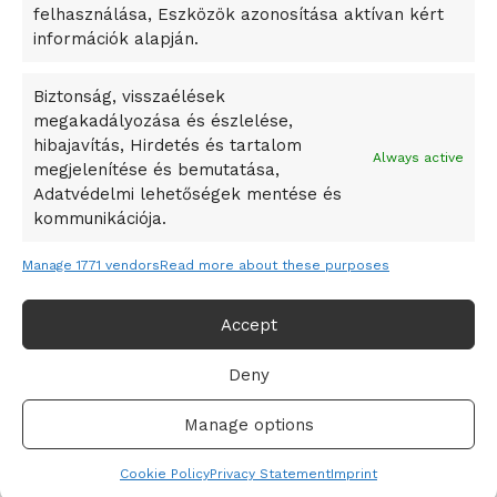
felhasználása, Eszközök azonosítása aktívan kért
A Vajdasági Magyar Szövetség államtitkárait kinevezték
információk alapján.
A középkori közép-ázsiai városállamok bukását nem
Dzsingisz kán hódító hadjárata okozta
Biztonság, visszaélések
megakadályozása és észlelése,
Kuramagomedov ötödik, Muszukajev elődöntős – Birkózó
hibajavítás, Hirdetés és tartalom
világkupa
Always active
megjelenítése és bemutatása,
Adatvédelmi lehetőségek mentése és
kommunikációja.
Manage 1771 vendors
Read more about these purposes
Accept
Deny
Adatvédelmi irányelvek
Felhasználási feltételek
Manage options
© 2019-2021 online365.hu - Minden jog fenntartva!
Cookie Policy
Privacy Statement
Imprint