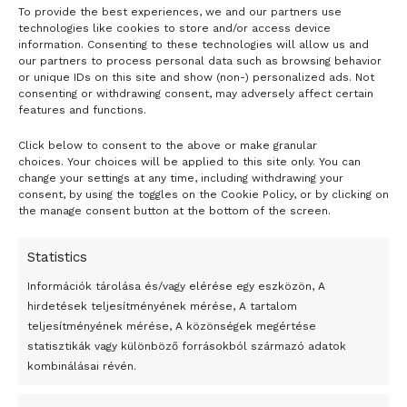
To provide the best experiences, we and our partners use
LOAD MORE
technologies like cookies to store and/or access device
information. Consenting to these technologies will allow us and
our partners to process personal data such as browsing behavior
or unique IDs on this site and show (non-) personalized ads. Not
consenting or withdrawing consent, may adversely affect certain
features and functions.
Click below to consent to the above or make granular
- H I R D E T É S -
choices. Your choices will be applied to this site only. You can
change your settings at any time, including withdrawing your
consent, by using the toggles on the Cookie Policy, or by clicking on
the manage consent button at the bottom of the screen.
Statistics
Információk tárolása és/vagy elérése egy eszközön, A
hirdetések teljesítményének mérése, A tartalom
„A nyugati oldalon a Denman alatti talaj formája miatt
teljesítményének mérése, A közönségek megértése
lehetséges egy gyors és visszafordíthatatlan
statisztikák vagy különböző forrásokból származó adatok
visszahúzódás, ami a globális tengerszint jelentős
kombinálásai révén.
növekedését jelenti a jövőben” – idézte az EurekAlert
tudományos hírportál Virginia Brancatót, a tanulmány