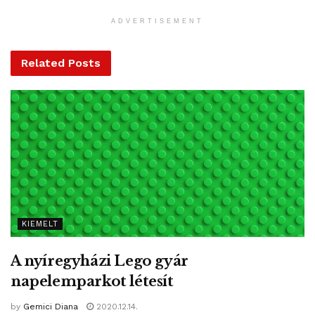
Eric Rignot professzor, az Geophysical Research Letters
ADVERTISEMENT
című folyóiratban megjelent tanulmány társszerzője.
„Nyugat-Antarktikán a jég gyorsabban olvadt az elmúlt
Related
Posts
években, de a Denman-gleccser puszta mérete azt jelenti,
hogy hosszú távú lehetséges hatása a tengerszint
emelkedésre ugyanolyan jelentős” – tette hozzá.
A tanulmány szerint 1979 és 2017 között a gleccser 268
milliárd tonna jégtömeget vesztett el.
KIEMELT
A nyíregyházi Lego gyár
napelemparkot létesít
by
Gemici Diana
2020.12.14.