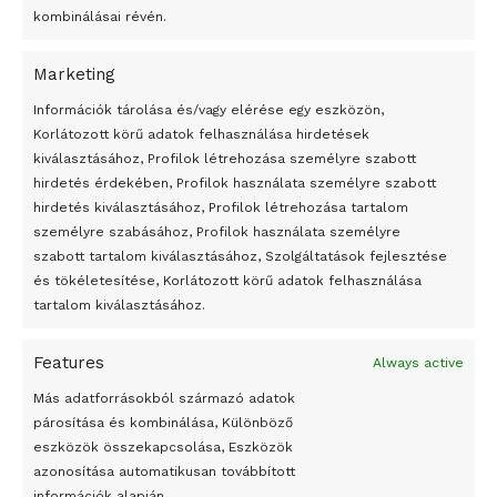
kombinálásai révén.
Marketing
24 óra
Információk tárolása és/vagy elérése egy eszközön,
Korlátozott körű adatok felhasználása hirdetések
Átmenetileg szünetelnek az összecsapások Bahmutnál
kiválasztásához, Profilok létrehozása személyre szabott
hirdetés érdekében, Profilok használata személyre szabott
Egy vagyonért adták el Banksy művét miután elégették.
hirdetés kiválasztásához, Profilok létrehozása tartalom
Az 1950-ben elhunyt alkotók művei szabadon
személyre szabásához, Profilok használata személyre
felhasználhatóvá válnak
szabott tartalom kiválasztásához, Szolgáltatások fejlesztése
és tökéletesítése, Korlátozott körű adatok felhasználása
Megváltoztatják a montenegrói egyházügyi törvény
tartalom kiválasztásához.
A jövő évben Csehország hatalmas hiánnyal fog gazdálkodni
Features
Always active
Peking – A visegrádi országok zsidó kulturális örökségét
bemutató fotókiállítás nyílt
Más adatforrásokból származó adatok
párosítása és kombinálása, Különböző
Megveszi az osztrák Wienerberger az amerikai Meridian
eszközök összekapcsolása, Eszközök
Bricket
azonosítása automatikusan továbbított
A Startup Campus egyetemi programjainak legjobbjai az
információk alapján.