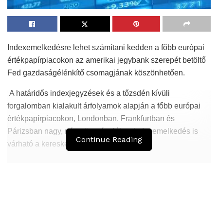
Indexemelkedésre lehet számítani kedden a főbb európai
értékpapírpiacokon az amerikai jegybank szerepét betöltő
Fed gazdaságélénkítő csomagjának köszönhetően.
A határidős indexjegyzések és a tőzsdén kívüli
forgalomban kialakult árfolyamok alapján a főbb európai
értékpapírpiacokon, Londonban, Frankfurtban és
Párizsban nagy, négy-öt százalékos indexemelkedés is
Continue Reading
várható a kereskedés kezdetén.
Hasonló
Bejegyzések
A versenyhatóság az online-kereskedelmi
adatvagyon szerepét vizsgálja