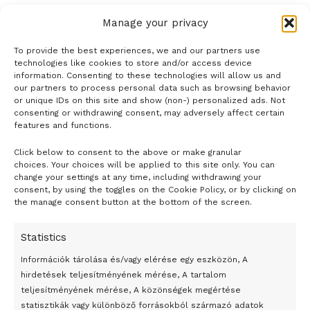
Manage your privacy
To provide the best experiences, we and our partners use
technologies like cookies to store and/or access device
information. Consenting to these technologies will allow us and
our partners to process personal data such as browsing behavior
or unique IDs on this site and show (non-) personalized ads. Not
consenting or withdrawing consent, may adversely affect certain
features and functions.
Click below to consent to the above or make granular
- H I R D E T É S -
choices. Your choices will be applied to this site only. You can
change your settings at any time, including withdrawing your
consent, by using the toggles on the Cookie Policy, or by clicking on
the manage consent button at the bottom of the screen.
Statistics
Információk tárolása és/vagy elérése egy eszközön, A
hirdetések teljesítményének mérése, A tartalom
teljesítményének mérése, A közönségek megértése
statisztikák vagy különböző forrásokból származó adatok