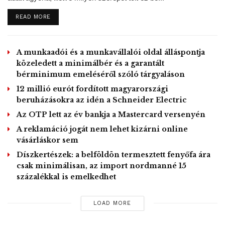
DETAILS
READ MORE
Az olaj ára kedden emelkedésnek indult, az európai
kereskedési idő kezdete előtt mintegy két órával a globális
A munkaadói és a munkavállalói oldal álláspontja
kereskedelemben a Brent nyersolaj ára 3,14 százalékkal
közeledett a minimálbér és a garantált
állt magasabban, hordónként 27,88 dolláron, a WTI ára
bérminimum emeléséről szóló tárgyaláson
pedig 3,64 százalékkal, 24,21 dollárra emelkedett.
12 millió eurót fordított magyarországi
beruházásokra az idén a Schneider Electric
Az OTP lett az év bankja a Mastercard versenyén
Az olaj árát a kétezer milliárd dolláros amerikai
gazdaságélénkítő program terve emelte meg, ami a
A reklamáció jogát nem lehet kizárni online
vásárláskor sem
törvényhozásban elakadt ugyan, de a támogatási
Díszkertészek: a belföldön termesztett fenyőfa ára
csomagtól a piacok a koronavírus-járvány
csak minimálisan, az import nordmanné 15
következményeinek az enyhítését, és azt várják, hogy nem
százalékkal is emelkedhet
csökken tovább az olajkereslet.
LOAD MORE
Az olajár emelkedéséhez a dollár gyengülése is