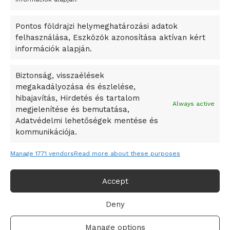
okosváros és zöld energetikai ötletek lettek
Pontos földrajzi helymeghatározási adatok
A Ringo Starr új albummal jelentkezik
felhasználása, Eszközök azonosítása aktívan kért
A Vajdasági Magyar Szövetség államtitkárait kinevezték
információk alapján.
A középkori közép-ázsiai városállamok bukását nem
Dzsingisz kán hódító hadjárata okozta
Biztonság, visszaélések
megakadályozása és észlelése,
Kuramagomedov ötödik, Muszukajev elődöntős – Birkózó
hibajavítás, Hirdetés és tartalom
világkupa
Always active
megjelenítése és bemutatása,
Adatvédelmi lehetőségek mentése és
kommunikációja.
Manage 1771 vendors
Read more about these purposes
Accept
Deny
Adatvédelmi irányelvek
Felhasználási feltételek
Manage options