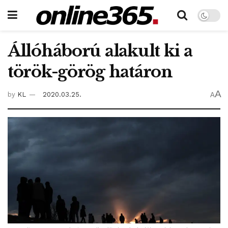
Állóháború alakult ki a
török-görög határon
A
by
KL
2020.03.25.
A