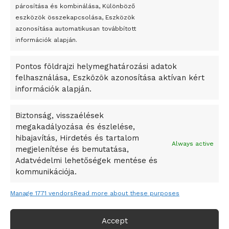
párosítása és kombinálása, Különböző
Megveszi az osztrák Wienerberger az amerikai Meridian
eszközök összekapcsolása, Eszközök
Bricket
azonosítása automatikusan továbbított
A Startup Campus egyetemi programjainak legjobbjai az
információk alapján.
okosváros és zöld energetikai ötletek lettek
Pontos földrajzi helymeghatározási adatok
A Ringo Starr új albummal jelentkezik
felhasználása, Eszközök azonosítása aktívan kért
A Vajdasági Magyar Szövetség államtitkárait kinevezték
információk alapján.
A középkori közép-ázsiai városállamok bukását nem
Dzsingisz kán hódító hadjárata okozta
Biztonság, visszaélések
megakadályozása és észlelése,
Kuramagomedov ötödik, Muszukajev elődöntős – Birkózó
hibajavítás, Hirdetés és tartalom
világkupa
Always active
megjelenítése és bemutatása,
Adatvédelmi lehetőségek mentése és
kommunikációja.
Manage 1771 vendors
Read more about these purposes
Accept