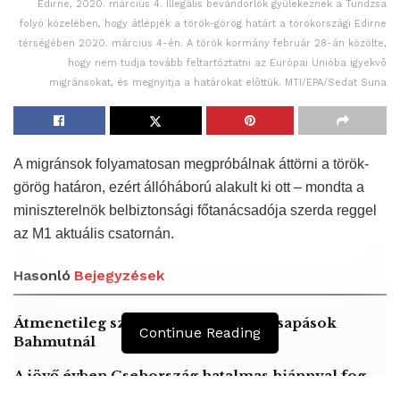
Edirne, 2020. március 4. Illegális bevándorlók gyülekeznek a Tundzsa
folyó közelében, hogy átlépjék a török-görög határt a törökországi Edirne
térségében 2020. március 4-én. A török kormány február 28-án közölte,
hogy nem tudja tovább feltartóztatni az Európai Unióba igyekvõ
migránsokat, és megnyitja a határokat elõttük. MTI/EPA/Sedat Suna
A migránsok folyamatosan megpróbálnak áttörni a török-
görög határon, ezért állóháború alakult ki ott – mondta a
miniszterelnök belbiztonsági főtanácsadója szerda reggel
az M1 aktuális csatornán.
Hasonló
Bejegyzések
Átmenetileg szünetelnek az összecsapások
Continue Reading
Bahmutnál
A jövő évben Csehország hatalmas hiánnyal fog
gazdálkodni