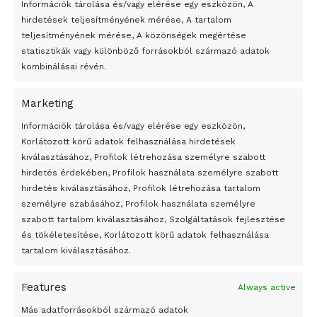
Információk tárolása és/vagy elérése egy eszközön, A
hirdetések teljesítményének mérése, A tartalom
teljesítményének mérése, A közönségek megértése
statisztikák vagy különböző forrásokból származó adatok
kombinálásai révén.
Marketing
24 óra
Információk tárolása és/vagy elérése egy eszközön,
Korlátozott körű adatok felhasználása hirdetések
Átmenetileg szünetelnek az összecsapások Bahmutnál
kiválasztásához, Profilok létrehozása személyre szabott
hirdetés érdekében, Profilok használata személyre szabott
Egy vagyonért adták el Banksy művét miután elégették.
hirdetés kiválasztásához, Profilok létrehozása tartalom
Az 1950-ben elhunyt alkotók művei szabadon
személyre szabásához, Profilok használata személyre
felhasználhatóvá válnak
szabott tartalom kiválasztásához, Szolgáltatások fejlesztése
és tökéletesítése, Korlátozott körű adatok felhasználása
Megváltoztatják a montenegrói egyházügyi törvény
tartalom kiválasztásához.
A jövő évben Csehország hatalmas hiánnyal fog gazdálkodni
Features
Always active
Peking – A visegrádi országok zsidó kulturális örökségét
bemutató fotókiállítás nyílt
Más adatforrásokból származó adatok