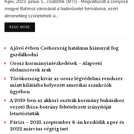
Kijev, 2023. június 1., csütörtök (MTI) - Megváltozott a Donyeck
megyei Bahmut városánál a hadművelet formátuma, ezért
MTI – Fotón: Illegális bevándorlók gyülekeznek a Tundzsa
átmenetileg szünetelnek a...
folyó közelében, hogy átlépjék a török-görög határt a
törökországi Edirne térségében 2020. március 4-én. A török
DETAILS
READ MORE
kormány február 28-án közölte, hogy nem tudja tovább
feltartóztatni az Európai Unióba igyekvő migránsokat, és
A jövő évben Csehország hatalmas hiánnyal fog
megnyitja a határokat előttük. EPA/Sedat Suna
gazdálkodni
Tags:
állóháború
Bakondi György
Görögország
Orosz kormányintézkedések – Alapvető
élelmiszerek árak
Illegális bevándorlás
Törökország
Törökország kivár az orosz légvédelmi rendszer
miatt kilátásba helyezett amerikai szankciók
ügyében
A 2019-ben az akkori osztrák kormány bukásához
vezető Ibiza-botrány feltételezett irányítóját
letartóztatták
Párizs – 2021. szeptember 8-án kezdődik a per és
2022 március végéig tart