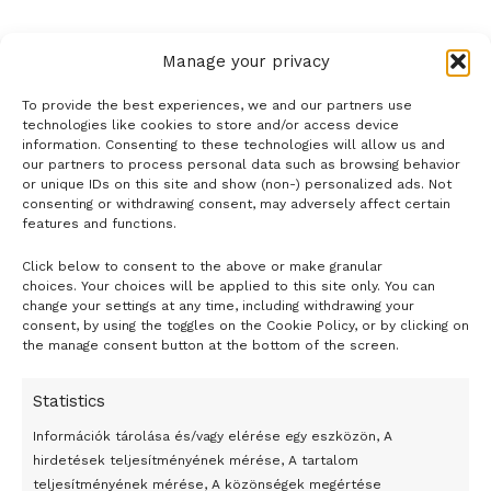
Manage your privacy
To provide the best experiences, we and our partners use
technologies like cookies to store and/or access device
information. Consenting to these technologies will allow us and
our partners to process personal data such as browsing behavior
or unique IDs on this site and show (non-) personalized ads. Not
consenting or withdrawing consent, may adversely affect certain
features and functions.
Click below to consent to the above or make granular
- H I R D E T É S -
choices. Your choices will be applied to this site only. You can
change your settings at any time, including withdrawing your
consent, by using the toggles on the Cookie Policy, or by clicking on
the manage consent button at the bottom of the screen.
Statistics
Információk tárolása és/vagy elérése egy eszközön, A
hirdetések teljesítményének mérése, A tartalom
teljesítményének mérése, A közönségek megértése