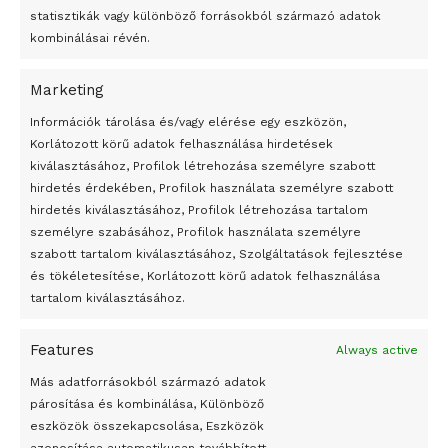
statisztikák vagy különböző forrásokból származó adatok
kombinálásai révén.
Marketing
24 óra
Információk tárolása és/vagy elérése egy eszközön,
Korlátozott körű adatok felhasználása hirdetések
Átmenetileg szünetelnek az összecsapások Bahmutnál
kiválasztásához, Profilok létrehozása személyre szabott
hirdetés érdekében, Profilok használata személyre szabott
Egy vagyonért adták el Banksy művét miután elégették.
hirdetés kiválasztásához, Profilok létrehozása tartalom
Az 1950-ben elhunyt alkotók művei szabadon
személyre szabásához, Profilok használata személyre
felhasználhatóvá válnak
szabott tartalom kiválasztásához, Szolgáltatások fejlesztése
és tökéletesítése, Korlátozott körű adatok felhasználása
Megváltoztatják a montenegrói egyházügyi törvény
tartalom kiválasztásához.
A jövő évben Csehország hatalmas hiánnyal fog gazdálkodni
Features
Always active
Peking – A visegrádi országok zsidó kulturális örökségét
bemutató fotókiállítás nyílt
Más adatforrásokból származó adatok
párosítása és kombinálása, Különböző
Megveszi az osztrák Wienerberger az amerikai Meridian
eszközök összekapcsolása, Eszközök
Bricket