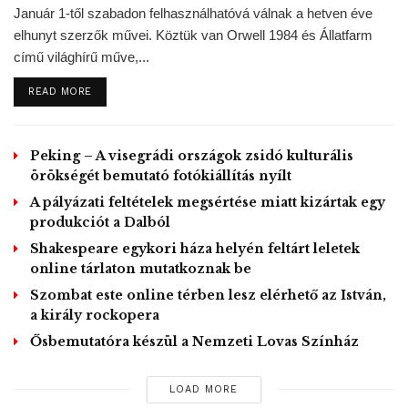
Január 1-től szabadon felhasználhatóvá válnak a hetven éve
elhunyt szerzők művei. Köztük van Orwell 1984 és Állatfarm
című világhírű műve,...
P
DETAILS
READ MORE
l
a
S
C
04:02
y
Peking – A visegrádi országok zsidó kulturális
e
u
P
T
T
r
e
örökségét bemutató fotókiállítás nyílt
l
o
o
r
MTI – Image by
Igor Ovsyannykov
from
Pixabay
k
a
g
g
e
A pályázati feltételek megsértése miatt kizártak egy
y
g
g
n
t
l
l
produkciót a Dalból
Tags:
Kongresszusi Könyvtár
USA
Village People
t
e
e
i
Shakespeare egykori háza helyén feltárt leletek
M
F
YMCA
m
u
u
e
online tárlaton mutatkoznak be
t
l
e
l
Szombat este online térben lesz elérhető az István,
s
a király rockopera
c
r
Ősbemutatóra készül a Nemzeti Lovas Színház
e
e
n
LOAD MORE