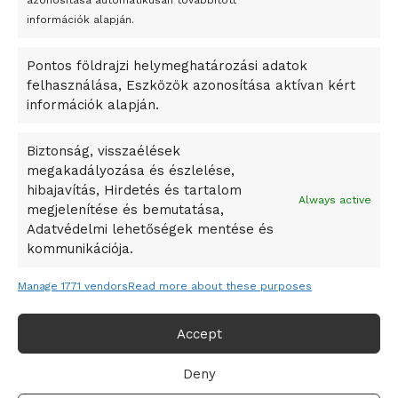
azonosítása automatikusan továbbított
A Startup Campus egyetemi programjainak legjobbjai az
információk alapján.
okosváros és zöld energetikai ötletek lettek
Pontos földrajzi helymeghatározási adatok
A Ringo Starr új albummal jelentkezik
felhasználása, Eszközök azonosítása aktívan kért
A Vajdasági Magyar Szövetség államtitkárait kinevezték
információk alapján.
A középkori közép-ázsiai városállamok bukását nem
Dzsingisz kán hódító hadjárata okozta
Biztonság, visszaélések
megakadályozása és észlelése,
Kuramagomedov ötödik, Muszukajev elődöntős – Birkózó
hibajavítás, Hirdetés és tartalom
világkupa
Always active
megjelenítése és bemutatása,
Adatvédelmi lehetőségek mentése és
kommunikációja.
Manage 1771 vendors
Read more about these purposes
Accept
Deny