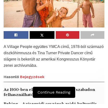
A Village People együttes YMCA című, 1978-ból származó
diszkóhimnusza és Tina Turner Private Dancer című
slágere is bekerült az amerikai Kongresszus Könyvtár
zenei archívumába.
Hasonló
Bejegyzések
Az 1950-ben elhunyt alkotók művei szabadon
Continue Reading
felhasználhatóvá válnak
Peking – A visegrádi országok zsidó kulturális