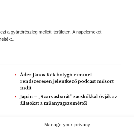
zi a gyártórészleg melletti területen. A napelemeket
lték:...
Áder János Kék bolygó címmel
rendszeresen jelentkező podcast műsort
indít
Japán – „Szarvasbarát” zacskókkal óvják az
állatokat a műanyagszeméttől
Manage your privacy