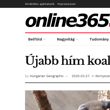
Hirdetési ajánlatunk
Impresszum
Belföld
Nagyvilág
Tudomány
Újabb hím koala
by
Hungarian Geographic
2020.03.27.
in
Környeze