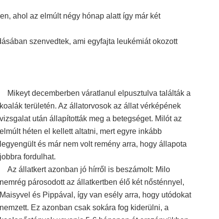
ben, ahol az elmúlt négy hónap alatt így már két
odásában szenvedtek, ami egyfajta leukémiát okozott
Mikeyt decemberben váratlanul elpusztulva találták a
koalák területén. Az állatorvosok az állat vérképének
vizsgalat után állapították meg a betegséget. Milót az
elmúlt héten el kellett altatni, mert egyre inkább
legyengült és már nem volt remény arra, hogy állapota
jobbra fordulhat.
Az állatkert azonban jó hírről is beszámolt: Milo
nemrég párosodott az állatkertben élő két nősténnyel,
Maisyvel és Pippával, így van esély arra, hogy utódokat
nemzett. Ez azonban csak sokára fog kiderülni, a