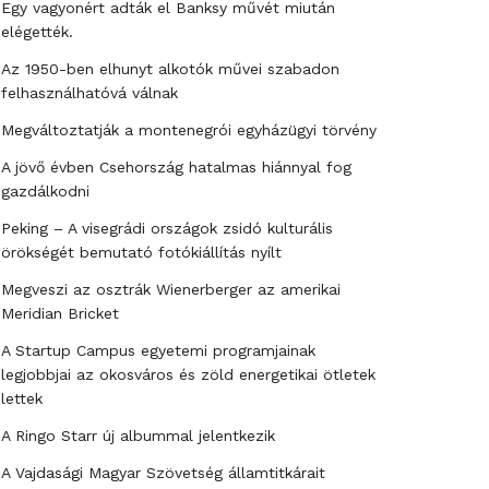
Egy vagyonért adták el Banksy művét miután
elégették.
Az 1950-ben elhunyt alkotók művei szabadon
felhasználhatóvá válnak
Megváltoztatják a montenegrói egyházügyi törvény
A jövő évben Csehország hatalmas hiánnyal fog
gazdálkodni
Peking – A visegrádi országok zsidó kulturális
örökségét bemutató fotókiállítás nyílt
Megveszi az osztrák Wienerberger az amerikai
Meridian Bricket
A Startup Campus egyetemi programjainak
legjobbjai az okosváros és zöld energetikai ötletek
lettek
A Ringo Starr új albummal jelentkezik
A Vajdasági Magyar Szövetség államtitkárait