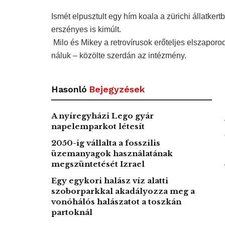
Ismét elpusztult egy hím koala a zürichi állatkert
erszényes is kimúlt.
Milo és Mikey a retrovírusok erőteljes elszapor
náluk – közölte szerdán az intézmény.
Hasonló
Bejegyzések
A nyíregyházi Lego gyár
napelemparkot létesít
2050-ig vállalta a fosszilis
üzemanyagok használatának
megszüntetését Izrael
Egy egykori halász víz alatti
szoborparkkal akadályozza meg a
vonóhálós halászatot a toszkán
partoknál