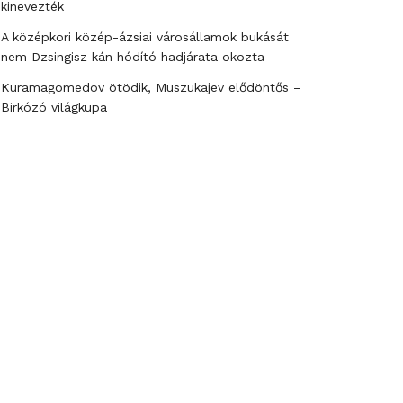
kinevezték
A középkori közép-ázsiai városállamok bukását
nem Dzsingisz kán hódító hadjárata okozta
Kuramagomedov ötödik, Muszukajev elődöntős –
Birkózó világkupa