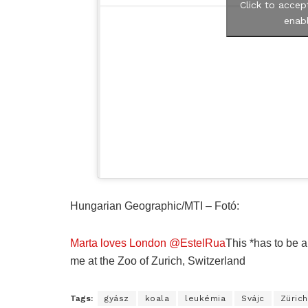
Click to accep
enabl
Hungarian Geographic/MTI – Fotó:
Marta loves London @EstelRua
This *has to be a
me at the Zoo of Zurich, Switzerland
Tags:
gyász
koala
leukémia
Svájc
Zürich