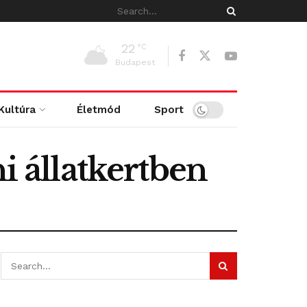
22
°C
Budapest
Kultúra
Életmód
Sport
i állatkertben