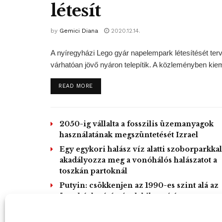
létesít
by
Gemici Diana
2020.12.14.
A nyíregyházi Lego gyár napelempark létesítését terve
várhatóan jövő nyáron telepítik. A közleményben kieme
DETAILS
READ MORE
2050-ig vállalta a fosszilis üzemanyagok
használatának megszüntetését Izrael
Egy egykori halász víz alatti szoborparkkal
akadályozza meg a vonóhálós halászatot a
toszkán partoknál
Putyin: csökkenjen az 1990-es szint alá az
üvegházhatású gázok kibocsátása