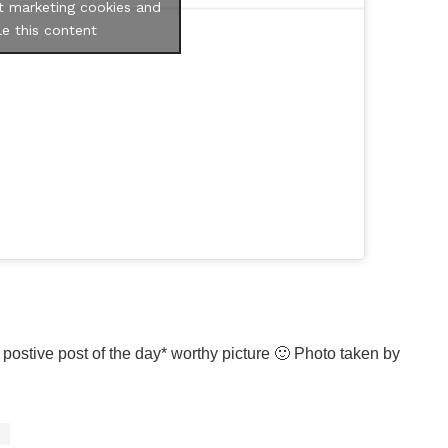
t marketing cookies and
e this content
 postive post of the day* worthy picture 🙂 Photo taken by