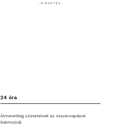
- H I R D E T É S -
24 óra
Átmenetileg szünetelnek az összecsapások
Bahmutnál