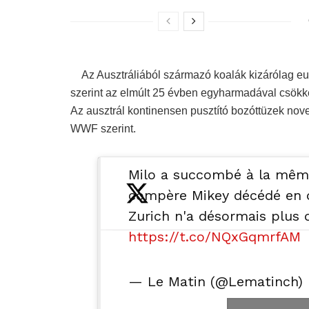
Az Ausztráliából származó koalák kizárólag eu
szerint az elmúlt 25 évben egyharmadával csökke
Az ausztrál kontinensen pusztító bozóttüzek nove
WWF szerint.
Milo a succombé à la même
compère Mikey décédé en d
Zurich n'a désormais plus 
https://t.co/NQxGqmrfAM
— Le Matin (@Lematinch)