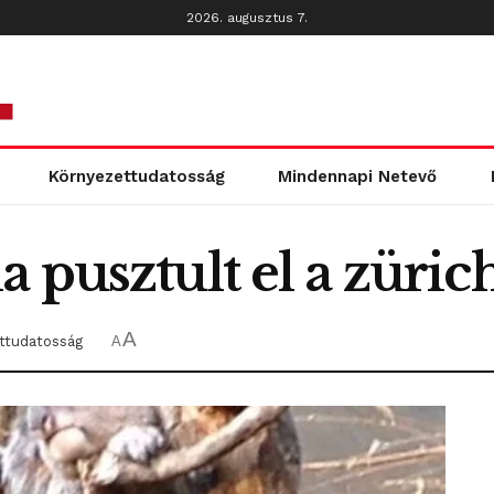
2026. augusztus 7.
Környezettudatosság
Mindennapi Netevő
 pusztult el a zürich
A
ttudatosság
A