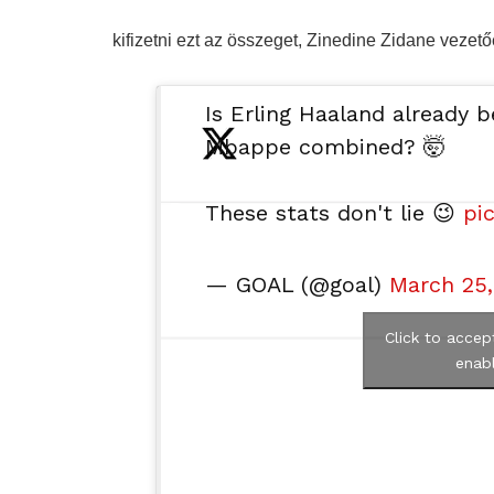
kifizetni ezt az összeget, Zinedine Zidane vezet
Is Erling Haaland already 
Mbappe combined? 🤯
These stats don't lie 😉
pi
— GOAL (@goal)
March 25,
Click to accep
enabl