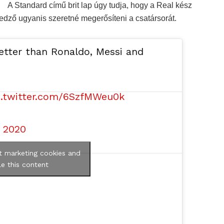
A Standard című brit lap úgy tudja, hogy a Real kész
őedző ugyanis szeretné megerősíteni a csatársorát.
better than Ronaldo, Messi and
c.twitter.com/6SzfMWeu0k
 2020
t marketing cookies and
e this content