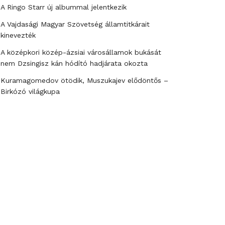
A Ringo Starr új albummal jelentkezik
A Vajdasági Magyar Szövetség államtitkárait
kinevezték
A középkori közép-ázsiai városállamok bukását
nem Dzsingisz kán hódító hadjárata okozta
Kuramagomedov ötödik, Muszukajev elődöntős –
Birkózó világkupa