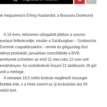
tné megszerezni Erling Haalandot, a Borussia Dortmund
A 19 éves, kétszeres válogatott játékos a szezon
európai felfedezettje: miután a Salzburgban – Szoboszlai
Dominik csapattársaként – remek és gólgazdag őszi
idényt produkált, januárban szerződtette a BVB,
amelynek színeiben az első 11 meccsén 12-szer volt
eredményes. Az osztrákoknál ősszel 21 találkozón 28 gól
volt a mérlege.
A németek 18,5 millió fontnak megfelelő összeget
fizettek érte, s a hírek szerint az új kivásárlási ára 50
millió font.