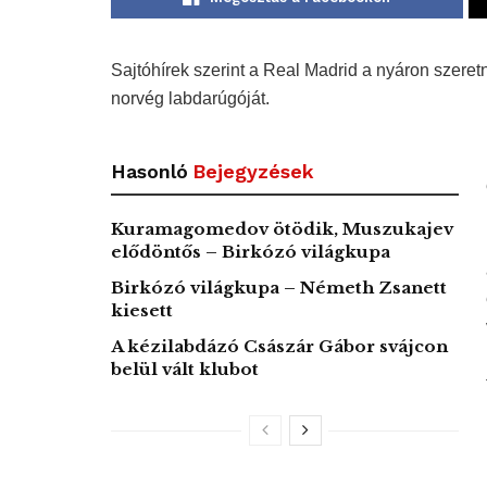
Sajtóhírek szerint a Real Madrid a nyáron szere
norvég labdarúgóját.
Hasonló
Bejegyzések
Kuramagomedov ötödik, Muszukajev
elődöntős – Birkózó világkupa
Birkózó világkupa – Németh Zsanett
kiesett
A kézilabdázó Császár Gábor svájcon
belül vált klubot