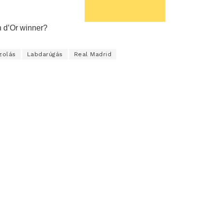
n d’Or winner?
zolás
Labdarúgás
Real Madrid