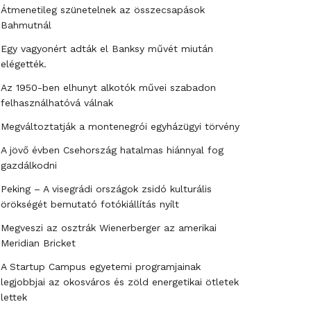
Átmenetileg szünetelnek az összecsapások
Bahmutnál
Egy vagyonért adták el Banksy művét miután
elégették.
Az 1950-ben elhunyt alkotók művei szabadon
felhasználhatóvá válnak
Megváltoztatják a montenegrói egyházügyi törvény
A jövő évben Csehország hatalmas hiánnyal fog
gazdálkodni
Peking – A visegrádi országok zsidó kulturális
örökségét bemutató fotókiállítás nyílt
Megveszi az osztrák Wienerberger az amerikai
Meridian Bricket
A Startup Campus egyetemi programjainak
legjobbjai az okosváros és zöld energetikai ötletek
lettek