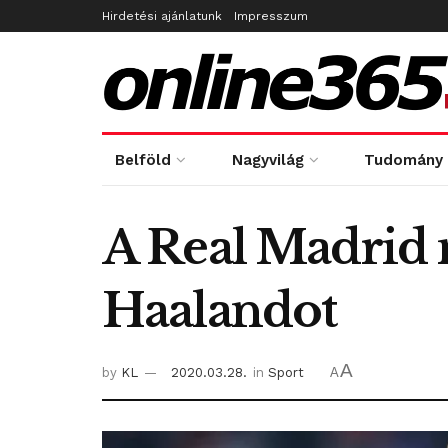
Hirdetési ajánlatunk
Impresszum
Belföld
Nagyvilág
Tudomány
A Real Madrid
Haalandot
A
by
KL
2020.03.28.
in
Sport
A