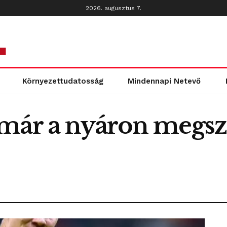
2026. augusztus 7.
Környezettudatosság
Mindennapi Netevő
 már a nyáron megs