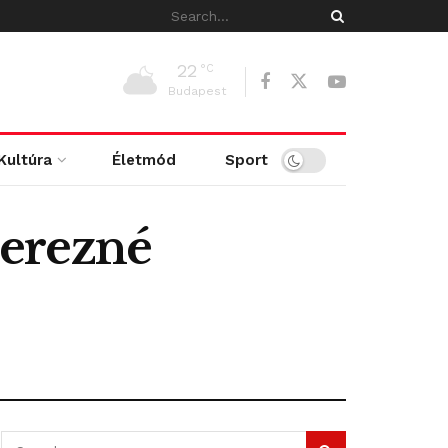
22
°C
Budapest
Kultúra
Életmód
Sport
zerezné