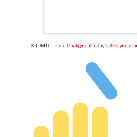
K.L./MTI – Fotó:
Goal@goal
Today’s
#PlayerInFo