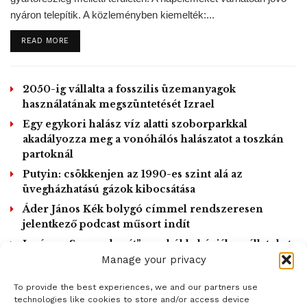
nyáron telepítik. A közleményben kiemelték:...
DETAILS
READ MORE
2050-ig vállalta a fosszilis üzemanyagok
használatának megszüntetését Izrael
Egy egykori halász víz alatti szoborparkkal
akadályozza meg a vonóhálós halászatot a toszkán
partoknál
Putyin: csökkenjen az 1990-es szint alá az
üvegházhatású gázok kibocsátása
Áder János Kék bolygó címmel rendszeresen
jelentkező podcast műsort indít
Japán – „Szarvasbarát” zacskókkal óvják az állatokat
a műanyagszeméttől
Manage your privacy
To provide the best experiences, we and our partners use
LOAD MORE
technologies like cookies to store and/or access device