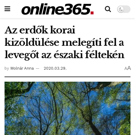
Az erdők korai
kizöldülése melegíti fel a
levegőt az északi féltekén
A
by
Molnár Anna
2020.03.29.
A