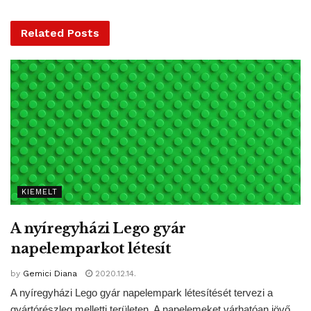
azonosították különösen erősen melegedő régiókként.
Related
Posts
A kutatók különböző környezeti tényezők – egyebek
között a vízpára – együttes hatásának számlájára írják az
erősödő melegedést.
MTI – Fotó / Pixabay
Tags:
erdő
kizöldülés
klímaváltozás
korai
levegőfelmelegedés
KIEMELT
A nyíregyházi Lego gyár
napelemparkot létesít
by
Gemici Diana
2020.12.14.
A nyíregyházi Lego gyár napelempark létesítését tervezi a
gyártórészleg melletti területen. A napelemeket várhatóan jövő