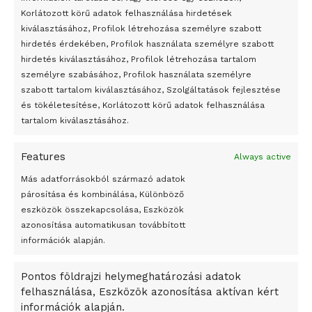
Korlátozott körű adatok felhasználása hirdetések
Átmenetileg szünetelnek az összecsapások Bahmutnál
kiválasztásához, Profilok létrehozása személyre szabott
hirdetés érdekében, Profilok használata személyre szabott
Egy vagyonért adták el Banksy művét miután elégették.
hirdetés kiválasztásához, Profilok létrehozása tartalom
Az 1950-ben elhunyt alkotók művei szabadon
személyre szabásához, Profilok használata személyre
felhasználhatóvá válnak
szabott tartalom kiválasztásához, Szolgáltatások fejlesztése
és tökéletesítése, Korlátozott körű adatok felhasználása
Megváltoztatják a montenegrói egyházügyi törvény
tartalom kiválasztásához.
A jövő évben Csehország hatalmas hiánnyal fog gazdálkodni
Features
Always active
Peking – A visegrádi országok zsidó kulturális örökségét
bemutató fotókiállítás nyílt
Más adatforrásokból származó adatok
párosítása és kombinálása, Különböző
Megveszi az osztrák Wienerberger az amerikai Meridian
eszközök összekapcsolása, Eszközök
Bricket
azonosítása automatikusan továbbított
A Startup Campus egyetemi programjainak legjobbjai az
információk alapján.
okosváros és zöld energetikai ötletek lettek
Pontos földrajzi helymeghatározási adatok
A Ringo Starr új albummal jelentkezik
felhasználása, Eszközök azonosítása aktívan kért
A Vajdasági Magyar Szövetség államtitkárait kinevezték
információk alapján.