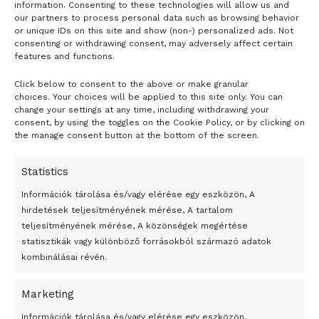
information. Consenting to these technologies will allow us and
our partners to process personal data such as browsing behavior
or unique IDs on this site and show (non-) personalized ads. Not
consenting or withdrawing consent, may adversely affect certain
features and functions.
Click below to consent to the above or make granular
- H I R D E T É S -
choices. Your choices will be applied to this site only. You can
change your settings at any time, including withdrawing your
consent, by using the toggles on the Cookie Policy, or by clicking on
the manage consent button at the bottom of the screen.
Statistics
Információk tárolása és/vagy elérése egy eszközön, A
hirdetések teljesítményének mérése, A tartalom
teljesítményének mérése, A közönségek megértése
statisztikák vagy különböző forrásokból származó adatok
kombinálásai révén.
Marketing
24 óra
Információk tárolása és/vagy elérése egy eszközön,