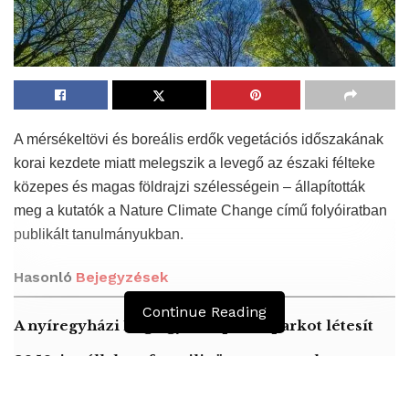
A mérsékeltövi és boreális erdők vegetációs időszakának
korai kezdete miatt melegszik a levegő az északi félteke
közepes és magas földrajzi szélességein – állapították
meg a kutatók a Nature Climate Change című folyóiratban
publikált tanulmányukban.
Hasonló
Bejegyzések
Continue Reading
A nyíregyházi Lego gyár napelemparkot létesít
2050-ig vállalta a fosszilis üzemanyagok
használatának megszüntetését Izrael