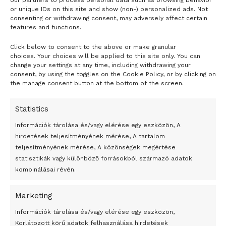
our partners to process personal data such as browsing behavior
sok láthatatlan esetet segít kissé vizualizálni”.
or unique IDs on this site and show (non-) personalized ads. Not
consenting or withdrawing consent, may adversely affect certain
Hozzátette: miközben egyre többet tudni arról, hogy a világ
features and functions.
mely vízi ökoszisztémáiban a legnagyobb a műanyag
koncentrációja, csak az ehhez hasonló munkák révén
Click below to consent to the above or make granular
- H I R D E T É S -
choices. Your choices will be applied to this site only. You can
derül ki, mely állatok számára jelent nagy veszélyt ezek
change your settings at any time, including withdrawing your
lenyelése.
consent, by using the toggles on the Cookie Policy, or by clicking on
the manage consent button at the bottom of the screen.
„E tanulmány révén elkezdhetjük megérteni, mennyi
műanyag kerül be a globális élelmiszerhálózatokba vagy
Statistics
az emberi táplálékba” – emelte ki Durance.
Információk tárolása és/vagy elérése egy eszközön, A
hirdetések teljesítményének mérése, A tartalom
teljesítményének mérése, A közönségek megértése
MTI – Fotó / msn.com és az economist.com
statisztikák vagy különböző forrásokból származó adatok
kombinálásai révén.
Tags:
állatok
gyomortartalom
lenyelt
méret
műanyag
vízgazdálkodás
Marketing
24 óra
Információk tárolása és/vagy elérése egy eszközön,
Korlátozott körű adatok felhasználása hirdetések