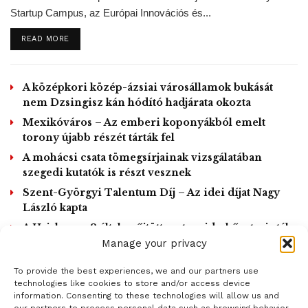
Startup Campus, az Európai Innovációs és...
DETAILS
READ MORE
A középkori közép-ázsiai városállamok bukását
nem Dzsingisz kán hódító hadjárata okozta
Mexikóváros – Az emberi koponyákból emelt
torony újabb részét tárták fel
„Még mindig nagyon keveset tudunk a legtöbb állatról arra
A mohácsi csata tömegsírjainak vizsgálatában
szegedi kutatók is részt vesznek
vonatkozóan, hogyan táplálkoznak, ezért nehéz kitalálni,
Szent-Györgyi Talentum Díj – Az idei díjat Nagy
mennyi műanyagot ehetnek meg” – fogalmazott Ifan Jams
László kapta
kutató.
A Hajabusza-2 által gyűjtött aszteroida-kőzetminták
A projektet vezető Isabelle Durance elmondta:
„tökéletes állapotban” érkeztek meg
Manage your privacy
„mindannyian láttunk már lesújtó, gyakran szívet tépő
képeket a műanyagszennyezés miatt szenvedő állatokról,
To provide the best experiences, we and our partners use
LOAD MORE
de az állatok és a műanyag közti interakciók nagyon
technologies like cookies to store and/or access device
information. Consenting to these technologies will allow us and
sokszor szemtanú nélkül maradnak. Ez a tanulmány ezt a