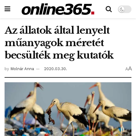
Az állatok által lenyelt
műanyagok méretét
becsülték meg kutatók
A
by
Molnár Anna
2020.03.30.
A