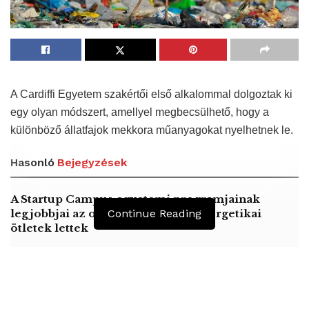
A Cardiffi Egyetem szakértői első alkalommal dolgoztak ki
egy olyan módszert, amellyel megbecsülhető, hogy a
különböző állatfajok mekkora műanyagokat nyelhetnek le.
Hasonló
Bejegyzések
A Startup Campus egyetemi programjainak
legjobbjai az okosváros és zöld energetikai
Continue Reading
ötletek lettek
A középkori közép-ázsiai városállamok bukását
nem Dzsingisz kán hódító hadjárata okozta
Mexikóváros – Az emberi koponyákból emelt