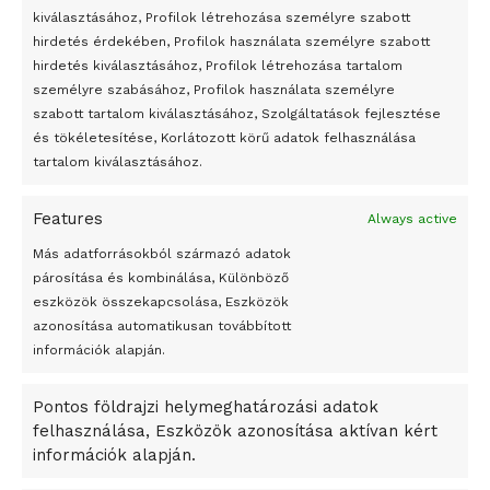
Átmenetileg szünetelnek az összecsapások Bahmutnál
kiválasztásához, Profilok létrehozása személyre szabott
hirdetés érdekében, Profilok használata személyre szabott
Egy vagyonért adták el Banksy művét miután elégették.
hirdetés kiválasztásához, Profilok létrehozása tartalom
Az 1950-ben elhunyt alkotók művei szabadon
személyre szabásához, Profilok használata személyre
felhasználhatóvá válnak
szabott tartalom kiválasztásához, Szolgáltatások fejlesztése
és tökéletesítése, Korlátozott körű adatok felhasználása
Megváltoztatják a montenegrói egyházügyi törvény
tartalom kiválasztásához.
A jövő évben Csehország hatalmas hiánnyal fog gazdálkodni
Features
Always active
Peking – A visegrádi országok zsidó kulturális örökségét
bemutató fotókiállítás nyílt
Más adatforrásokból származó adatok
párosítása és kombinálása, Különböző
Megveszi az osztrák Wienerberger az amerikai Meridian
eszközök összekapcsolása, Eszközök
Bricket
azonosítása automatikusan továbbított
A Startup Campus egyetemi programjainak legjobbjai az
információk alapján.
okosváros és zöld energetikai ötletek lettek
Pontos földrajzi helymeghatározási adatok
A Ringo Starr új albummal jelentkezik
felhasználása, Eszközök azonosítása aktívan kért
A Vajdasági Magyar Szövetség államtitkárait kinevezték
információk alapján.
A középkori közép-ázsiai városállamok bukását nem