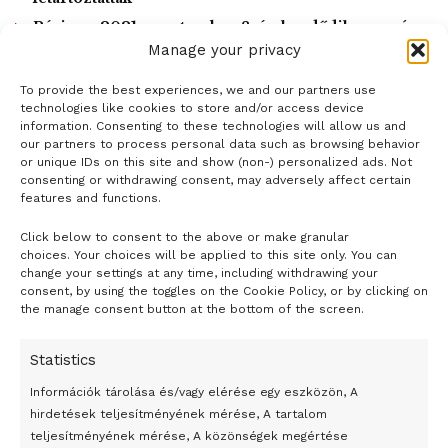
Párizs – 2021. szeptember 8-án kezdődik a per és
2022 március végéig tart
Manage your privacy
To provide the best experiences, we and our partners use
LOAD MORE
technologies like cookies to store and/or access device
information. Consenting to these technologies will allow us and
our partners to process personal data such as browsing behavior
or unique IDs on this site and show (non-) personalized ads. Not
consenting or withdrawing consent, may adversely affect certain
features and functions.
Click below to consent to the above or make granular
- H I R D E T É S -
choices. Your choices will be applied to this site only. You can
change your settings at any time, including withdrawing your
consent, by using the toggles on the Cookie Policy, or by clicking on
the manage consent button at the bottom of the screen.
Statistics
Információk tárolása és/vagy elérése egy eszközön, A
hirdetések teljesítményének mérése, A tartalom
teljesítményének mérése, A közönségek megértése