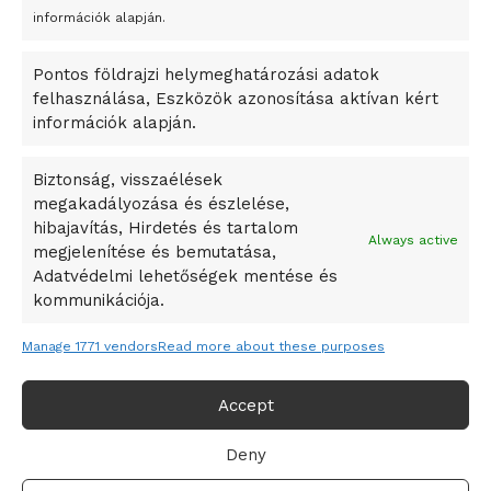
A Startup Campus egyetemi programjainak legjobbjai az
információk alapján.
okosváros és zöld energetikai ötletek lettek
Pontos földrajzi helymeghatározási adatok
A Ringo Starr új albummal jelentkezik
felhasználása, Eszközök azonosítása aktívan kért
A Vajdasági Magyar Szövetség államtitkárait kinevezték
információk alapján.
A középkori közép-ázsiai városállamok bukását nem
Dzsingisz kán hódító hadjárata okozta
Biztonság, visszaélések
megakadályozása és észlelése,
Kuramagomedov ötödik, Muszukajev elődöntős – Birkózó
hibajavítás, Hirdetés és tartalom
világkupa
Always active
megjelenítése és bemutatása,
Adatvédelmi lehetőségek mentése és
kommunikációja.
Manage 1771 vendors
Read more about these purposes
Accept
Deny
Adatvédelmi irányelvek
Felhasználási feltételek