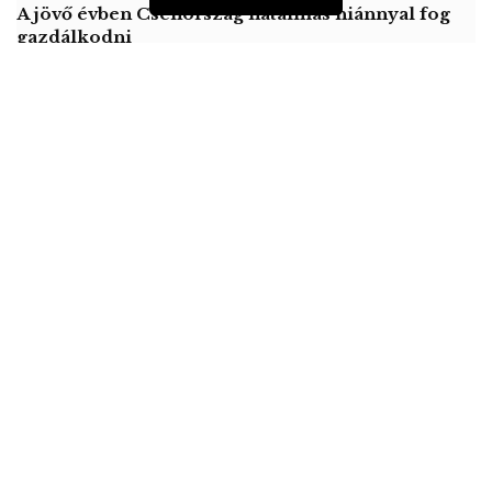
A jövő évben Csehország hatalmas hiánnyal fog
gazdálkodni
Orosz kormányintézkedések – Alapvető
élelmiszerek árak
„A Clarence House – a walesi herceg londoni
rezidenciája – ma, miután konzultált kezelőorvosával,
megerősítette, hogy a walesi herceg kikerült a karanténból”
– mondta a szóvivő.
Károlyról március 25-én derült ki, hogy elkapta a vírust,
de a hivatalos tájékoztatás már akkor is arról szólt, hog
enyhe tünetei vannak. Akkor Károly feleségét, Kamilla
cornwalli hercegnőt is megvizsgálták, de az ő koronavírus-
tesztje negatív lett.