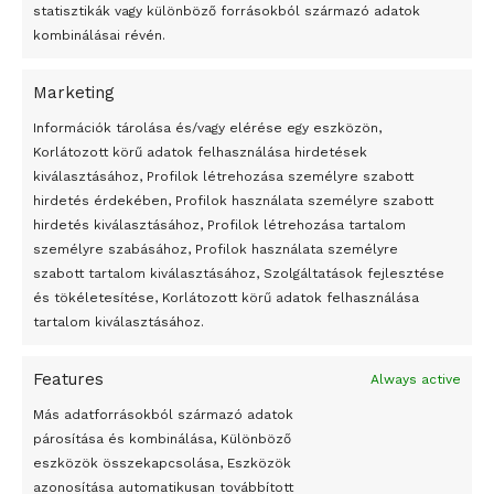
statisztikák vagy különböző forrásokból származó adatok
kombinálásai révén.
Marketing
24 óra
Információk tárolása és/vagy elérése egy eszközön,
Korlátozott körű adatok felhasználása hirdetések
Átmenetileg szünetelnek az összecsapások Bahmutnál
kiválasztásához, Profilok létrehozása személyre szabott
hirdetés érdekében, Profilok használata személyre szabott
Egy vagyonért adták el Banksy művét miután elégették.
hirdetés kiválasztásához, Profilok létrehozása tartalom
Az 1950-ben elhunyt alkotók művei szabadon
személyre szabásához, Profilok használata személyre
felhasználhatóvá válnak
szabott tartalom kiválasztásához, Szolgáltatások fejlesztése
és tökéletesítése, Korlátozott körű adatok felhasználása
Megváltoztatják a montenegrói egyházügyi törvény
tartalom kiválasztásához.
A jövő évben Csehország hatalmas hiánnyal fog gazdálkodni
Features
Always active
Peking – A visegrádi országok zsidó kulturális örökségét
bemutató fotókiállítás nyílt
Más adatforrásokból származó adatok
párosítása és kombinálása, Különböző
Megveszi az osztrák Wienerberger az amerikai Meridian
eszközök összekapcsolása, Eszközök
Bricket
azonosítása automatikusan továbbított