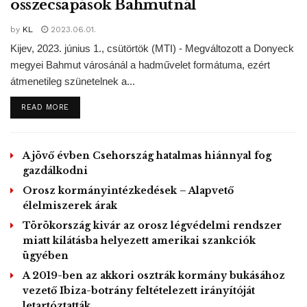
összecsapások Bahmutnál
koronavírussal diagnosztizált 71 éves
Károlyherceg
jól
van, kikerült a karanténból.
by
KL
2023.06.01.
Kijev, 2023. június 1., csütörtök (MTI) - Megváltozott a Donyeck
Tags:
Egyesült Királyság
járvány
Károly herceg
megyei Bahmut városánál a hadművelet formátuma, ezért
átmenetileg szünetelnek a...
DETAILS
READ MORE
A jövő évben Csehország hatalmas hiánnyal fog
gazdálkodni
Orosz kormányintézkedések – Alapvető
élelmiszerek árak
Törökország kivár az orosz légvédelmi rendszer
miatt kilátásba helyezett amerikai szankciók
ügyében
A 2019-ben az akkori osztrák kormány bukásához
vezető Ibiza-botrány feltételezett irányítóját
letartóztatták