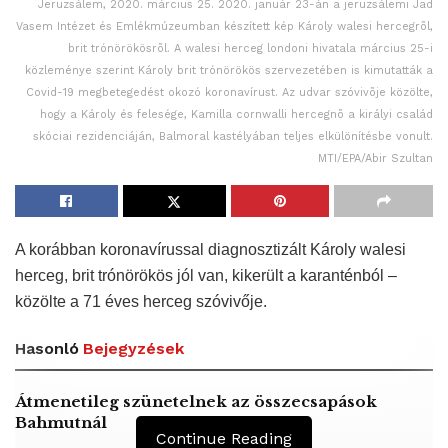
Jeruzsálem, 2020. március 25. 2020. január 23-án a jeruzsálemi Jad
Vasem Intézet és Emlékmúzeumban készített kép Károly walesi hercegrõl,
brit trónörökösrõl. A walesi herceg londoni hivatala március 25-i
közleménye szerint Károly brit trónörökös szervezetében is kimutatták a
Covid-19 megbetegedést okozó koronavírust. Az udvar szóvivõje közölte,
hogy a Károly és felesége, Kamilla cornwalli hercegnõ a királyi család
skóciai rezidenciáján, Balmoral kastélyában teljes elkülönítésbe vonult.
MTI/EPA/Abir Szultan
A korábban koronavírussal diagnosztizált Károly walesi
herceg, brit trónörökös jól van, kikerült a karanténból –
közölte a 71 éves herceg szóvivője.
Hasonló
Bejegyzések
Átmenetileg szünetelnek az összecsapások
Bahmutnál
Continue Reading