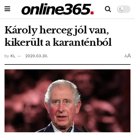
Károly herceg jól van,
kikerült a karanténból
A
by
KL
2020.03.30.
A