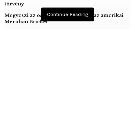
törvény
Continue Reading
Megveszi az osztrák Wienerberger az amerikai
Meridian Bricket
Egy nap alatt 563-mal emelkedett a brit halálos
áldozatok száma
A legfrissebb adatok szerint egy nap alatt 563-mal
emelkedett az új típusú koronavírus okozta betegség nagy-
britanniai halálos áldozatainak száma. Az állami
egészségügyi szolgálat (NHS) szerda délutáni
tájékoztatása szerint eddig 2352-en haltak meg Nagy-
Britanniában a SARS-CoV-2 nevű vírus okozta Covid-19
megbetegedésben. A szerdán bejelentett 563 haláleset az