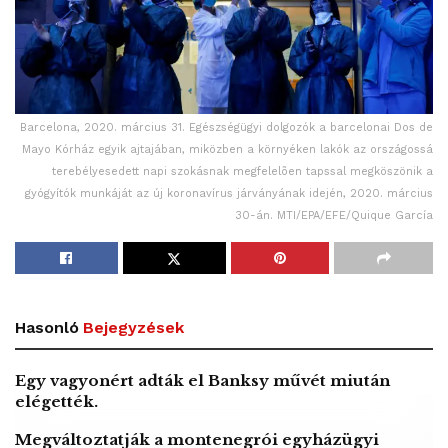
Barcelona, 2020. március 31. Egészségügyi dolgozók a barcelonai Dos de
Mayo Kórház egyik ajtajában, miközben a környéken lakók az országossá
terebélyesedett napi szokásnak megfelelõen tapssal megköszönik a
gyógyítók munkáját az új koronavírus járványának idején, 2020. március
30-án. MTI/EPA/EFE/Quique García
Hasonló
Bejegyzések
Egy vagyonért adták el Banksy művét miután
elégették.
Megváltoztatják a montenegrói egyházügyi