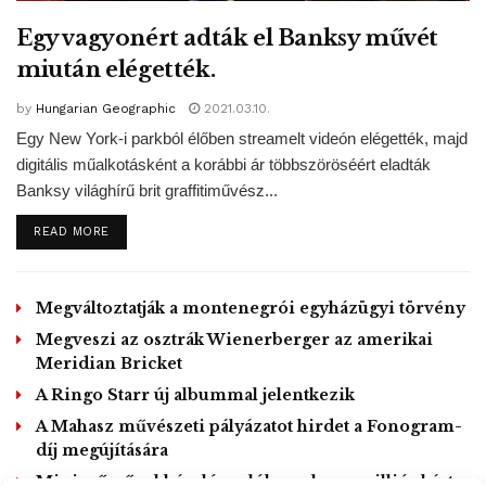
felépült és egyhetes karanténidőszaka véget ért -, valamint
Boris Johnson miniszterelnök, Matt Hancock egészségügyi
Egy vagyonért adták el Banksy művét
miniszter, Chris Whitty angliai tisztifőorvos, a brit kormány
miután elégették.
egészségügyi főtanácsadója és David Frost, az Egyesült
by
Hungarian Geographic
2021.03.10.
Királyság és az Európai Unió jövőbeni kétoldalú
Egy New York-i parkból élőben streamelt videón elégették, majd
kapcsolatrendszeréről szóló tárgyalások brit
digitális műalkotásként a korábbi ár többszöröséért eladták
küldöttségvezetője.
Banksy világhírű brit graffitiművész...
Michel Barnier, az Európai Bizottság főtárgyalója, Frost
közvetlen tárgyalópartnere a múlt hónap végén
DETAILS
READ MORE
bejelentette, hogy az ő koronavírustesztje is pozitív lett.
A közvetlen tárgyalások jelenleg szünetelnek, a felek
Megváltoztatják a montenegrói egyházügyi törvény
videokapcsolat segítségével tervezik a folytatást.
Megveszi az osztrák Wienerberger az amerikai
Gulyás Gergely: változatlanok maradnak a
Meridian Bricket
polgármesterek jogosítványai veszélyhelyzetben
A Ringo Starr új albummal jelentkezik
A Mahasz művészeti pályázatot hirdet a Fonogram-
Továbbra is az eddigiek szerint lesznek gyakorolhatók a
díj megújítására
polgármesterek jogosítványai veszélyhelyzetben, a
Minierőművel házaló csalók nyolcvanmilliós kárt