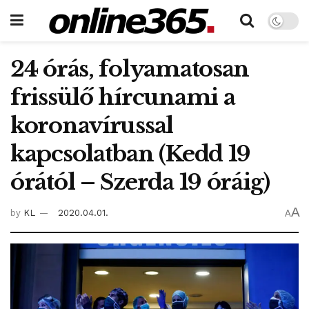
24 órás, folyamatosan
frissülő hírcunami a
koronavírussal
kapcsolatban (Kedd 19
órától – Szerda 19 óráig)
A
by
KL
2020.04.01.
A