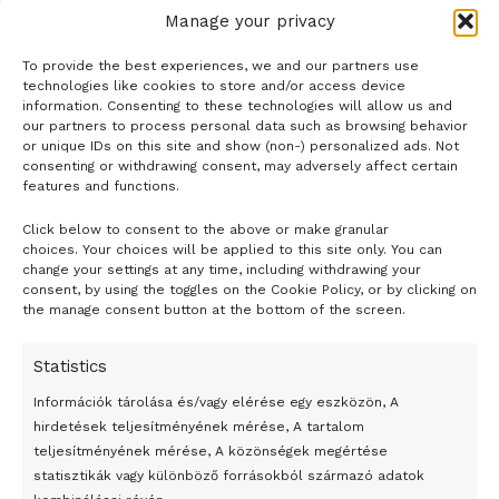
kormány eltekint az erre vonatkozó módosítási szándékától
okoztak
Manage your privacy
– nyilatkozta Gulyás Gergely. A Miniszterelnökséget
vezető miniszter azt közölte: az elmúlt hetekben éppen az
To provide the best experiences, we and our partners use
LOAD MORE
technologies like cookies to store and/or access device
ellenzék részéről érték kritikák azt a gyakorlatot, amely a
information. Consenting to these technologies will allow us and
polgármestereket jogosítja fel arra, hogy
our partners to process personal data such as browsing behavior
veszélyhelyzetben a védekezés érdekében a képviselő-
or unique IDs on this site and show (non-) personalized ads. Not
consenting or withdrawing consent, may adversely affect certain
testület jogaival éljenek.
features and functions.
A kedden benyújtott törvényjavaslat ezt a helyzetet
Click below to consent to the above or make granular
kívánta orvosolni – mondta.
- H I R D E T É S -
choices. Your choices will be applied to this site only. You can
„Mivel azonban a szabályozás módosításának
change your settings at any time, including withdrawing your
szándékával a szabályozás eddigi kritikusai ma már
consent, by using the toggles on the Cookie Policy, or by clicking on
the manage consent button at the bottom of the screen.
láthatóan nem értenek egyet, és a kormány a
veszélyhelyzetben a lehető legszélesebb körű, pártpolitikai
Statistics
határokra tekintet nélküli összefogásra törekszik, ezért
Információk tárolása és/vagy elérése egy eszközön, A
eltekint ettől a módosítástól, és a polgármesterek
hirdetések teljesítményének mérése, A tartalom
jogosítványai a veszélyhelyzetben továbbra is az eddigiek
teljesítményének mérése, A közönségek megértése
szerint gyakorolhatóak” – közölte Gulyás Gergely.
statisztikák vagy különböző forrásokból származó adatok
A katasztrófavédelemről szóló törvény szerint