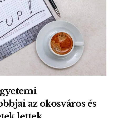
egyetemi
bbjai az okosváros és
tek lettek