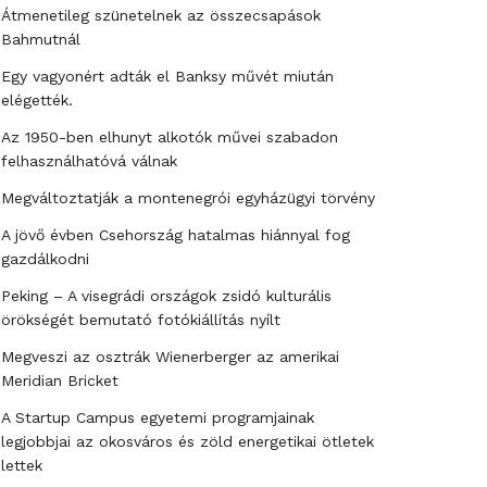
Átmenetileg szünetelnek az összecsapások
Bahmutnál
Egy vagyonért adták el Banksy művét miután
elégették.
Az 1950-ben elhunyt alkotók művei szabadon
felhasználhatóvá válnak
Megváltoztatják a montenegrói egyházügyi törvény
A jövő évben Csehország hatalmas hiánnyal fog
gazdálkodni
Peking – A visegrádi országok zsidó kulturális
örökségét bemutató fotókiállítás nyílt
Megveszi az osztrák Wienerberger az amerikai
Meridian Bricket
A Startup Campus egyetemi programjainak
legjobbjai az okosváros és zöld energetikai ötletek
lettek