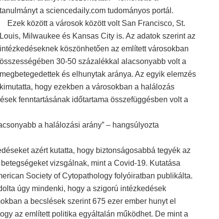
tanulmányt a sciencedaily.com tudományos portál.
Ezek között a városok között volt San Francisco, St.
Louis, Milwaukee és Kansas City is. Az adatok szerint az
intézkedéseknek köszönhetően az említett városokban
összességében 30-50 százalékkal alacsonyabb volt a
megbetegedettek és elhunytak aránya. Az egyik elemzés
kimutatta, hogy ezekben a városokban a halálozás
edések fenntartásának időtartama összefüggésben volt a
lacsonyabb a halálozási arány” – hangsúlyozta
éseket azért kutatta, hogy biztonságosabbá tegyék az
őző betegségeket vizsgálnak, mint a Covid-19. Kutatása
rican Society of Cytopathology folyóiratban publikálta.
ta úgy mindenki, hogy a szigorú intézkedések
okban a becslések szerint 675 ezer ember hunyt el
gy az említett politika egyáltalán működhet. De mint a