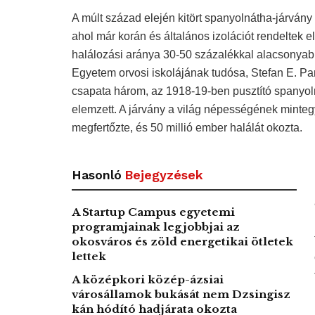
A múlt század elején kitört spanyolnátha-járvány
ahol már korán és általános izolációt rendeltek 
halálozási aránya 30-50 százalékkal alacsonyab
Egyetem orvosi iskolájának tudósa, Stefan E. P
csapata három, az 1918-19-ben pusztító spanyoln
elemzett. A járvány a világ népességének minte
megfertőzte, és 50 millió ember halálát okozta.
Hasonló
Bejegyzések
A Startup Campus egyetemi
programjainak legjobbjai az
okosváros és zöld energetikai ötletek
lettek
A középkori közép-ázsiai
városállamok bukását nem Dzsingisz
kán hódító hadjárata okozta