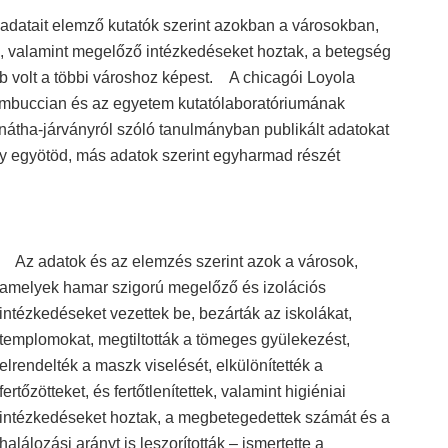
 adatait elemző kutatók szerint azokban a városokban,
el, valamint megelőző intézkedéseket hoztak, a betegség
b volt a többi városhoz képest. A chicagói Loyola
ambuccian és az egyetem kutatólaboratóriumának
átha-járványról szóló tanulmányban publikált adatokat
gy egyötöd, más adatok szerint egyharmad részét
Az adatok és az elemzés szerint azok a városok,
amelyek hamar szigorú megelőző és izolációs
intézkedéseket vezettek be, bezárták az iskolákat,
templomokat, megtiltották a tömeges gyülekezést,
elrendelték a maszk viselését, elkülönítették a
fertőzötteket, és fertőtlenítettek, valamint higiéniai
intézkedéseket hoztak, a megbetegedettek számát és a
halálozási arányt is leszorították – ismertette a