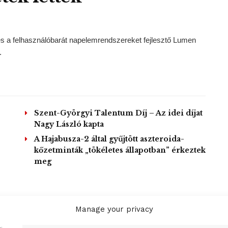
és a felhasználóbarát napelemrendszereket fejlesztő Lumen
.
Szent-Györgyi Talentum Díj – Az idei díjat
Nagy László kapta
A Hajabusza-2 által gyűjtött aszteroida-
kőzetminták „tökéletes állapotban” érkeztek
meg
Manage your privacy
OAD MORE