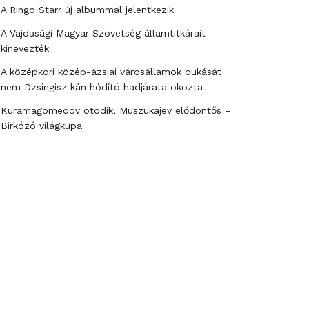
A Ringo Starr új albummal jelentkezik
A Vajdasági Magyar Szövetség államtitkárait
kinevezték
A középkori közép-ázsiai városállamok bukását
nem Dzsingisz kán hódító hadjárata okozta
Kuramagomedov ötödik, Muszukajev elődöntős –
Birkózó világkupa