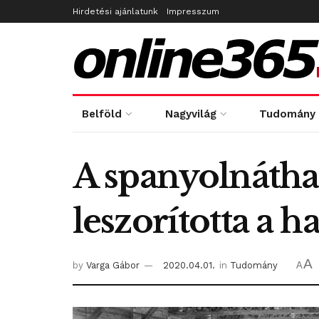
Hirdetési ajánlatunk
Impresszum
Belföld
Nagyvilág
Tudomány
A spanyolnátha 
leszorította a h
A
by
Varga Gábor
2020.04.01.
in
Tudomány
A