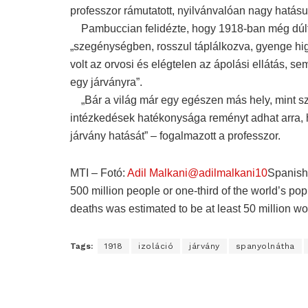
professzor rámutatott, nyilvánvalóan nagy hatásuk
Pambuccian felidézte, hogy 1918-ban még dúlt 
„szegénységben, rosszul táplálkozva, gyenge higi
volt az orvosi és elégtelen az ápolási ellátás, 
egy járványra”.
„Bár a világ már egy egészen más hely, mint szá
intézkedések hatékonysága reményt adhat arra, h
járvány hatását” – fogalmazott a professzor.
MTI – Fotó:
Adil Malkani@adilmalkani10
Spanish 
500 million people or one-third of the world’s po
deaths was estimated to be at least 50 million w
Tags:
1918
izoláció
járvány
spanyolnátha