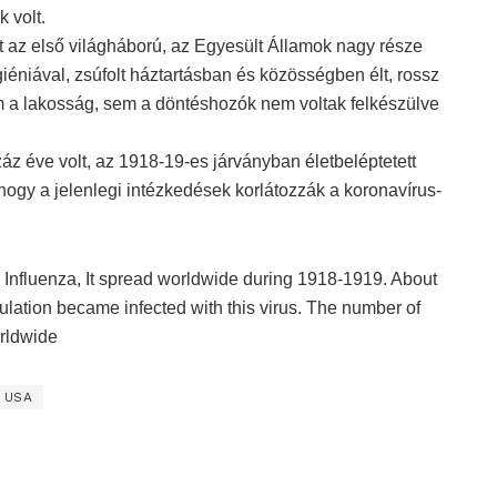
 volt.
az első világháború, az Egyesült Államok nagy része
éniával, zsúfolt háztartásban és közösségben élt, rossz
sem a lakosság, sem a döntéshozók nem voltak felkészülve
z éve volt, az 1918-19-es járványban életbeléptetett
ogy a jelenlegi intézkedések korlátozzák a koronavírus-
Influenza, It spread worldwide during 1918-1919. About
pulation became infected with this virus. The number of
orldwide
USA