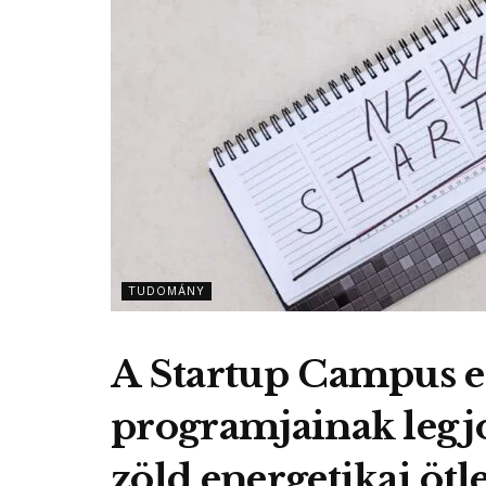
TUDOMÁNY
A Startup Campus 
programjainak legjo
zöld energetikai ötle