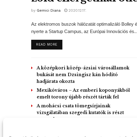
by
Gemici Diana
2020.12.17.
Az elektromos buszok hálózatát optimalizáló Bolley 
nyerte a Startup Campus, az Európai Innovációs és..
DETAILS
READ MORE
A középkori közép-ázsiai városállamok
bukását nem Dzsingisz kán hódító
hadjárata okozta
Mexikóváros – Az emberi koponyákból
emelt torony újabb részét tárták fel
A mohácsi csata tömegsírjainak
vizsgálatában szegedi kutatók is részt
vesznek
L