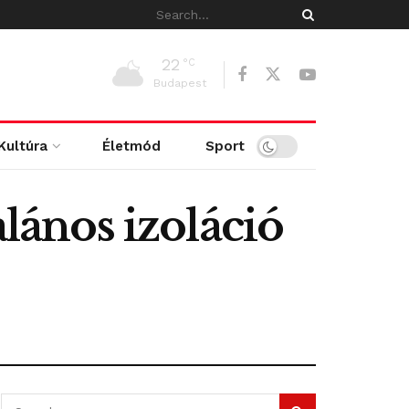
22
°C
Budapest
Kultúra
Életmód
Sport
alános izoláció