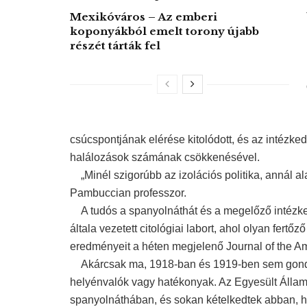
Mexikóváros – Az emberi
koponyákból emelt torony újabb
részét tárták fel
csúcspontjának elérése kitolódott, és az intézk
halálozások számának csökkenésével.
„Minél szigorúbb az izolációs politika, annál a
Pambuccian professzor.
A tudós a spanyolnáthát és a megelőző intézked
általa vezetett citológiai labort, ahol olyan fert
eredményeit a héten megjelenő Journal of the Ame
Akárcsak ma, 1918-ban és 1919-ben sem gondol
helyénvalók vagy hatékonyak. Az Egyesült Állam
spanyolnáthában, és sokan kételkedtek abban, ho