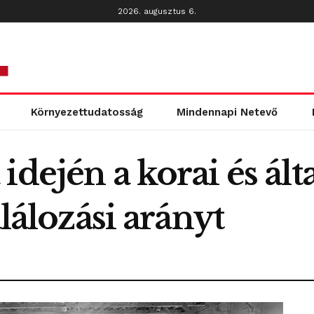
2026. augusztus 6.
Környezettudatosság
Mindennapi Netevő
idején a korai és ált
alálozási arányt