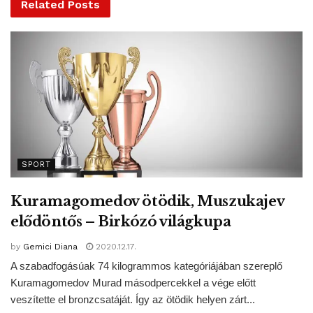
tudásukat.
Related
Posts
A Forma-1 mostani idénye március 15-én kezdődött
volna Ausztráliában, de azt a versenyt, majd további hetet
törölni, vagy halasztani kellett a világjárvány miatt. Jelen
állás szerint leghamarabb a június közepére tervezett
Kanadai Nagydíjon kezdődhet a szezon.
MTI – Image by
Peter Fischer
from
Pixabay
Tags:
Ausztrál Nagydíj
e-sport
Forma 1
Vb
SPORT
virtuális GP
Kuramagomedov ötödik, Muszukajev
elődöntős – Birkózó világkupa
by
Gemici Diana
2020.12.17.
A szabadfogásúak 74 kilogrammos kategóriájában szereplő
Kuramagomedov Murad másodpercekkel a vége előtt
veszítette el bronzcsatáját. Így az ötödik helyen zárt...