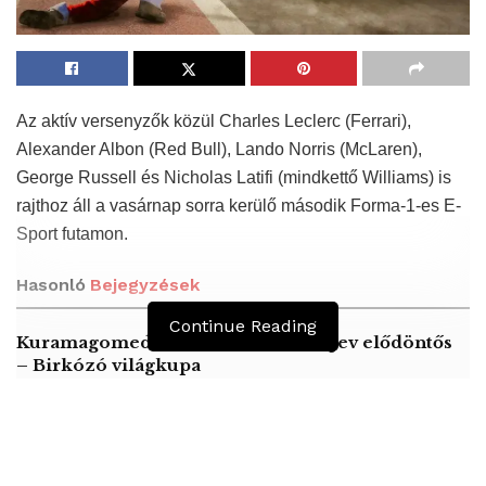
Az aktív versenyzők közül Charles Leclerc (Ferrari),
Alexander Albon (Red Bull), Lando Norris (McLaren),
George Russell és Nicholas Latifi (mindkettő Williams) is
rajthoz áll a vasárnap sorra kerülő második Forma-1-es E-
Sport futamon.
Hasonló
Bejegyzések
Continue Reading
Kuramagomedov ötödik, Muszukajev elődöntős
– Birkózó világkupa
Birkózó világkupa – Németh Zsanett kiesett
A kézilabdázó Császár Gábor svájcon belül vált
klubot