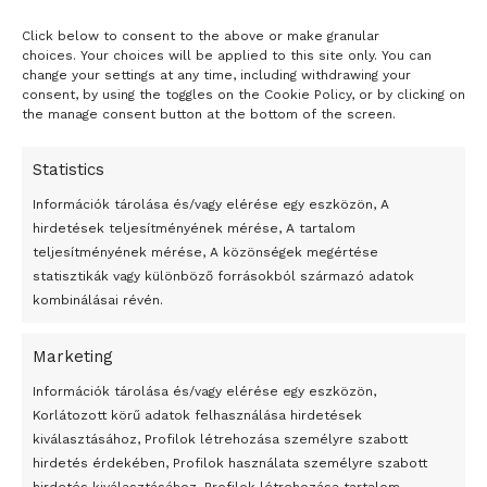
Click below to consent to the above or make granular
- H I R D E T É S -
choices. Your choices will be applied to this site only. You can
change your settings at any time, including withdrawing your
consent, by using the toggles on the Cookie Policy, or by clicking on
the manage consent button at the bottom of the screen.
Statistics
Információk tárolása és/vagy elérése egy eszközön, A
hirdetések teljesítményének mérése, A tartalom
teljesítményének mérése, A közönségek megértése
statisztikák vagy különböző forrásokból származó adatok
kombinálásai révén.
Marketing
24 óra
Információk tárolása és/vagy elérése egy eszközön,
Korlátozott körű adatok felhasználása hirdetések
Átmenetileg szünetelnek az összecsapások Bahmutnál
kiválasztásához, Profilok létrehozása személyre szabott
hirdetés érdekében, Profilok használata személyre szabott
Egy vagyonért adták el Banksy művét miután elégették.