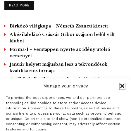
DETAILS
READ MORE
Birkózó világkupa – Németh Zsanett kiesett
A kézilabdázó Császár Gábor svájcon belül vált
klubot
Forma-1 – Verstappen nyerte az idény utolsó
versenyét
Január helyett májusban lesz a tekvondósok
kvalifikációs tornája
A női futball-válogatott szövetségi kapitánya
lemondott
Manage your privacy
To provide the best experiences, we and our partners use
LOAD MORE
technologies like cookies to store and/or access device
information. Consenting to these technologies will allow us and
our partners to process personal data such as browsing behavior
or unique IDs on this site and show (non-) personalized ads. Not
consenting or withdrawing consent, may adversely affect certain
features and functions.