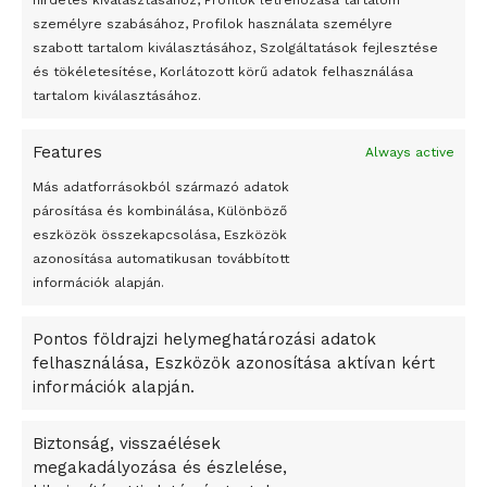
hirdetés kiválasztásához, Profilok létrehozása tartalom
Az 1950-ben elhunyt alkotók művei szabadon
személyre szabásához, Profilok használata személyre
felhasználhatóvá válnak
szabott tartalom kiválasztásához, Szolgáltatások fejlesztése
és tökéletesítése, Korlátozott körű adatok felhasználása
Megváltoztatják a montenegrói egyházügyi törvény
tartalom kiválasztásához.
A jövő évben Csehország hatalmas hiánnyal fog gazdálkodni
Features
Always active
Peking – A visegrádi országok zsidó kulturális örökségét
bemutató fotókiállítás nyílt
Más adatforrásokból származó adatok
párosítása és kombinálása, Különböző
Megveszi az osztrák Wienerberger az amerikai Meridian
eszközök összekapcsolása, Eszközök
Bricket
azonosítása automatikusan továbbított
A Startup Campus egyetemi programjainak legjobbjai az
információk alapján.
okosváros és zöld energetikai ötletek lettek
Pontos földrajzi helymeghatározási adatok
A Ringo Starr új albummal jelentkezik
felhasználása, Eszközök azonosítása aktívan kért
A Vajdasági Magyar Szövetség államtitkárait kinevezték
információk alapján.
A középkori közép-ázsiai városállamok bukását nem
Dzsingisz kán hódító hadjárata okozta
Biztonság, visszaélések
megakadályozása és észlelése,
Kuramagomedov ötödik, Muszukajev elődöntős – Birkózó