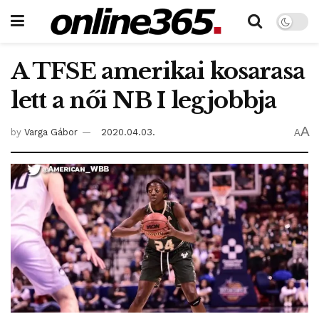
A TFSE amerikai kosarasa
lett a női NB I legjobbja
A
by
Varga Gábor
2020.04.03.
A