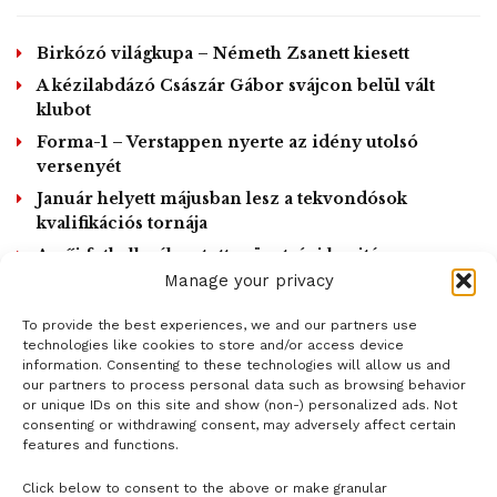
Birkózó világkupa – Németh Zsanett kiesett
A kézilabdázó Császár Gábor svájcon belül vált
klubot
Forma-1 – Verstappen nyerte az idény utolsó
versenyét
Január helyett májusban lesz a tekvondósok
kvalifikációs tornája
A női futball-válogatott szövetségi kapitánya
lemondott
Manage your privacy
To provide the best experiences, we and our partners use
LOAD MORE
technologies like cookies to store and/or access device
information. Consenting to these technologies will allow us and
our partners to process personal data such as browsing behavior
or unique IDs on this site and show (non-) personalized ads. Not
consenting or withdrawing consent, may adversely affect certain
features and functions.
Click below to consent to the above or make granular
- H I R D E T É S -