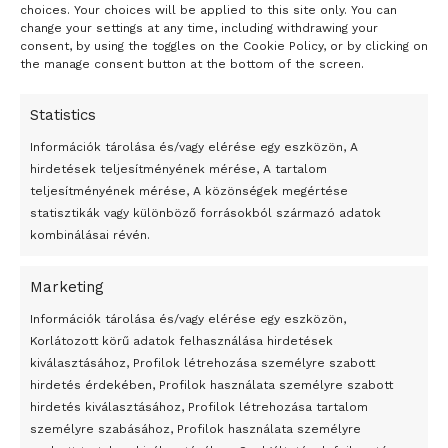
choices. Your choices will be applied to this site only. You can
change your settings at any time, including withdrawing your
consent, by using the toggles on the Cookie Policy, or by clicking on
the manage consent button at the bottom of the screen.
Statistics
Információk tárolása és/vagy elérése egy eszközön, A
hirdetések teljesítményének mérése, A tartalom
teljesítményének mérése, A közönségek megértése
statisztikák vagy különböző forrásokból származó adatok
kombinálásai révén.
Marketing
24 óra
Információk tárolása és/vagy elérése egy eszközön,
Korlátozott körű adatok felhasználása hirdetések
Átmenetileg szünetelnek az összecsapások Bahmutnál
kiválasztásához, Profilok létrehozása személyre szabott
hirdetés érdekében, Profilok használata személyre szabott
Egy vagyonért adták el Banksy művét miután elégették.
hirdetés kiválasztásához, Profilok létrehozása tartalom
Az 1950-ben elhunyt alkotók művei szabadon
személyre szabásához, Profilok használata személyre