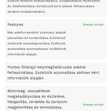
felhasználhatóvá válnak
szabott tartalom kiválasztásához, Szolgáltatások fejlesztése
és tökéletesítése, Korlátozott körű adatok felhasználása
Megváltoztatják a montenegrói egyházügyi törvény
tartalom kiválasztásához.
A jövő évben Csehország hatalmas hiánnyal fog gazdálkodni
Features
Always active
Peking – A visegrádi országok zsidó kulturális örökségét
bemutató fotókiállítás nyílt
Más adatforrásokból származó adatok
párosítása és kombinálása, Különböző
Megveszi az osztrák Wienerberger az amerikai Meridian
eszközök összekapcsolása, Eszközök
Bricket
azonosítása automatikusan továbbított
A Startup Campus egyetemi programjainak legjobbjai az
információk alapján.
okosváros és zöld energetikai ötletek lettek
Pontos földrajzi helymeghatározási adatok
A Ringo Starr új albummal jelentkezik
felhasználása, Eszközök azonosítása aktívan kért
A Vajdasági Magyar Szövetség államtitkárait kinevezték
információk alapján.
A középkori közép-ázsiai városállamok bukását nem
Dzsingisz kán hódító hadjárata okozta
Biztonság, visszaélések
megakadályozása és észlelése,
Kuramagomedov ötödik, Muszukajev elődöntős – Birkózó
hibajavítás, Hirdetés és tartalom
világkupa
Always active
megjelenítése és bemutatása,