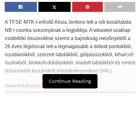
A TFSE-MTK-t erősítő Alisia Jenkins lett a női kosárlabda
NB I csonka szezonjának a legjobbja. A wbasket szaklap
csütörtöki összesítése szerint a bajnokság mezőnyéből a
26 éves légiósnak lett a legmagasabb a dobott pontokból,
lepattanókból, szerzett labdákból, gólpasszokból, kiharcolt
faultokból, blokkolt dobásokból, eladott labdákból és rontott
dobásokból kiszámított teljesítményindexe (VAL).
Continue Reading
Hasonló
Bejegyzések
Kuramagomedov ötödik, Muszukajev elődöntős
– Birkózó világkupa
Birkózó világkupa – Németh Zsanett kiesett
A kézilabdázó Császár Gábor svájcon belül vált
klubot