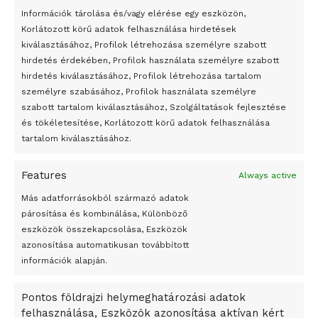
24 óra
Információk tárolása és/vagy elérése egy eszközön,
Korlátozott körű adatok felhasználása hirdetések
Átmenetileg szünetelnek az összecsapások Bahmutnál
kiválasztásához, Profilok létrehozása személyre szabott
hirdetés érdekében, Profilok használata személyre szabott
Egy vagyonért adták el Banksy művét miután elégették.
hirdetés kiválasztásához, Profilok létrehozása tartalom
Az 1950-ben elhunyt alkotók művei szabadon
személyre szabásához, Profilok használata személyre
felhasználhatóvá válnak
szabott tartalom kiválasztásához, Szolgáltatások fejlesztése
és tökéletesítése, Korlátozott körű adatok felhasználása
Megváltoztatják a montenegrói egyházügyi törvény
tartalom kiválasztásához.
A jövő évben Csehország hatalmas hiánnyal fog gazdálkodni
Features
Always active
Peking – A visegrádi országok zsidó kulturális örökségét
bemutató fotókiállítás nyílt
Más adatforrásokból származó adatok
párosítása és kombinálása, Különböző
Megveszi az osztrák Wienerberger az amerikai Meridian
eszközök összekapcsolása, Eszközök
Bricket
azonosítása automatikusan továbbított
A Startup Campus egyetemi programjainak legjobbjai az
információk alapján.
okosváros és zöld energetikai ötletek lettek
Pontos földrajzi helymeghatározási adatok
A Ringo Starr új albummal jelentkezik
felhasználása, Eszközök azonosítása aktívan kért