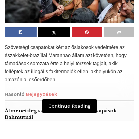
Szövetségi csapatokat kért az őslakosok védelmére az
északkelet-brazíliai Maranhao állam azt követően, hogy
támadások sorozata érte a helyi törzsek tagjait, akik
felléptek az illegális fakitermelők ellen lakhelyükön az
amazóniai esőerdőben.
Hasonló
Bejegyzések
Continue Reading
Átmenetileg szünetelnek az összecsapások
Bahmutnál
A jövő évben Csehország hatalmas hiánnyal fog
gazdálkodni