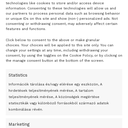
LOAD MORE
adtak át nekik Sao Pauloban 2020. március 10-én. A
technologies like cookies to store and/or access device
information. Consenting to these technologies will allow us and
tiltakozó őslakosok később elhagyták a magántulajdonban
our partners to process personal data such as browsing behavior
lévő területet, ahol azért tartózkodtak, hogy megvédjék a
or unique IDs on this site and show (non-) personalized ads. Not
consenting or withdrawing consent, may adversely affect certain
régióban található erdőket az építkezési vállalatoktól. –
features and functions.
EPA/EFE/Sebastiao Moreira
Click below to consent to the above or make granular
- H I R D E T É S -
Tags:
Brazília
bűnözés
Maranhao
Nemzeti Gárda
choices. Your choices will be applied to this site only. You can
change your settings at any time, including withdrawing your
őslakosok
consent, by using the toggles on the Cookie Policy, or by clicking on
the manage consent button at the bottom of the screen.
Statistics
Információk tárolása és/vagy elérése egy eszközön, A
hirdetések teljesítményének mérése, A tartalom
teljesítményének mérése, A közönségek megértése
statisztikák vagy különböző forrásokból származó adatok
kombinálásai révén.
Marketing