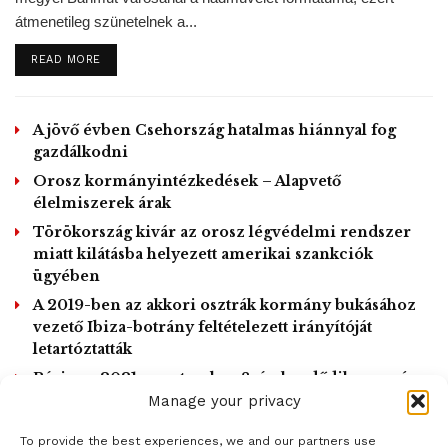
átmenetileg szünetelnek a...
Em defesa a quase 800 famílias
e comunidades tradicionais, o
DETAILS
READ MORE
#GovernoDoMaranhão
decidiu
intervir e pediu, junto ao
Governo Federal, a anulação do
A jövő évben Csehország hatalmas hiánnyal fog
remanejamento das pessoas
gazdálkodni
Click to accept marketing cookies and
que vivem próximas ao Centro
Orosz kormányintézkedések – Alapvető
enable this content
de Lançamento de Alcântara.
élelmiszerek árak
https://t.co/eA6kGUOkOF
Törökország kivár az orosz légvédelmi rendszer
#GovernoDeTodosNós
miatt kilátásba helyezett amerikai szankciók
pic.twitter.com/pIiklL40x1
ügyében
— Governo do Maranhão
A 2019-ben az akkori osztrák kormány bukásához
(@GovernoMA)
April 4, 2020
vezető Ibiza-botrány feltételezett irányítóját
letartóztatták
KL/MTI – Kiemelt képen: A Guarani Mbya nevű őslakos
Párizs – 2021. szeptember 8-án kezdődik a per és
2022 március végéig tart
Manage your privacy
népcsoport tagjai tiltakoznak a kilakoltatásukról szóló
bírósági végzés ellen, amit a katonai rendőrség tagjai
To provide the best experiences, we and our partners use