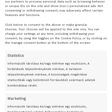
Hailie Jade ugyanúgy, mint édesapja, Eminem ( született
our partners to process personal data such as browsing behavior
or unique IDs on this site and show (non-) personalized ads. Not
Marshall Bruce Mathers III, 47 ) nem szívesen beszél
consenting or withdrawing consent, may adversely affect certain
kapcsolatukról a sajtónak, de nemrégiben Eminem Mike
features and functions.
Tyson podcastjában elmondta, hogy nagyon büszke a
Click below to consent to the above or make granular
- H I R D E T É S -
lányára és nagyon jó viszony van köztük. Eminem ez egyik
choices. Your choices will be applied to this site only. You can
legvisszahúzódóbb Rap világsztár és sem
change your settings at any time, including withdrawing your
consent, by using the toggles on the Cookie Policy, or by clicking on
párkapcsolatairól sem gyermekeiről nem szívessen beszél
the manage consent button at the bottom of the screen.
a nagyvilágnak.
Statistics
Molnár Anna / Fotó Wenn és Hailie Jade Instagram oldala
Információk tárolása és/vagy elérése egy eszközön, A
Tags:
arcmaszk
Eminem
Hailie Jade Scott
lánya
hirdetések teljesítményének mérése, A tartalom
teljesítményének mérése, A közönségek megértése
statisztikák vagy különböző forrásokból származó adatok
kombinálásai révén.
Marketing
24 óra
Információk tárolása és/vagy elérése egy eszközön,