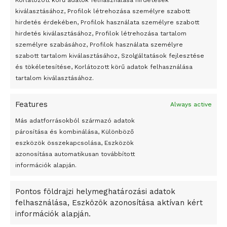
Korlátozott körű adatok felhasználása hirdetések
Átmenetileg szünetelnek az összecsapások Bahmutnál
kiválasztásához, Profilok létrehozása személyre szabott
hirdetés érdekében, Profilok használata személyre szabott
Egy vagyonért adták el Banksy művét miután elégették.
hirdetés kiválasztásához, Profilok létrehozása tartalom
Az 1950-ben elhunyt alkotók művei szabadon
személyre szabásához, Profilok használata személyre
felhasználhatóvá válnak
szabott tartalom kiválasztásához, Szolgáltatások fejlesztése
és tökéletesítése, Korlátozott körű adatok felhasználása
Megváltoztatják a montenegrói egyházügyi törvény
tartalom kiválasztásához.
A jövő évben Csehország hatalmas hiánnyal fog gazdálkodni
Features
Always active
Peking – A visegrádi országok zsidó kulturális örökségét
bemutató fotókiállítás nyílt
Más adatforrásokból származó adatok
párosítása és kombinálása, Különböző
Megveszi az osztrák Wienerberger az amerikai Meridian
eszközök összekapcsolása, Eszközök
Bricket
azonosítása automatikusan továbbított
A Startup Campus egyetemi programjainak legjobbjai az
információk alapján.
okosváros és zöld energetikai ötletek lettek
Pontos földrajzi helymeghatározási adatok
A Ringo Starr új albummal jelentkezik
felhasználása, Eszközök azonosítása aktívan kért
A Vajdasági Magyar Szövetség államtitkárait kinevezték
információk alapján.
A középkori közép-ázsiai városállamok bukását nem