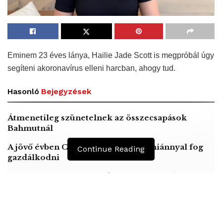
Eminem 23 éves lánya, Hailie Jade Scott is megpróbál úgy
segíteni akoronavírus elleni harcban, ahogy tud.
Hasonló
Bejegyzések
Átmenetileg szünetelnek az összecsapások
Bahmutnál
A jövő évben Csehország hatalmas hiánnyal fog
Continue Reading
gazdálkodni
Orosz kormányintézkedések – Alapvető
élelmiszerek árak