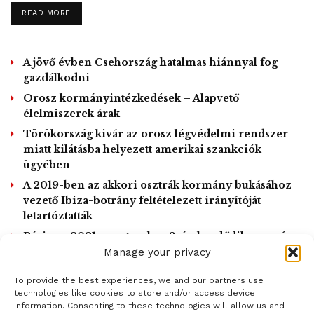
karanténban.
DETAILS
READ MORE
A jövő évben Csehország hatalmas hiánnyal fog
gazdálkodni
Orosz kormányintézkedések – Alapvető
élelmiszerek árak
Törökország kivár az orosz légvédelmi rendszer
miatt kilátásba helyezett amerikai szankciók
ügyében
A 2019-ben az akkori osztrák kormány bukásához
vezető Ibiza-botrány feltételezett irányítóját
letartóztatták
Párizs – 2021. szeptember 8-án kezdődik a per és
2022 március végéig tart
Manage your privacy
Eminem a lányának köszöni karrierjét, mint a legnagyobb inspiráció
To provide the best experiences, we and our partners use
LOAD MORE
technologies like cookies to store and/or access device
information. Consenting to these technologies will allow us and