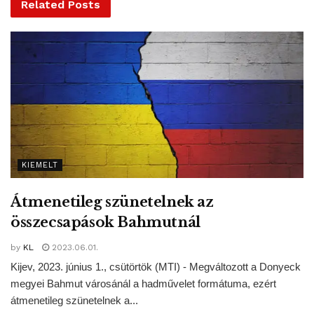
Related
Posts
KIEMELT
Hailie Jade büszként mutatja meg a világnak, mint tanult meg
Eminem lánya komolyan veszi a felhívást, hogy mindenki
Átmenetileg szünetelnek az
maradjon otthon, hiszen erre szólította fel 2 millió követőjét
összecsapások Bahmutnál
még márciusban. Hisz mindt mondta, „minnél hamarabb
tartja be mindenki a megszorító szabályokat és marad
by
KL
2023.06.01.
otthon, annál hamarabb leszünk túl rajta”. Hailie Jade
Kijev, 2023. június 1., csütörtök (MTI) - Megváltozott a Donyeck
rendszeresen beszámol követőinek, mint a legtöbb
megyei Bahmut városánál a hadművelet formátuma, ezért
átmenetileg szünetelnek a...
híresség és influencer, hogy hogyan tölti napjait a