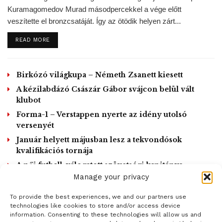
Kuramagomedov Murad másodpercekkel a vége előtt
Továbbá kötelező a 2 méteres szociális távolság
veszítette el bronzcsatáját. Így az ötödik helyen zárt...
megtartása az idegenek között. A szabályok
megszegéséért a rendőrség £60.00-t, körülbelül 24 000 Ft (
DETAILS
READ MORE
– ha 2 héten belül fizetik ki a büntetést, akkor annak a fele
fiztendő csak) büntetést szabhat ki. Az nyilvánvaló, hogy
Birkózó világkupa – Németh Zsanett kiesett
ekkora pénzbeli büntetés nem visszatartó egyetlen
élvonalhoz tartozó focistának sem. Azonban ennél
A kézilabdázó Császár Gábor svájcon belül vált
klubot
nagyobb büntetést kapott Maurinhio és csapata azzal,
Forma-1 – Verstappen nyerte az idény utolsó
hogy felvétel készült az illegális edzésről és ezzel
versenyét
nemkívánatosan, de minden angliai újság címlapjára
Január helyett májusban lesz a tekvondósok
felkerültek.
kvalifikációs tornája
Az angol propaganda arra kéri a szigetország lakóit, hogy
A női futball-válogatott szövetségi kapitánya
‘mindenki maradjon otthon, mert ezzel életeket
lemondott
Manage your privacy
menthetnek’. Jose Mourinho óriási szégyenében kénytelen
To provide the best experiences, we and our partners use
volt videóban be jelentkezni. Bejelentkezésében arra
LOAD MORE
technologies like cookies to store and/or access device
szólított fel mindenkit, hogy maradjon otthon, és tartsa be a
information. Consenting to these technologies will allow us and