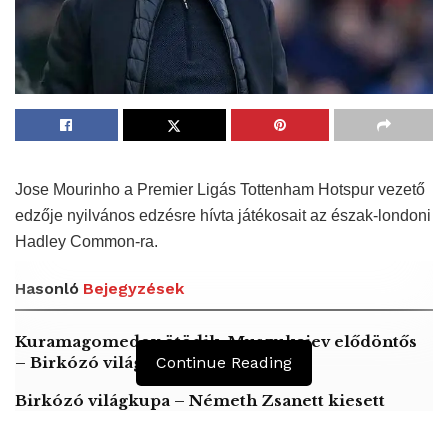
Jose Mourinho a Premier Ligás Tottenham Hotspur vezető
edzője nyilvános edzésre hívta játékosait az észak-londoni
Hadley Common-ra.
Hasonló
Bejegyzések
Kuramagomedov ötödik, Muszukajev elődöntős
– Birkózó világkupa
Continue Reading
Birkózó világkupa – Németh Zsanett kiesett
A kézilabdázó Császár Gábor svájcon belül vált