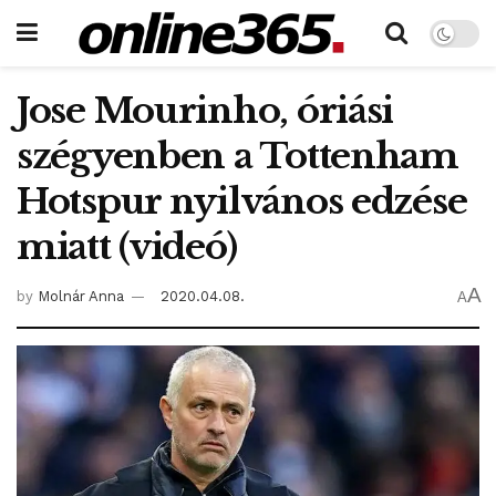
Jose Mourinho, óriási
szégyenben a Tottenham
Hotspur nyilvános edzése
miatt (videó)
A
by
Molnár Anna
2020.04.08.
A