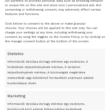
our partners to process personal data such as browsing behavior
korlátozó szabályokat.
or unique IDs on this site and show (non-) personalized ads. Not
consenting or withdrawing consent, may adversely affect certain
features and functions.
Click below to consent to the above or make granular
- H I R D E T É S -
choices. Your choices will be applied to this site only. You can
change your settings at any time, including withdrawing your
consent, by using the toggles on the Cookie Policy, or by clicking on
the manage consent button at the bottom of the screen.
Statistics
Információk tárolása és/vagy elérése egy eszközön, A
hirdetések teljesítményének mérése, A tartalom
teljesítményének mérése, A közönségek megértése
statisztikák vagy különböző forrásokból származó adatok
kombinálásai révén.
Jose Mourinho a parkban
Marketing
24 óra
Információk tárolása és/vagy elérése egy eszközön,
Korlátozott körű adatok felhasználása hirdetések