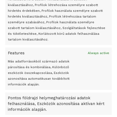
Átmenetileg szünetelnek az összecsapások Bahmutnál
kiválasztásához, Profilok létrehozása személyre szabott
hirdetés érdekében, Profilok használata személyre szabott
Egy vagyonért adták el Banksy művét miután elégették.
hirdetés kiválasztásához, Profilok létrehozása tartalom
Az 1950-ben elhunyt alkotók művei szabadon
személyre szabásához, Profilok használata személyre
felhasználhatóvá válnak
szabott tartalom kiválasztásához, Szolgáltatások fejlesztése
és tökéletesítése, Korlátozott körű adatok felhasználása
Megváltoztatják a montenegrói egyházügyi törvény
tartalom kiválasztásához.
A jövő évben Csehország hatalmas hiánnyal fog gazdálkodni
Features
Always active
Peking – A visegrádi országok zsidó kulturális örökségét
Mourinho a játékosokkal kőzéppen Tanguy Ndombele
bemutató fotókiállítás nyílt
Más adatforrásokból származó adatok
A Tottenham Hotspur vezetői elítélték Jose Mourinho
párosítása és kombinálása, Különböző
Megveszi az osztrák Wienerberger az amerikai Meridian
eszközök összekapcsolása, Eszközök
cselekedetét és figyelmeztették a csapattagokat, hogy
Bricket
azonosítása automatikusan továbbított
tartsák be a kormányrendeleteket és mindenki otthon
A Startup Campus egyetemi programjainak legjobbjai az
információk alapján.
edzen a személyreszóló edzési programja alapján. A
okosváros és zöld energetikai ötletek lettek
Mourinhot rendőrség is figyelmeztette.
Pontos földrajzi helymeghatározási adatok
A Ringo Starr új albummal jelentkezik
felhasználása, Eszközök azonosítása aktívan kért
Molnár Anna / Fotó – Jose Mourinho Twitter fiókja, Videó /
A Vajdasági Magyar Szövetség államtitkárait kinevezték
információk alapján.
Mikalisyid Twitter fiókja
A középkori közép-ázsiai városállamok bukását nem