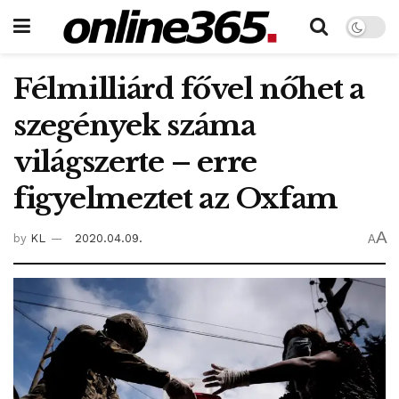
Félmilliárd fővel nőhet a
szegények száma
világszerte – erre
figyelmeztet az Oxfam
A
by
KL
2020.04.09.
A