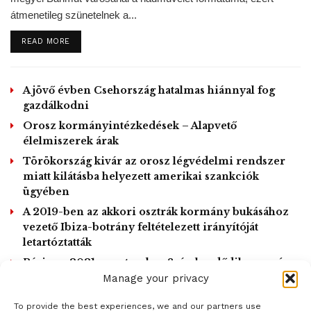
átmenetileg szünetelnek a...
#COVID19
LATEST: Half a billion
people could be pushed into
DETAILS
READ MORE
poverty by
coronavirus.
https://t.co/xaywj0C
Click to accept marketing cookies and
N9I
#InequalityVirus
enable this content
A jövő évben Csehország hatalmas hiánnyal fog
pic.twitter.com/CZM0xTTclG
gazdálkodni
Orosz kormányintézkedések – Alapvető
— Oxfam International
élelmiszerek árak
(@Oxfam)
April 8, 2020
Törökország kivár az orosz légvédelmi rendszer
miatt kilátásba helyezett amerikai szankciók
KL/MTI – Kiemelt képen: Katonák ételt osztanak azoknak a
ügyében
szegénynegyedekben élő lakosoknak, akik nem tudnak
A 2019-ben az akkori osztrák kormány bukásához
dolgozni a koronavírus-járvány miatt elrendelt kijárási
vezető Ibiza-botrány feltételezett irányítóját
tilalom idején Buenos Aires-ben 2020. március 25-én.
letartóztatták
Argentínában eddig 502 fertőzöttet regisztráltak és nyolc
Párizs – 2021. szeptember 8-án kezdődik a per és
ember veszítette életét. – EPA/EFE/Juan Ignacio
2022 március végéig tart
Manage your privacy
Roncoroni
To provide the best experiences, we and our partners use