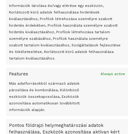
24 óra
Információk tárolása és/vagy elérése egy eszközön,
Korlátozott körű adatok felhasználása hirdetések
Átmenetileg szünetelnek az összecsapások Bahmutnál
kiválasztásához, Profilok létrehozása személyre szabott
hirdetés érdekében, Profilok használata személyre szabott
Egy vagyonért adták el Banksy művét miután elégették.
hirdetés kiválasztásához, Profilok létrehozása tartalom
Az 1950-ben elhunyt alkotók művei szabadon
személyre szabásához, Profilok használata személyre
felhasználhatóvá válnak
szabott tartalom kiválasztásához, Szolgáltatások fejlesztése
és tökéletesítése, Korlátozott körű adatok felhasználása
Megváltoztatják a montenegrói egyházügyi törvény
tartalom kiválasztásához.
A jövő évben Csehország hatalmas hiánnyal fog gazdálkodni
Features
Always active
Peking – A visegrádi országok zsidó kulturális örökségét
bemutató fotókiállítás nyílt
Más adatforrásokból származó adatok
párosítása és kombinálása, Különböző
Megveszi az osztrák Wienerberger az amerikai Meridian
eszközök összekapcsolása, Eszközök
Bricket
azonosítása automatikusan továbbított
A Startup Campus egyetemi programjainak legjobbjai az
információk alapján.
okosváros és zöld energetikai ötletek lettek
Pontos földrajzi helymeghatározási adatok
A Ringo Starr új albummal jelentkezik
felhasználása, Eszközök azonosítása aktívan kért