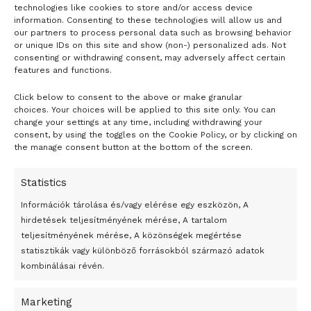
LOAD MORE
Tags:
Egyesült Királyság
járvány
Oxfam
szegénység
technologies like cookies to store and/or access device
information. Consenting to these technologies will allow us and
Világgazdaság
our partners to process personal data such as browsing behavior
or unique IDs on this site and show (non-) personalized ads. Not
consenting or withdrawing consent, may adversely affect certain
features and functions.
Click below to consent to the above or make granular
- H I R D E T É S -
choices. Your choices will be applied to this site only. You can
change your settings at any time, including withdrawing your
consent, by using the toggles on the Cookie Policy, or by clicking on
the manage consent button at the bottom of the screen.
Statistics
Információk tárolása és/vagy elérése egy eszközön, A
hirdetések teljesítményének mérése, A tartalom
teljesítményének mérése, A közönségek megértése
statisztikák vagy különböző forrásokból származó adatok
kombinálásai révén.
Marketing