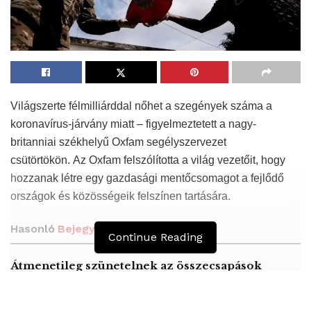
Világszerte félmilliárddal nőhet a szegények száma a
koronavírus-járvány miatt – figyelmeztetett a nagy-
britanniai székhelyű Oxfam segélyszervezet
csütörtökön. Az Oxfam felszólította a világ vezetőit, hogy
hozzanak létre egy gazdasági mentőcsomagot a fejlődő
országok és közösségeik felszínen tartására.
Hasonló
Bejegyzések
Continue Reading
Átmenetileg szünetelnek az összecsapások
Bahmutnál
A jövő évben Csehország hatalmas hiánnyal fog