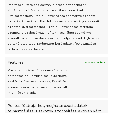
vizsgálatot indított. A vizsgálat során az előző, Donald Tusk
24 óra
Információk tárolása és/vagy elérése egy eszközön,
miniszterelnök vezette kormány idején működő lengyel
Korlátozott körű adatok felhasználása hirdetések
vizsgálóbizottságot azzal gyanúsították meg, hogy
Átmenetileg szünetelnek az összecsapások Bahmutnál
kiválasztásához, Profilok létrehozása személyre szabott
bizonyítékokat hamisított. A négy éve felállított testület arra
hirdetés érdekében, Profilok használata személyre szabott
Egy vagyonért adták el Banksy művét miután elégették.
jutott, hogy a gépen – ismeretlen eredetű – robbanás
hirdetés kiválasztásához, Profilok létrehozása tartalom
Az 1950-ben elhunyt alkotók művei szabadon
személyre szabásához, Profilok használata személyre
történt.
felhasználhatóvá válnak
szabott tartalom kiválasztásához, Szolgáltatások fejlesztése
és tökéletesítése, Korlátozott körű adatok felhasználása
Megváltoztatják a montenegrói egyházügyi törvény
tartalom kiválasztásához.
Orosz idő szerint körülbelül 10.45-kor történt a légitragédia 2010. április
A jövő évben Csehország hatalmas hiánnyal fog gazdálkodni
10-én
Features
Always active
Peking – A visegrádi országok zsidó kulturális örökségét
A tragédia 10. évfordulójához kapcsolódó lengyel állami
bemutató fotókiállítás nyílt
Más adatforrásokból származó adatok
megemlékezések a koronavírus-járvány miatt csendesek
párosítása és kombinálása, Különböző
Megveszi az osztrák Wienerberger az amerikai Meridian
és szűk körűek voltak. A lengyel politikai vezetők egyedül
eszközök összekapcsolása, Eszközök
Bricket
koszorúzták az áldozatoknak emelt emlékműveket az
azonosítása automatikusan továbbított
A Startup Campus egyetemi programjainak legjobbjai az
évfordulón.
információk alapján.
okosváros és zöld energetikai ötletek lettek
Pontos földrajzi helymeghatározási adatok
A Ringo Starr új albummal jelentkezik
Varsó múlt héten úgy döntött: későbbre halasztják a
felhasználása, Eszközök azonosítása aktívan kért