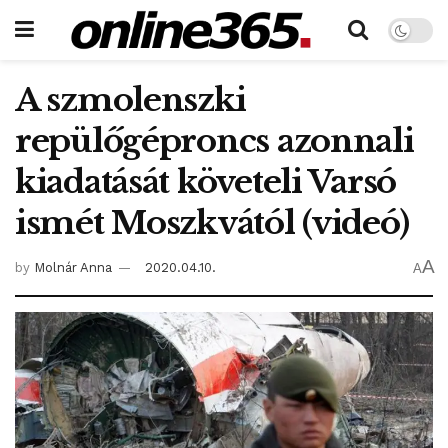
A szmolenszki
repülőgéproncs azonnali
kiadatását követeli Varsó
ismét Moszkvától (videó)
A
by
Molnár Anna
2020.04.10.
A