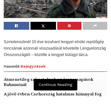
Szmolenszknél 10 éve lezuhant lengyel elnöki repülőgép
roncsának azonnali visszaadását követelte Lengyelország
Oroszországtól – közölte a lengyel külügyi tárca.
Hasonló
Bejegyzések
Átmenetileg szünetelnek az összecsapások
Bahmutnál
Continue Reading
A jövő évben Csehország hatalmas hiánnyal fog
gazdálkodni
Orosz kormányintézkedések – Alapvető