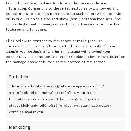
LOAD MORE
technologies like cookies to store and/or access device
information. Consenting to these technologies will allow us and
our partners to process personal data such as browsing behavior
or unique IDs on this site and show (non-) personalized ads. Not
consenting or withdrawing consent, may adversely affect certain
features and functions.
Click below to consent to the above or make granular
- H I R D E T É S -
choices. Your choices will be applied to this site only. You can
change your settings at any time, including withdrawing your
consent, by using the toggles on the Cookie Policy, or by clicking on
the manage consent button at the bottom of the screen.
Még mindig nincs hivatalos magyarázata, hogy miért zuhant le a lengyel
kormány gépe
Statistics
A légikatasztrófa pontos oka máig tisztázatlan. A 2011-ben
Információk tárolása és/vagy elérése egy eszközön, A
hirdetések teljesítményének mérése, A tartalom
közzétett jelentésekben az orosz és a lengyel
teljesítményének mérése, A közönségek megértése
nyomozóhatóságok eltérő részeredményekre jutottak, bár
statisztikák vagy különböző forrásokból származó adatok
egyaránt lényegében emberi hibákra vezették vissza a
kombinálásai révén.
történteket. 2016-ban a jelenlegi lengyel kormány által
létrehozott vizsgálóbizottság új, máig le nem zárt
Marketing