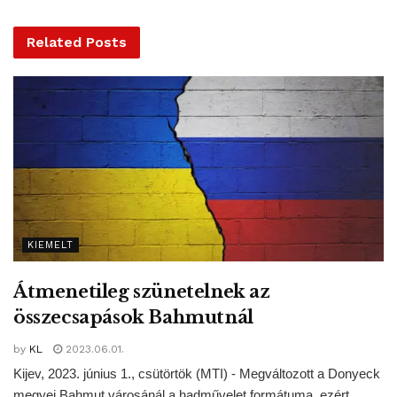
légiszerencsétlenséget.
Related
Posts
KIEMELT
Átmenetileg szünetelnek az
összecsapások Bahmutnál
by
KL
2023.06.01.
Kijev, 2023. június 1., csütörtök (MTI) - Megváltozott a Donyeck
A lengyel államvezetés 96 tagját szállította a TU-154 repülőgép, senki nem
megyei Bahmut városánál a hadművelet formátuma, ezért