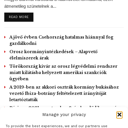
élte túl a légibalesetet
átmenetileg szünetelnek a...
A lengyel kormány a tragédia óta többször is – legutoljára
DETAILS
READ MORE
tavaly szeptemberben – felszólította Moszkvát a repülőgép
roncsainak visszaszolgáltatására. Oroszország azonban
A jövő évben Csehország hatalmas hiánnyal fog
eddig elzárkózott a kérelem teljesítése elől, mivel az
gazdálkodni
ügyben a mai napig folyik az orosz ügyészségi eljárás.
Orosz kormányintézkedések – Alapvető
Azonban Moszkva tavaly két alkalommal is lehetővé tette,
élelmiszerek árak
hogy a roncsot a helyszínen, orosz szakértők jelenlétében
Törökország kivár az orosz légvédelmi rendszer
a lengyel ügyészség képviselői is megvizsgálják.
miatt kilátásba helyezett amerikai szankciók
A roncs Lengyelországba szállítását az Európai Parlament
ügyében
2015-ben, valamint az Európa Tanács (ET) 2018-ban
A 2019-ben az akkori osztrák kormány bukásához
elfogadott állásfoglalása is sürgette.
vezető Ibiza-botrány feltételezett irányítóját
letartóztatták
Párizs – 2021. szeptember 8-án kezdődik a per és
2022 március végéig tart
Manage your privacy
To provide the best experiences, we and our partners use