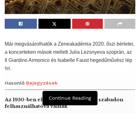
Már megvásárolhatók a Zeneakadémia 2020. őszi bérletei,
a koncerteken mások mellett Julia Lezsnyeva szoprán, az
Il Giardino Armonico és Isabelle Faust hegedűművész lép
fel.
Hasonló
Bejegyzések
Continue Reading
Az 1950-ben elhunyt alkotók művei szabadon
felhasználhatóvá válnak
Peking – A visegrádi országok zsidó kulturális
örökségét bemutató fotókiállítás nyílt
A pályázati feltételek megsértése miatt kizártak