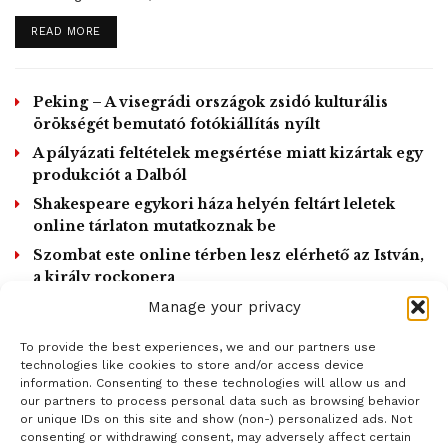
szólóestet a Zeneakadémia felújított nagytermi hangszerén
Fassang László, valamint a brit David Titterington és a
DETAILS
READ MORE
svéd Hans-Ola Ericsson, mindnyájan klasszikus és
modern kompozíciókkal is készülnek. A tehetség kötelez
Peking – A visegrádi országok zsidó kulturális
elnevezésű sorozatban a Zeneakadémia fiatal tehetségei
örökségét bemutató fotókiállítás nyílt
mutatkoznak be egy-egy zeneszerző, nemzet vagy műfaj
A pályázati feltételek megsértése miatt kizártak egy
köré épített tematikus esten, az őszi Liszt-kukacok
produkciót a Dalból
Akadémiáján a csodabogár zenészekről lesz szó.
Shakespeare egykori háza helyén feltárt leletek
online tárlaton mutatkoznak be
A kamara.hu fesztiválon novemberben Franciaország,
azon belül is Párizs lesz előtérben. A fesztiválprogram
Szombat este online térben lesz elérhető az István,
a király rockopera
művészeti vezetői, Simon Izabella és Várjon Dénes a
Ősbemutatóra készül a Nemzeti Lovas Színház
programot idén a Vörös és fekete című Stendhal-mű köré
Manage your privacy
építik.
To provide the best experiences, we and our partners use
LOAD MORE
technologies like cookies to store and/or access device
A járvány miatti korlátozások következtében az intézmény
information. Consenting to these technologies will allow us and
nyolc saját szervezésű koncertje maradt el végleg,
our partners to process personal data such as browsing behavior
or unique IDs on this site and show (non-) personalized ads. Not
tizenkilenc azonban új, őszi dátumra került. Ezen kívül
consenting or withdrawing consent, may adversely affect certain