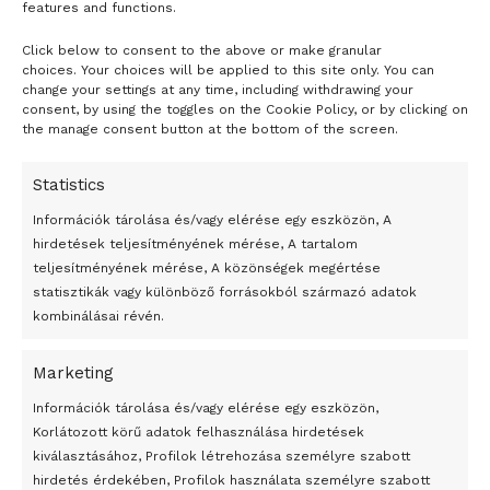
összesen hatvanegy befogadott koncertet nem lehet
features and functions.
megtartani a korlátozások bevezetésétől a mostani szezon
Click below to consent to the above or make granular
- H I R D E T É S -
végéig – idézi a közlemény Vigh Andrea rektor szavait.
choices. Your choices will be applied to this site only. You can
change your settings at any time, including withdrawing your
A Zeneakadémia saját szervezésű eseményeinek új
consent, by using the toggles on the Cookie Policy, or by clicking on
the manage consent button at the bottom of the screen.
időpontjáról, a bérletes cserehangversenyek
lehetőségéről, a jegyek visszatérítéséről a
Statistics
zeneakademia.hu portálon folyamatosan frissülő
információkat találnak az érdeklődők.
Információk tárolása és/vagy elérése egy eszközön, A
hirdetések teljesítményének mérése, A tartalom
MTI -Fotó és Videó / Zeneakadémia Facebook oldala
teljesítményének mérése, A közönségek megértése
statisztikák vagy különböző forrásokból származó adatok
Tags:
kapható
Őszi bérlet
Zeneakadémia
kombinálásai révén.
Marketing
24 óra
Információk tárolása és/vagy elérése egy eszközön,
Korlátozott körű adatok felhasználása hirdetések
Átmenetileg szünetelnek az összecsapások Bahmutnál
kiválasztásához, Profilok létrehozása személyre szabott
hirdetés érdekében, Profilok használata személyre szabott