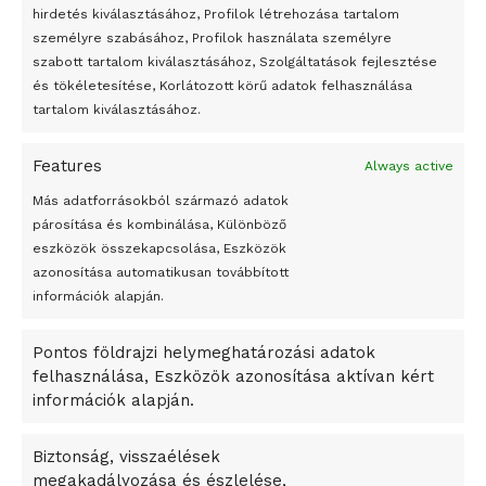
Egy vagyonért adták el Banksy művét miután elégették.
hirdetés kiválasztásához, Profilok létrehozása tartalom
Az 1950-ben elhunyt alkotók művei szabadon
személyre szabásához, Profilok használata személyre
felhasználhatóvá válnak
szabott tartalom kiválasztásához, Szolgáltatások fejlesztése
és tökéletesítése, Korlátozott körű adatok felhasználása
Megváltoztatják a montenegrói egyházügyi törvény
tartalom kiválasztásához.
A jövő évben Csehország hatalmas hiánnyal fog gazdálkodni
Features
Always active
Peking – A visegrádi országok zsidó kulturális örökségét
bemutató fotókiállítás nyílt
Más adatforrásokból származó adatok
párosítása és kombinálása, Különböző
Megveszi az osztrák Wienerberger az amerikai Meridian
eszközök összekapcsolása, Eszközök
Bricket
azonosítása automatikusan továbbított
A Startup Campus egyetemi programjainak legjobbjai az
információk alapján.
okosváros és zöld energetikai ötletek lettek
Pontos földrajzi helymeghatározási adatok
A Ringo Starr új albummal jelentkezik
felhasználása, Eszközök azonosítása aktívan kért
A Vajdasági Magyar Szövetség államtitkárait kinevezték
információk alapján.
A középkori közép-ázsiai városállamok bukását nem
Dzsingisz kán hódító hadjárata okozta
Biztonság, visszaélések
megakadályozása és észlelése,