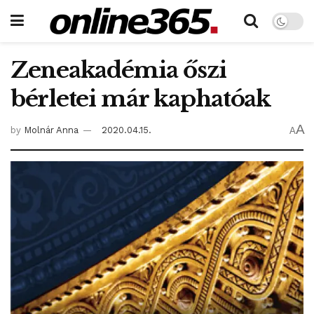
Zeneakadémia őszi
bérletei már kaphatóak
A
by
Molnár Anna
2020.04.15.
A