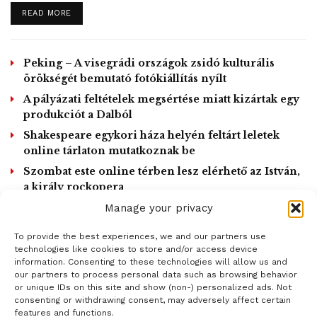
keretében
t
l
l
DETAILS
READ MORE
t
e
e
i
A színész már korábban is foglalkozott zenével, 2015-ben
M
F
m
u
u
e
alapította a Hollywood Vampires rockegyüttest Alice
t
l
Peking – A visegrádi országok zsidó kulturális
Cooper és az Aerosmith gitárosa, Joe Perry társaságában.
e
l
s
örökségét bemutató fotókiállítás nyílt
Depp legutóbbi filmje, a Waiting for the Barbarians, amely
c
A pályázati feltételek megsértése miatt kizártak egy
r
J. M. Coetzee regényéből készült Mark Rylance és Robert
e
produkciót a Dalból
Pattinson közreműködésével, a tavaly őszi
e
n
Shakespeare egykori háza helyén feltárt leletek
fesztiválszezonban mutatkozott be világszerte, de mozikba
online tárlaton mutatkoznak be
még nem került. Minamata című drámájának premierje
Szombat este online térben lesz elérhető az István,
pedig, amelyben Bill Nighyval szerepel együtt, idén ősszel
a király rockopera
lenne.
Ősbemutatóra készül a Nemzeti Lovas Színház
Manage your privacy
A Legendás állatok és megfigyelésük című film 3.
To provide the best experiences, we and our partners use
epizódjának forgatását, amelyben szintén dolgozott volna,
LOAD MORE
technologies like cookies to store and/or access device
el kellett halasztani a koronavírus-járvány miatt.
information. Consenting to these technologies will allow us and
our partners to process personal data such as browsing behavior
or unique IDs on this site and show (non-) personalized ads. Not
MTI / Fotó Jeff Beck Facebook oldala /Videó -Jeff Beck
consenting or withdrawing consent, may adversely affect certain
Youtube csatornája
features and functions.