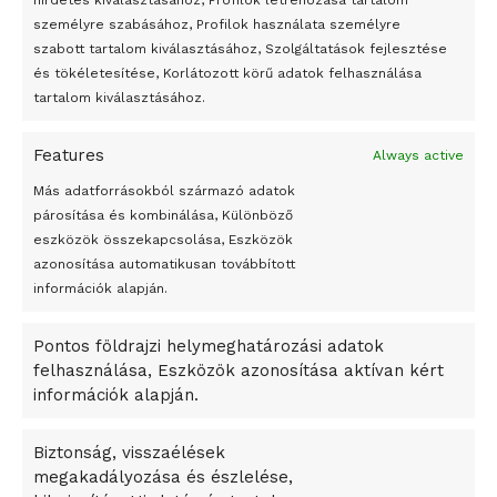
hirdetés kiválasztásához, Profilok létrehozása tartalom
Az 1950-ben elhunyt alkotók művei szabadon
személyre szabásához, Profilok használata személyre
felhasználhatóvá válnak
szabott tartalom kiválasztásához, Szolgáltatások fejlesztése
és tökéletesítése, Korlátozott körű adatok felhasználása
Megváltoztatják a montenegrói egyházügyi törvény
tartalom kiválasztásához.
A jövő évben Csehország hatalmas hiánnyal fog gazdálkodni
Features
Always active
Peking – A visegrádi országok zsidó kulturális örökségét
bemutató fotókiállítás nyílt
Más adatforrásokból származó adatok
párosítása és kombinálása, Különböző
Megveszi az osztrák Wienerberger az amerikai Meridian
eszközök összekapcsolása, Eszközök
Bricket
azonosítása automatikusan továbbított
A Startup Campus egyetemi programjainak legjobbjai az
információk alapján.
okosváros és zöld energetikai ötletek lettek
Pontos földrajzi helymeghatározási adatok
A Ringo Starr új albummal jelentkezik
felhasználása, Eszközök azonosítása aktívan kért
A Vajdasági Magyar Szövetség államtitkárait kinevezték
információk alapján.
A középkori közép-ázsiai városállamok bukását nem
Dzsingisz kán hódító hadjárata okozta
Biztonság, visszaélések
megakadályozása és észlelése,
Kuramagomedov ötödik, Muszukajev elődöntős – Birkózó