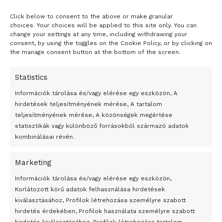
Tags:
dal
enek
Isolation
Jeff Beck
Johnny Depp
Click below to consent to the above or make granular
- H I R D E T É S -
choices. Your choices will be applied to this site only. You can
change your settings at any time, including withdrawing your
consent, by using the toggles on the Cookie Policy, or by clicking on
the manage consent button at the bottom of the screen.
Statistics
Információk tárolása és/vagy elérése egy eszközön, A
hirdetések teljesítményének mérése, A tartalom
teljesítményének mérése, A közönségek megértése
statisztikák vagy különböző forrásokból származó adatok
kombinálásai révén.
Marketing
24 óra
Információk tárolása és/vagy elérése egy eszközön,
Korlátozott körű adatok felhasználása hirdetések
Átmenetileg szünetelnek az összecsapások Bahmutnál
kiválasztásához, Profilok létrehozása személyre szabott
hirdetés érdekében, Profilok használata személyre szabott
Egy vagyonért adták el Banksy művét miután elégették.