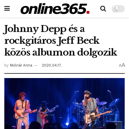
Johnny Depp és a
rockgitáros Jeff Beck
közös albumon dolgozik
A
by
Molnár Anna
2020.04.17.
A