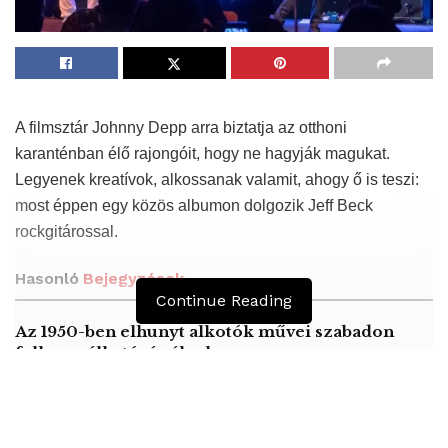
A filmsztár Johnny Depp arra biztatja az otthoni
karanténban élő rajongóit, hogy ne hagyják magukat.
Legyenek kreatívok, alkossanak valamit, ahogy ő is teszi:
most éppen egy közös albumon dolgozik Jeff Beck
rockgitárossal.
Hasonló
Bejegyzések
Continue Reading
Az 1950-ben elhunyt alkotók művei szabadon
felhasználhatóvá válnak
Peking – A visegrádi országok zsidó kulturális
örökségét bemutató fotókiállítás nyílt