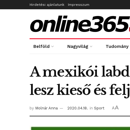
Hirdetési ajánlatunk
Impresszum
Belföld
Nagyvilág
Tudomány
A mexikói labd
lesz kieső és fel
A
by
Molnár Anna
2020.04.18.
in
Sport
A