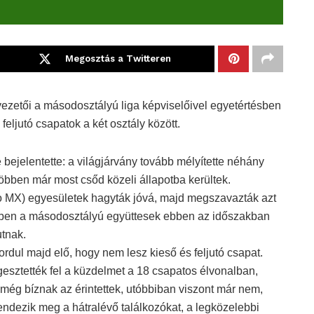
Megosztás a Twitteren
ezetői a másodosztályú liga képviselőivel egyetértésben
feljutó csapatok a két osztály között.
bejelentette: a világjárvány tovább mélyítette néhány
öbben már most csőd közeli állapotba kerültek.
 MX) egyesületek hagyták jóvá, majd megszavazták azt
mében a másodosztályú együttesek ebben az időszakban
utnak.
ul majd elő, hogy nem lesz kieső és feljutó csapat.
ztették fel a küzdelmet a 18 csapatos élvonalban,
még bíznak az érintettek, utóbbiban viszont már nem,
 rendezik meg a hátralévő találkozókat, a legközelebbi