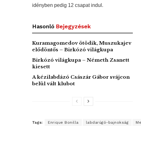
idényben pedig 12 csapat indul.
Hasonló
Bejegyzések
Kuramagomedov ötödik, Muszukajev
elődöntős – Birkózó világkupa
Birkózó világkupa – Németh Zsanett
kiesett
A kézilabdázó Császár Gábor svájcon
belül vált klubot
Tags:
Enrique Bonilla
labdarúgó-bajnokság
Me