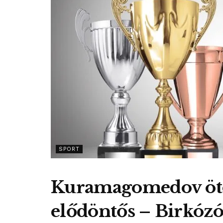
SPORT
Kuramagomedov ötö
elődöntős – Birkózó