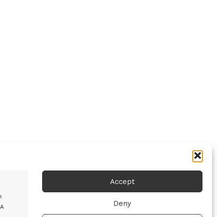
Accept
k
Deny
 A