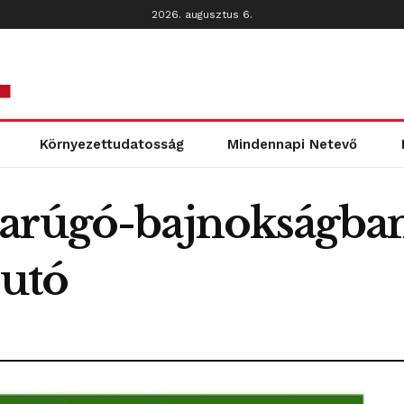
2026. augusztus 6.
Környezettudatosság
Mindennapi Netevő
arúgó-bajnokságban
jutó