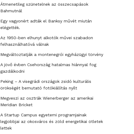
Átmenetileg szünetelnek az összecsapások
Bahmutnál
Egy vagyonért adták el Banksy művét miután
elégették.
Az 1950-ben elhunyt alkotók művei szabadon
felhasználhatóvá válnak
Megváltoztatják a montenegrói egyházügyi törvény
A jövő évben Csehország hatalmas hiánnyal fog
gazdálkodni
Peking – A visegrádi országok zsidó kulturális
örökségét bemutató fotókiállítás nyílt
Megveszi az osztrák Wienerberger az amerikai
Meridian Bricket
A Startup Campus egyetemi programjainak
legjobbjai az okosváros és zöld energetikai ötletek
lettek