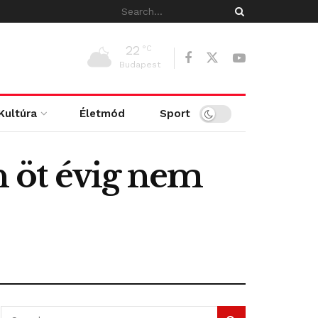
22
°C
Budapest
Kultúra
Életmód
Sport
 öt évig nem