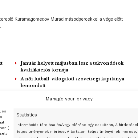
szereplő Kuramagomedov Murad másodpercekkel a vége előtt
.
t
Január helyett májusban lesz a tekvondósok
kvalifikációs tornája
A női futball-válogatott szövetségi kapitánya
lemondott
Manage your privacy
OAD MORE
gies
Statistics
to
nal
Információk tárolása és/vagy elérése egy eszközön, A hirdetése
(non-)
teljesítményének mérése, A tartalom teljesítményének mérése,
sely