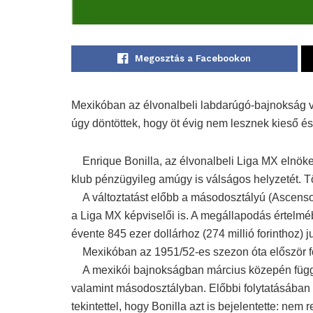
Megosztás a Facebookon
Mexikóban az élvonalbeli labdarúgó-bajnokság v
úgy döntöttek, hogy öt évig nem lesznek kieső és 
Enrique Bonilla, az élvonalbeli Liga MX elnöke 
klub pénzügyileg amúgy is válságos helyzetét. T
A változtatást előbb a másodosztályú (Ascenso
a Liga MX képviselői is. A megállapodás értel
évente 845 ezer dollárhoz (274 millió forinthoz) j
Mexikóban az 1951/52-es szezon óta először ford
A mexikói bajnokságban március közepén függes
valamint másodosztályban. Előbbi folytatásában 
tekintettel, hogy Bonilla azt is bejelentette: nem