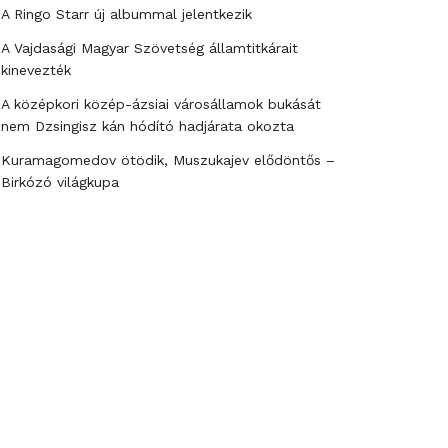
A Ringo Starr új albummal jelentkezik
A Vajdasági Magyar Szövetség államtitkárait
kinevezték
A középkori közép-ázsiai városállamok bukását
nem Dzsingisz kán hódító hadjárata okozta
Kuramagomedov ötödik, Muszukajev elődöntős –
Birkózó világkupa