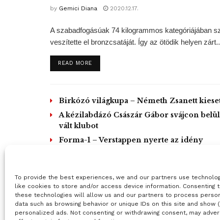
by
Gemici Diana
2020.12.17.
A szabadfogásúak 74 kilogrammos kategóriájában 
veszítette el bronzcsatáját. Így az ötödik helyen zárt..
DETAILS
READ MORE
Birkózó világkupa – Németh Zsanett kieset
A kézilabdázó Császár Gábor svájcon belül
vált klubot
Forma-1 – Verstappen nyerte az idény
utolsó versenyét
L
To provide the best experiences, we and our partners use technolo
like cookies to store and/or access device information. Consenting 
these technologies will allow us and our partners to process perso
data such as browsing behavior or unique IDs on this site and show 
personalized ads. Not consenting or withdrawing consent, may adver