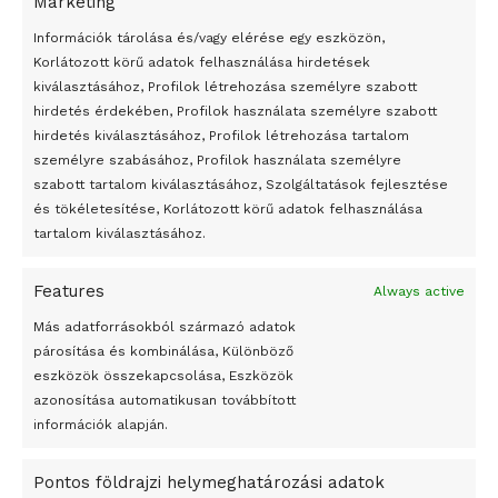
Marketing
24 óra
Információk tárolása és/vagy elérése egy eszközön,
Korlátozott körű adatok felhasználása hirdetések
Átmenetileg szünetelnek az összecsapások Bahmutnál
kiválasztásához, Profilok létrehozása személyre szabott
hirdetés érdekében, Profilok használata személyre szabott
Egy vagyonért adták el Banksy művét miután elégették.
hirdetés kiválasztásához, Profilok létrehozása tartalom
Az 1950-ben elhunyt alkotók művei szabadon
személyre szabásához, Profilok használata személyre
felhasználhatóvá válnak
szabott tartalom kiválasztásához, Szolgáltatások fejlesztése
és tökéletesítése, Korlátozott körű adatok felhasználása
Megváltoztatják a montenegrói egyházügyi törvény
tartalom kiválasztásához.
A jövő évben Csehország hatalmas hiánnyal fog gazdálkodni
Features
Always active
Peking – A visegrádi országok zsidó kulturális örökségét
bemutató fotókiállítás nyílt
Más adatforrásokból származó adatok
párosítása és kombinálása, Különböző
Megveszi az osztrák Wienerberger az amerikai Meridian
eszközök összekapcsolása, Eszközök
Bricket
azonosítása automatikusan továbbított
A Startup Campus egyetemi programjainak legjobbjai az
információk alapján.
okosváros és zöld energetikai ötletek lettek
Pontos földrajzi helymeghatározási adatok
A Ringo Starr új albummal jelentkezik