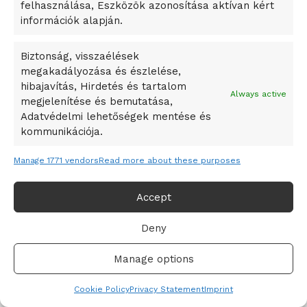
felhasználása, Eszközök azonosítása aktívan kért
A Vajdasági Magyar Szövetség államtitkárait kinevezték
információk alapján.
A középkori közép-ázsiai városállamok bukását nem
Dzsingisz kán hódító hadjárata okozta
Biztonság, visszaélések
megakadályozása és észlelése,
Kuramagomedov ötödik, Muszukajev elődöntős – Birkózó
hibajavítás, Hirdetés és tartalom
világkupa
Always active
megjelenítése és bemutatása,
Adatvédelmi lehetőségek mentése és
kommunikációja.
Manage 1771 vendors
Read more about these purposes
Accept
Deny
Adatvédelmi irányelvek
Felhasználási feltételek
Manage options
© 2019-2021 online365.hu - Minden jog fenntartva!
Cookie Policy
Privacy Statement
Imprint