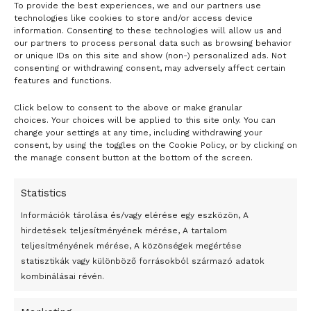
To provide the best experiences, we and our partners use
LOAD MORE
technologies like cookies to store and/or access device
information. Consenting to these technologies will allow us and
our partners to process personal data such as browsing behavior
or unique IDs on this site and show (non-) personalized ads. Not
consenting or withdrawing consent, may adversely affect certain
features and functions.
Click below to consent to the above or make granular
- H I R D E T É S -
choices. Your choices will be applied to this site only. You can
change your settings at any time, including withdrawing your
consent, by using the toggles on the Cookie Policy, or by clicking on
the manage consent button at the bottom of the screen.
Statistics
Információk tárolása és/vagy elérése egy eszközön, A
hirdetések teljesítményének mérése, A tartalom
teljesítményének mérése, A közönségek megértése
statisztikák vagy különböző forrásokból származó adatok
kombinálásai révén.