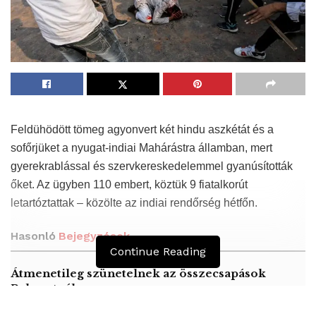
Feldühödött tömeg agyonvert két hindu aszkétát és a
sofőrjüket a nyugat-indiai Mahárástra államban, mert
gyerekrablással és szervkereskedelemmel gyanúsították
őket. Az ügyben 110 embert, köztük 9 fiatalkorút
letartóztattak – közölte az indiai rendőrség hétfőn.
Hasonló
Bejegyzések
Continue Reading
Átmenetileg szünetelnek az összecsapások
Bahmutnál
A jövő évben Csehország hatalmas hiánnyal fog