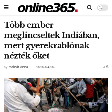
Több ember
meglincseltek Indiában,
mert gyerekrablónak
nézték őket
A
by
Molnár Anna
2020.04.20.
A