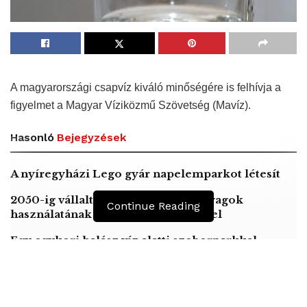
A magyarországi csapvíz kiváló minőségére is felhívja a
figyelmet a Magyar Víziközmű Szövetség (Mavíz).
Hasonló
Bejegyzések
A nyíregyházi Lego gyár napelemparkot létesít
2050-ig vállalta a fosszilis üzemanyagok
Continue Reading
használatának megszüntetését Izrael
Egy egykori halász víz alatti szoborparkkal
akadályozza meg a vonóhálós halászatot a
toszkán partoknál