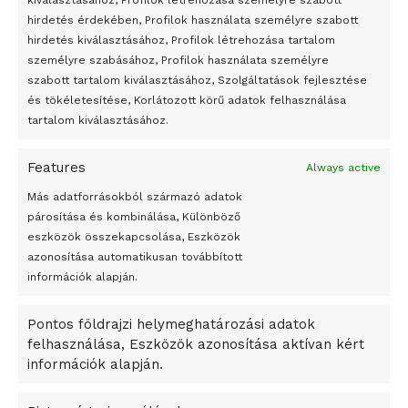
kiválasztásához, Profilok létrehozása személyre szabott
hirdetés érdekében, Profilok használata személyre szabott
Egy vagyonért adták el Banksy művét miután elégették.
hirdetés kiválasztásához, Profilok létrehozása tartalom
Az 1950-ben elhunyt alkotók művei szabadon
személyre szabásához, Profilok használata személyre
felhasználhatóvá válnak
szabott tartalom kiválasztásához, Szolgáltatások fejlesztése
és tökéletesítése, Korlátozott körű adatok felhasználása
Megváltoztatják a montenegrói egyházügyi törvény
tartalom kiválasztásához.
A jövő évben Csehország hatalmas hiánnyal fog gazdálkodni
Features
Always active
Peking – A visegrádi országok zsidó kulturális örökségét
bemutató fotókiállítás nyílt
Más adatforrásokból származó adatok
párosítása és kombinálása, Különböző
Megveszi az osztrák Wienerberger az amerikai Meridian
eszközök összekapcsolása, Eszközök
Bricket
azonosítása automatikusan továbbított
A Startup Campus egyetemi programjainak legjobbjai az
információk alapján.
okosváros és zöld energetikai ötletek lettek
Pontos földrajzi helymeghatározási adatok
A Ringo Starr új albummal jelentkezik
felhasználása, Eszközök azonosítása aktívan kért
A Vajdasági Magyar Szövetség államtitkárait kinevezték
információk alapján.
A középkori közép-ázsiai városállamok bukását nem
Dzsingisz kán hódító hadjárata okozta