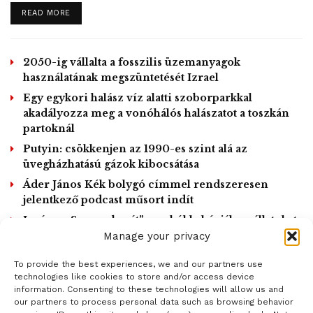
bánjunk úgy a vízzel, hogy az a következő generációk
DETAILS
READ MORE
számára is elérhető legyen, legyünk tudatosak ebből a
szempontból is.
2050-ig vállalta a fosszilis üzemanyagok
használatának megszüntetését Izrael
Az E.ON Hungária Zrt. közleménye szerint a Föld napjára
Egy egykori halász víz alatti szoborparkkal
az E.ON digitális tananyagot ajánl. Mint írják, az
akadályozza meg a vonóhálós halászatot a toszkán
partoknál
EnergiaKaland programmal és a hozzá tartozó digitális
anyagokkal segít a tanároknak és a diákoknak, hogy a
Putyin: csökkenjen az 1990-es szint alá az
üvegházhatású gázok kibocsátása
környezetismeret és az energiatudatosság témájában
Áder János Kék bolygó címmel rendszeresen
minden korosztály számára otthonról is elérhető, változatos
jelentkező podcast műsort indít
feladatokat találjanak.
Japán – „Szarvasbarát” zacskókkal óvják az állatokat
a műanyagszeméttől
Manage your privacy
A program célja, hogy a gyerekeket modern és kreatív
To provide the best experiences, we and our partners use
eszközökkel energia- és környezettudatosságra nevelje, és
LOAD MORE
technologies like cookies to store and/or access device
segítse őket abban, hogy később felelősen és tudatosan
information. Consenting to these technologies will allow us and
our partners to process personal data such as browsing behavior
döntsenek a mindennapi életben arról, hogyan használják