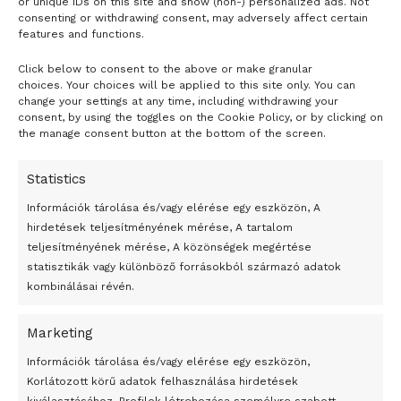
or unique IDs on this site and show (non-) personalized ads. Not
a rendelkezésükre álló erőforrásokat. A diákok a
consenting or withdrawing consent, may adversely affect certain
features and functions.
legfontosabb adatok és tények megismerésén kívül az
energia előállításával, elosztásával és felhasználásával
Click below to consent to the above or make granular
- H I R D E T É S -
kapcsolatos feladatokban virtuális döntéseket is hozhatnak
choices. Your choices will be applied to this site only. You can
change your settings at any time, including withdrawing your
és szembesülhetnek ezek hatásaival is.
consent, by using the toggles on the Cookie Policy, or by clicking on
the manage consent button at the bottom of the screen.
Az EnergiaKaland weboldala
Statistics
(
http://www.energiakaland.hu/
) 5-től 18 éves korig kínál
Információk tárolása és/vagy elérése egy eszközön, A
interaktív játékokat, ismertetőket és feladatokat a
hirdetések teljesítményének mérése, A tartalom
gyerekeknek, a szülők és a tanárok számára pedig
teljesítményének mérése, A közönségek megértése
letölthető kézikönyveket és más segédanyagokat az
statisztikák vagy különböző forrásokból származó adatok
oktatáshoz.
kombinálásai révén.
MTI – Fotó / Henryk Niestrój a Pixabayről
Marketing
24 óra
Tags:
csapvíz
kiváló minőségű
Információk tárolása és/vagy elérése egy eszközön,
Korlátozott körű adatok felhasználása hirdetések
Magyar Víziközmű Szövetség (Mavíz)
Átmenetileg szünetelnek az összecsapások Bahmutnál