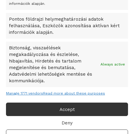
A Startup Campus egyetemi programjainak legjobbjai az
információk alapján.
okosváros és zöld energetikai ötletek lettek
Pontos földrajzi helymeghatározási adatok
A Ringo Starr új albummal jelentkezik
felhasználása, Eszközök azonosítása aktívan kért
A Vajdasági Magyar Szövetség államtitkárait kinevezték
információk alapján.
A középkori közép-ázsiai városállamok bukását nem
Dzsingisz kán hódító hadjárata okozta
Biztonság, visszaélések
megakadályozása és észlelése,
Kuramagomedov ötödik, Muszukajev elődöntős – Birkózó
hibajavítás, Hirdetés és tartalom
világkupa
Always active
megjelenítése és bemutatása,
Adatvédelmi lehetőségek mentése és
kommunikációja.
Manage 1771 vendors
Read more about these purposes
Accept
Deny
Adatvédelmi irányelvek
Felhasználási feltételek