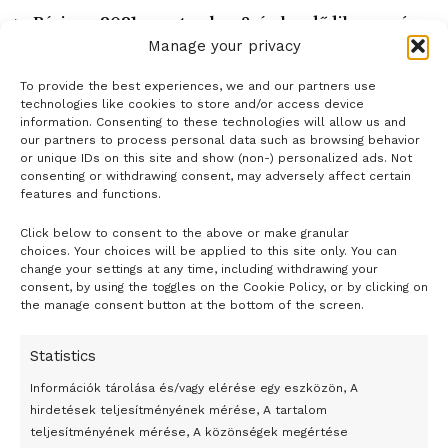
Párizs – 2021. szeptember 8-án kezdődik a per és
2022 március végéig tart
Manage your privacy
To provide the best experiences, we and our partners use
LOAD MORE
technologies like cookies to store and/or access device
information. Consenting to these technologies will allow us and
our partners to process personal data such as browsing behavior
or unique IDs on this site and show (non-) personalized ads. Not
consenting or withdrawing consent, may adversely affect certain
features and functions.
Click below to consent to the above or make granular
- H I R D E T É S -
choices. Your choices will be applied to this site only. You can
change your settings at any time, including withdrawing your
consent, by using the toggles on the Cookie Policy, or by clicking on
the manage consent button at the bottom of the screen.
Statistics
Információk tárolása és/vagy elérése egy eszközön, A
hirdetések teljesítményének mérése, A tartalom
teljesítményének mérése, A közönségek megértése