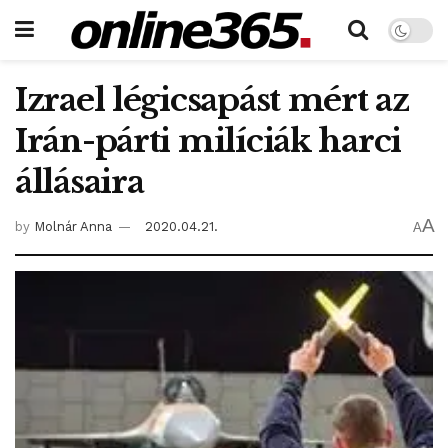
Izrael légicsapást mért az
Irán-párti milíciák harci
állásaira
A
by
Molnár Anna
2020.04.21.
A