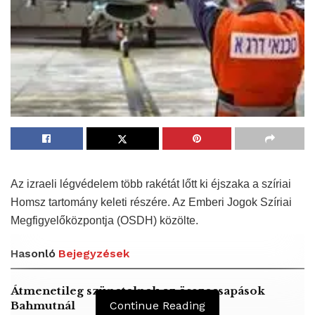
Az izraeli légvédelem több rakétát lőtt ki éjszaka a szíriai
Homsz tartomány keleti részére. Az Emberi Jogok Szíriai
Megfigyelőközpontja (OSDH) közölte.
Hasonló
Bejegyzések
Átmenetileg szünetelnek az összecsapások
Bahmutnál
Continue Reading