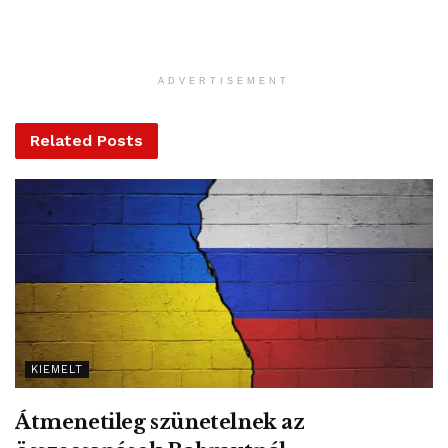
milíciák ellen.
Az izraeli hadsereg nem kommentálta a szíriai célpontok
elleni támadás hírét. Ez összhangban azzal a többéves
ADVERTISEMENT
gyakorlattal, amely szerint az ilyen külföldi célpontok elleni
műveleteket Izrael nem erősíti meg, és nem is cáfolja.
Related
Posts
Biztonsági források szerint az izraeli harci repülőgépek
libanoni légtér felől érkeztek.
Teherán és az általa támogatott fegyveres csoportok,
elsősorban a libanoni Hezbollah Bassár el-Aszad szíriai
kormányfő legfontosabb szövetségesei a 2011 óta tartó
szíriai polgárháborúban. A polgárháború kilenc éve folyik.
Ez idő alatt Izrael több száz légicsapást hajtott végre.
KIEMELT
Célpontja a szíriai kormányerők, a damaszkuszi vezetéssel
szövetséges iráni erők és a libanoni Hezbollah.
Átmenetileg szünetelnek az
MTI – Fotó / Israel Air Force Facebook oldala