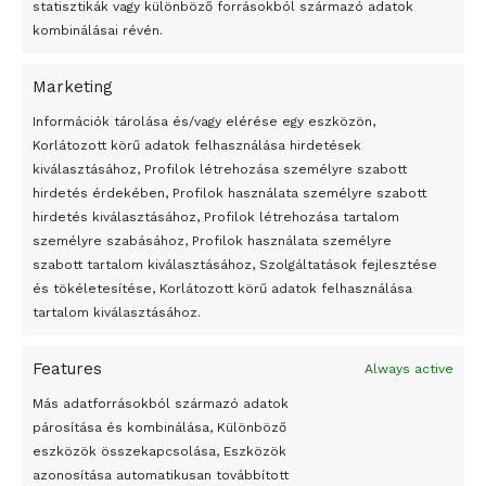
statisztikák vagy különböző forrásokból származó adatok
kombinálásai révén.
Marketing
24 óra
Információk tárolása és/vagy elérése egy eszközön,
Korlátozott körű adatok felhasználása hirdetések
Átmenetileg szünetelnek az összecsapások Bahmutnál
kiválasztásához, Profilok létrehozása személyre szabott
hirdetés érdekében, Profilok használata személyre szabott
Egy vagyonért adták el Banksy művét miután elégették.
hirdetés kiválasztásához, Profilok létrehozása tartalom
Az 1950-ben elhunyt alkotók művei szabadon
személyre szabásához, Profilok használata személyre
felhasználhatóvá válnak
szabott tartalom kiválasztásához, Szolgáltatások fejlesztése
és tökéletesítése, Korlátozott körű adatok felhasználása
Megváltoztatják a montenegrói egyházügyi törvény
tartalom kiválasztásához.
A jövő évben Csehország hatalmas hiánnyal fog gazdálkodni
Features
Always active
Peking – A visegrádi országok zsidó kulturális örökségét
bemutató fotókiállítás nyílt
Más adatforrásokból származó adatok
párosítása és kombinálása, Különböző
Megveszi az osztrák Wienerberger az amerikai Meridian
eszközök összekapcsolása, Eszközök
Bricket
azonosítása automatikusan továbbított