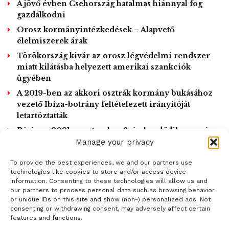
A jövő évben Csehország hatalmas hiánnyal fog
gazdálkodni
Orosz kormányintézkedések – Alapvető
élelmiszerek árak
Törökország kivár az orosz légvédelmi rendszer
miatt kilátásba helyezett amerikai szankciók
ügyében
A 2019-ben az akkori osztrák kormány bukásához
vezető Ibiza-botrány feltételezett irányítóját
letartóztatták
Párizs – 2021. szeptember 8-án kezdődik a per és
A fiatal Lenninnek már határozott politikai nézetei voltak
2022 március végéig tart
Manage your privacy
Az 1905-ös orosz forradalom idején Lenin hazatért, de a
bukás után ismét emigrációba kényszerült. Az első
To provide the best experiences, we and our partners use
LOAD MORE
technologies like cookies to store and/or access device
világháborút imperialista küzdelemnek bélyegezte, s úgy
information. Consenting to these technologies will allow us and
vélte, a nemzetek közti háborút az osztályok közti harccá
our partners to process personal data such as browsing behavior
or unique IDs on this site and show (non-) personalized ads. Not
kell változtatni. Péterváron 1917 februárjában forradalom
consenting or withdrawing consent, may adversely affect certain
buktatta meg II. Miklós cárt, a békére vágyó munkások és
features and functions.