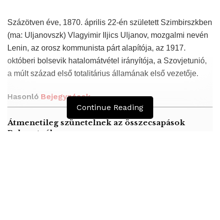
Százötven éve, 1870. április 22-én született Szimbirszkben
(ma: Uljanovszk) Vlagyimir Iljics Uljanov, mozgalmi nevén
Lenin, az orosz kommunista párt alapítója, az 1917.
októberi bolsevik hatalomátvétel irányítója, a Szovjetunió,
a múlt század első totalitárius államának első vezetője.
Hasonló
Bejegyzések
Continue Reading
Átmenetileg szünetelnek az összecsapások
Bahmutnál
A jövő évben Csehország hatalmas hiánnyal fog
gazdálkodni
Orosz kormányintézkedések – Alapvető
élelmiszerek árak