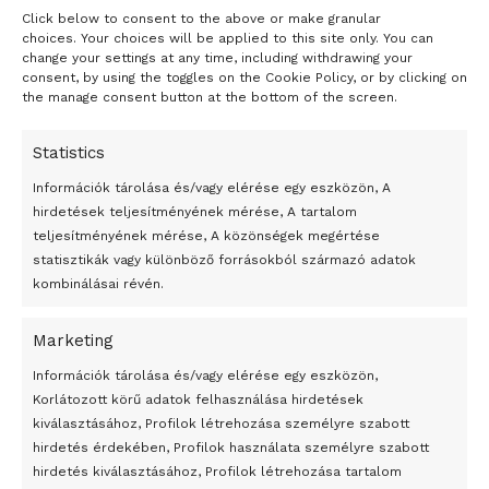
katonák az ideiglenes kormányt támogató szovjeteket
Click below to consent to the above or make granular
- H I R D E T É S -
(tanácsokat)hoztak létre. A forradalom hírére Lenin is
choices. Your choices will be applied to this site only. You can
hazatért, az Oroszországgal hadban álló Németország azt
change your settings at any time, including withdrawing your
consent, by using the toggles on the Cookie Policy, or by clicking on
remélve, hogy tevékenysége gyöngítheti az orosz
the manage consent button at the bottom of the screen.
kormányt, megengedte, hogy egy lepecsételt vagonban
utazhasson Szentpétervárra.
Statistics
Információk tárolása és/vagy elérése egy eszközön, A
hirdetések teljesítményének mérése, A tartalom
Pártjával elfogadtatta áprilisi téziseit (a támogatás
teljesítményének mérése, A közönségek megértése
megvonása a kormánytól, a bolsevik többség
statisztikák vagy különböző forrásokból származó adatok
megteremtése a szovjetekben, a hatalom megragadása,
kombinálásai révén.
földosztás és békekötés). A kormány elől Lenin
illegalitásba vonult, Finnországba menekült. Ekkor írta
Marketing
Állam és forradalom című művét, amelyben kifejtette: szét
24 óra
Információk tárolása és/vagy elérése egy eszközön,
kell zúzni az államot és be kell vezetni a proletárdiktatúrát.
Korlátozott körű adatok felhasználása hirdetések
Az állam idővel elhal, s minden kényszertől mentes
Átmenetileg szünetelnek az összecsapások Bahmutnál
kiválasztásához, Profilok létrehozása személyre szabott
osztálynélküli társadalom jön létre.
hirdetés érdekében, Profilok használata személyre szabott
Egy vagyonért adták el Banksy művét miután elégették.
hirdetés kiválasztásához, Profilok létrehozása tartalom