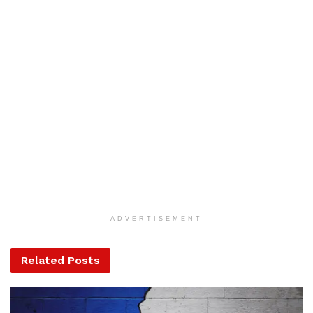
Középosztálybeli családból származott. Testvérei közül
többen is részt vettek a forradalmi mozgalmakban, egyik
bátyját 1887-ben a cár meggyilkolására szőtt
összeesküvés miatt kivégezték. Ő abban az évben kezdte
el a kazanyi egyetemet, ahonnan illegális szervezkedés
miatt négy hónap múlva kicsapták. A Marx és
Csernisevszkij műveit tanulmányozó, egyre radikálisabb
gondolkodású Uljanov magántanulóként tett ügyvédi
vizsgát 1891-ben. Csak rövid ideig praktizált Szamarában,
majd Szentpéterváron, ahol idejének nagy részét már a
ADVERTISEMENT
szocialista mozgalomnak szentelte. 1895-ben lefogták és
1897-ben három évre Szibériába száműzték, ettől kezdve
Related
Posts
a hivatásos forradalmárok életét élte. Száműzetése alatt,
1898-ban vette feleségül Nagyezsda Krupszkaját, a
szibériai Léna folyóból képzett Lenin mozgalmi nevet 1901