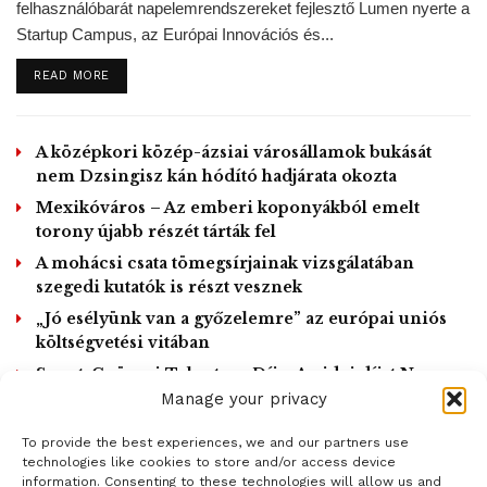
megelőzésében és kezelésében is szerepet kaphat.
felhasználóbarát napelemrendszereket fejlesztő Lumen nyerte a
Startup Campus, az Európai Innovációs és...
A Molecules című folyóirat 2020. március 16-án megjelent
DETAILS
READ MORE
cikkében a magyar kutatók összefoglalják azoknak a
preklinikai teszteknek az eredményeit, amelyek
megalapozták a későbbi humán klinikai vizsgálatokat.
A középkori közép-ázsiai városállamok bukását
Állati modellrendszerben a csökkentett deutériumtartalmú
nem Dzsingisz kán hódító hadjárata okozta
víz, inzulinnal együtt alkalmazva, dózisfüggő módon
Mexikóváros – Az emberi koponyákból emelt
csökkentette a patkányok vércukorszintjét, a hatás
torony újabb részét tárták fel
szempontjából legkedvezőbbnek a 125-135 ppm közötti
A mohácsi csata tömegsírjainak vizsgálatában
koncentrációtartomány bizonyult. A közlemény a humán
szegedi kutatók is részt vesznek
klinikai vizsgálat eredményeit is ismerteti. A
„Jó esélyünk van a győzelemre” az európai uniós
deutériummegvonás hatására csökkent a betegek reggeli
költségvetési vitában
(éhomi) vércukorszintje, az inzulin hatékonyabban
Szent-Györgyi Talentum Díj – Az idei díjat Nagy
stimulálta a sejtek cukorfelvételét. Ezzel magyarázható,
László kapta
Manage your privacy
hogy a vizsgálat végére a betegek 30%-ánál csökkent az
To provide the best experiences, we and our partners use
inzulinrezisztencia mértéke.
LOAD MORE
technologies like cookies to store and/or access device
information. Consenting to these technologies will allow us and