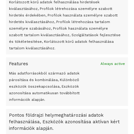
Korlátozott körű adatok felhasználása hirdetések
715004399
Átmenetileg szünetelnek az összecsapások Bahmutnál
kiválasztásához, Profilok létrehozása személyre szabott
https://academic.oup.com/neuro-
hirdetés érdekében, Profilok használata személyre szabott
Egy vagyonért adták el Banksy művét miután elégették.
hirdetés kiválasztásához, Profilok létrehozása tartalom
oncology/article/19/4/595/3057929
Az 1950-ben elhunyt alkotók művei szabadon
személyre szabásához, Profilok használata személyre
https://www.mdpi.com/1420-3049/25/6/1376/htm
felhasználhatóvá válnak
szabott tartalom kiválasztásához, Szolgáltatások fejlesztése
és tökéletesítése, Korlátozott körű adatok felhasználása
Megváltoztatják a montenegrói egyházügyi törvény
tartalom kiválasztásához.
Céginformációk:
A jövő évben Csehország hatalmas hiánnyal fog gazdálkodni
Features
Always active
Peking – A visegrádi országok zsidó kulturális örökségét
A HYD Rákkutató és Gyógyszerfejlesztő Kft. 1993 óta
bemutató fotókiállítás nyílt
Más adatforrásokból származó adatok
irányítja a deutériummegvonással kapcsolatos kutatásokat
párosítása és kombinálása, Különböző
Megveszi az osztrák Wienerberger az amerikai Meridian
és az eljárásra épülő gyógyszerfejlesztést. Dr. Somlyai
eszközök összekapcsolása, Eszközök
Bricket
Gábor vezető kutató 30 évvel ezelőtt világelsőként ismerte
azonosítása automatikusan továbbított
A Startup Campus egyetemi programjainak legjobbjai az
információk alapján.
fel a természetben található deutérium biológiai szerepét,
okosváros és zöld energetikai ötletek lettek
élettani jelentőségét, kutatási eredményei igazolták a
Pontos földrajzi helymeghatározási adatok
A Ringo Starr új albummal jelentkezik
deutériummegvonás daganatellenes hatását. A vízben és
felhasználása, Eszközök azonosítása aktívan kért
szerves molekulákban megtalálható deutérium hidrogénre
A Vajdasági Magyar Szövetség államtitkárait kinevezték
információk alapján.
történő stratégiai cseréje új lehetőséget nyit meg