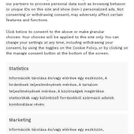
Emellett a betegek szérumában szignifikáns mértékben
our partners to process personal data such as browsing behavior
nőtt a „jó”, HDL-koleszterin szintje is. A klinikai
or unique IDs on this site and show (non-) personalized ads. Not
consenting or withdrawing consent, may adversely affect certain
vizsgálatban a betegek 3 hónapon keresztül fogyasztották
features and functions.
a 104 ppm deutériumtartalmú vizet. Szervezetük
Click below to consent to the above or make granular
deutériumkoncentrációja ez idő alatt az átlagos 147,5 ppm-
- H I R D E T É S -
choices. Your choices will be applied to this site only. You can
ről 133,9 ppm-re csökkent. A közölt eredmények
change your settings at any time, including withdrawing your
megerősítik, hogy a szervezet deutériumtartalmának 15-20
consent, by using the toggles on the Cookie Policy, or by clicking on
the manage consent button at the bottom of the screen.
ppm-es csökkenése jelentős pozitív élettani hatást fejt ki, a
deutériumdepléció a daganatos betegségek mellett a
Statistics
metabolikus betegségek megelőzésében és kezelésében
Információk tárolása és/vagy elérése egy eszközön, A
is szerepet kaphat a jövőben. A deutériumdepléció
hirdetések teljesítményének mérése, A tartalom
alkalmazásában rejlő terápiás lehetőségek feltárása
teljesítményének mérése, A közönségek megértése
további kutatásokat és klinikai vizsgálatokat igényel.
statisztikák vagy különböző forrásokból származó adatok
kombinálásai révén.
A híranyagban említett közlemények és hivatkozások az
alábbi linkeken érhetőek el:
Marketing
24 óra
https://www.nature.com/articles/s41598-020-62853-8
Információk tárolása és/vagy elérése egy eszközön,
https://www.sciencedirect.com/science/article/pii/S0306987