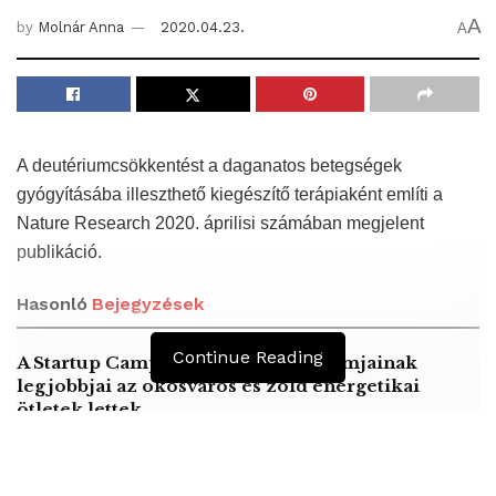
A
by
Molnár Anna
2020.04.23.
A
A deutériumcsökkentést a daganatos betegségek
gyógyításába illeszthető kiegészítő terápiaként említi a
Nature Research 2020. áprilisi számában megjelent
publikáció.
Hasonló
Bejegyzések
Continue Reading
A Startup Campus egyetemi programjainak
legjobbjai az okosváros és zöld energetikai
ötletek lettek
A középkori közép-ázsiai városállamok bukását
nem Dzsingisz kán hódító hadjárata okozta