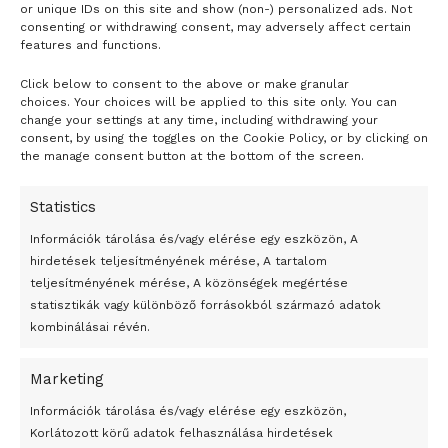
or unique IDs on this site and show (non-) personalized ads. Not
jelentő fajok élőhelye.
consenting or withdrawing consent, may adversely affect certain
features and functions.
A tengeri jég algáján növekvő krillek különösen fontosak
Click below to consent to the above or make granular
- H I R D E T É S -
ökológiai szempontból, mivel kulcsfontosságú
choices. Your choices will be applied to this site only. You can
táplálékforrást jelentenek a nyílt vizek valamennyi lakója
change your settings at any time, including withdrawing your
consent, by using the toggles on the Cookie Policy, or by clicking on
számára.
the manage consent button at the bottom of the screen.
Ausztrál kutatók két éve már kimutatták, hogy a sarki
krillek képesek nanoméretűvé átalakítani a megemésztett
Statistics
mikroműanyagokat.
Információk tárolása és/vagy elérése egy eszközön, A
2. A nanoméretű műanyagok akár sejtszinten is
hirdetések teljesítményének mérése, A tartalom
teljesítményének mérése, A közönségek megértése
hatással lehetnek az élőlényekre.
statisztikák vagy különböző forrásokból származó adatok
kombinálásai révén.
Az ausztráliai Griffith Egyetem professzora, Amanda
Dawson a világon elsőként mutatta ki, hogy az Euphausia
Marketing
superba faj az emésztés révén képes fizikailag
24 óra
megváltoztatni a mikroműanyag-szemcséket.
Információk tárolása és/vagy elérése egy eszközön,
Korlátozott körű adatok felhasználása hirdetések