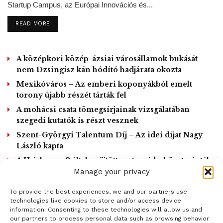
amelyeket a halászatban használnak, tengerhajózási
Startup Campus, az Európai Innovációs és...
forrást is feltételez – tette hozzá.
DETAILS
READ MORE
Microplastic found in Antarctic
sea ice by IMAS
@UTAS_
-led
A középkori közép-ázsiai városállamok bukását
research team, thought to be for
nem Dzsingisz kán hódító hadjárata okozta
1st time. Plastic pollution has
Mexikóváros – Az emberi koponyákból emelt
previously been recorded in
torony újabb részét tárták fel
Antarctic water & sediments, &
A mohácsi csata tömegsírjainak vizsgálatában
Click to accept marketing cookies and
Arctic sea ice
szegedi kutatók is részt vesznek
enable this content
https://t.co/6NksZJDgWI
Szent-Györgyi Talentum Díj – Az idei díjat Nagy
https://t.co/aM2B15OcC2
László kapta
https://t.co/Skcni14v1U
pic.twitter.com/lqm3bfNPA1
A Hajabusza-2 által gyűjtött aszteroida-kőzetminták
„tökéletes állapotban” érkeztek meg
Manage your privacy
— IMAS (@IMASUTAS)
April 21,
2020
To provide the best experiences, we and our partners use
LOAD MORE
technologies like cookies to store and/or access device
information. Consenting to these technologies will allow us and
A tengeri jég kulcsfontosságú táplálékforrást
our partners to process personal data such as browsing behavior