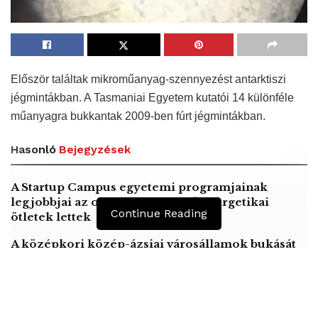
Először találtak mikroműanyag-szennyezést antarktiszi
jégmintákban. A Tasmaniai Egyetem kutatói 14 különféle
műanyagra bukkantak 2009-ben fúrt jégmintákban.
Hasonló
Bejegyzések
A Startup Campus egyetemi programjainak
legjobbjai az okosváros és zöld energetikai
Continue Reading
ötletek lettek
A középkori közép-ázsiai városállamok bukását
nem Dzsingisz kán hódító hadjárata okozta
Mexikóváros – Az emberi koponyákból emelt
torony újabb részét tárták fel