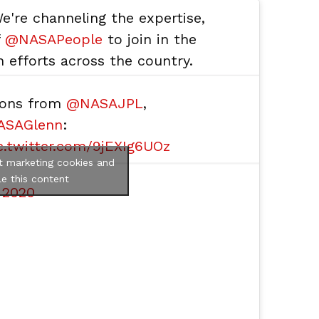
We're channeling the expertise,
f
@NASAPeople
to join in the
 efforts across the country.
ions from
@NASAJPL
,
SAGlenn
:
c.twitter.com/9jEXIg6UOz
t marketing cookies and
e this content
, 2020