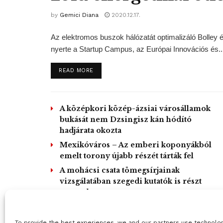
by
Gemici Diana
2020.12.17.
Az elektromos buszok hálózatát optimalizáló Bolley 
nyerte a Startup Campus, az Európai Innovációs és..
DETAILS
READ MORE
A középkori közép-ázsiai városállamok
bukását nem Dzsingisz kán hódító
hadjárata okozta
Mexikóváros – Az emberi koponyákból
emelt torony újabb részét tárták fel
A mohácsi csata tömegsírjainak
vizsgálatában szegedi kutatók is részt
vesznek
L
To provide the best experiences, we and our partners use technolo