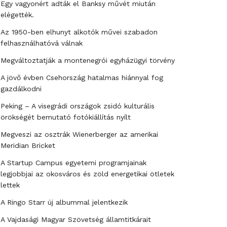
Egy vagyonért adták el Banksy művét miután
elégették.
Az 1950-ben elhunyt alkotók művei szabadon
felhasználhatóvá válnak
Megváltoztatják a montenegrói egyházügyi törvény
A jövő évben Csehország hatalmas hiánnyal fog
gazdálkodni
Peking – A visegrádi országok zsidó kulturális
örökségét bemutató fotókiállítás nyílt
Megveszi az osztrák Wienerberger az amerikai
Meridian Bricket
A Startup Campus egyetemi programjainak
legjobbjai az okosváros és zöld energetikai ötletek
lettek
A Ringo Starr új albummal jelentkezik
A Vajdasági Magyar Szövetség államtitkárait