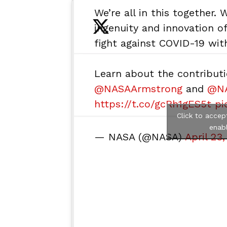
We’re all in this together. 
ingenuity and innovation o
fight against COVID-19 with
Learn about the contribut
@NASAArmstrong
and
@NA
https://t.co/gcRh1gES5t
pi
Click to accep
enabl
— NASA (@NASA)
April 23