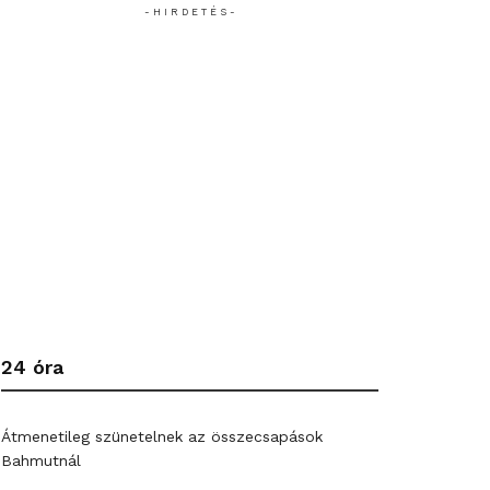
- H I R D E T É S -
24 óra
Átmenetileg szünetelnek az összecsapások
Bahmutnál