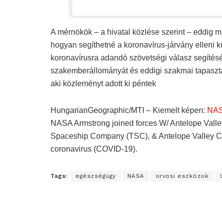
A mérnökök – a hivatal közlése szerint – eddig mi
hogyan segíthetné a koronavírus-járvány elleni
koronavírusra adandó szövetségi válasz segítésér
szakemberállományát és eddigi szakmai tapasztal
aki közleményt adott ki péntek
HungarianGeographic/MTI – Kiemelt képen:
NAS
NASA Armstrong joined forces W/ Antelope Valley 
Spaceship Company (TSC), & Antelope Valley Coll
coronavirus (COVID-19).
Tags:
egészségügy
NASA
orvosi eszközok