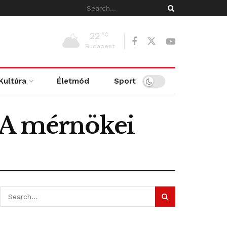
22
°C
Budapest
Kultúra
Életmód
Sport
SA mérnökei