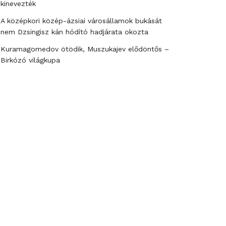
kinevezték
A középkori közép-ázsiai városállamok bukását
nem Dzsingisz kán hódító hadjárata okozta
Kuramagomedov ötödik, Muszukajev elődöntős –
Birkózó világkupa