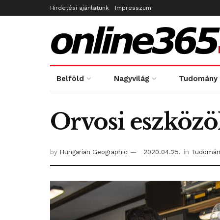
Hirdetési ajánlatunk
Impresszum
Belföld
Nagyvilág
Tudomány
Orvosi eszközö
by
Hungarian Geographic
2020.04.25.
in
Tudomán