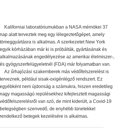
Kaliforniai laboratóriumukban a NASA mérnökei 37
nap alatt terveztek meg egy lélegeztetőgépet, amely
tömeggyártásra is alkalmas. A szerkezetet New York
egyik kórházában már ki is próbálták, gyártásának és
alkalmazásának engedélyezése az amerikai élelmiszer-,
és gyógyszerfelügyeletnél (FDA) már folyamatban van.
Az űrhajózási szakemberek más védőfelszerelést is
terveznek, például sisak-oxigénlégző rendszert. Ez
egyébként nem újdonság a számukra, hiszen eredetileg
nagy magasságú repülésekhez kifejlesztett magassági
védőfelszerelésről van szó, de mint kiderült, a Covid-19
betegségben szenvedő, de enyhébb tünetekkel
rendelkező betegek kezelésére is alkalmas.