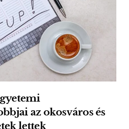
egyetemi
bbjai az okosváros és
tek lettek