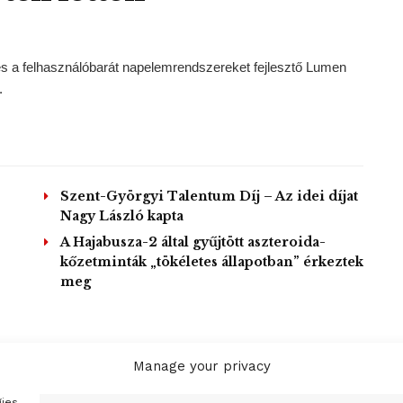
és a felhasználóbarát napelemrendszereket fejlesztő Lumen
.
Szent-Györgyi Talentum Díj – Az idei díjat
Nagy László kapta
A Hajabusza-2 által gyűjtött aszteroida-
kőzetminták „tökéletes állapotban” érkeztek
meg
Manage your privacy
OAD MORE
gies