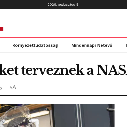
2026. augusztus 8.
Környezettudatosság
Mindennapi Netevő
ket terveznek a NA
A
y
A