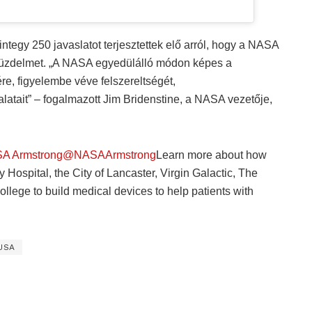
ntegy 250 javaslatot terjesztettek elő arról, hogy a NASA
 küzdelmet. „A NASA egyedülálló módon képes a
e, figyelembe véve felszereltségét,
atait” – fogalmazott Jim Bridenstine, a NASA vezetője,
A Armstrong@NASAArmstrong
Learn more about how
Hospital, the City of Lancaster, Virgin Galactic, The
ege to build medical devices to help patients with
USA