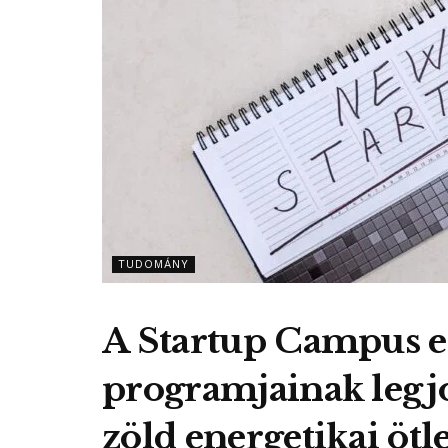
TUDOMÁNY
A Startup Campus 
programjainak legjo
zöld energetikai ötle