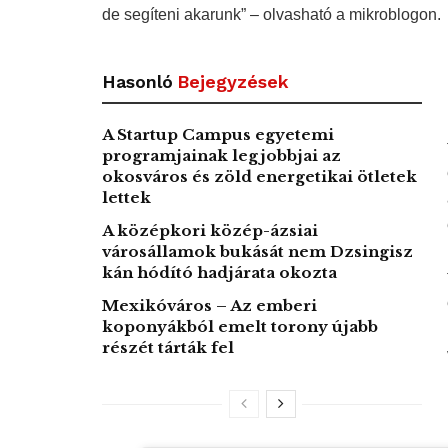
de segíteni akarunk” – olvasható a mikroblogon.
Hasonló
Bejegyzések
A Startup Campus egyetemi
programjainak legjobbjai az
okosváros és zöld energetikai ötletek
lettek
A középkori közép-ázsiai
városállamok bukását nem Dzsingisz
kán hódító hadjárata okozta
Mexikóváros – Az emberi
koponyákból emelt torony újabb
részét tárták fel