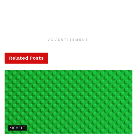
Prágában a sokéves átlag 22 százalékán,
északabbra Ústí nad Labemben pedig 28 százalékán van.
A dél-morvaországi Morava folyóban a vízmennyiség a
szokásos átlag 23 százaléka jelenleg. „Ezek a
paraméterek rosszabbak, mint az utóbbi időszak
ADVERTISEMENT
legszárazabbnak tartott évében, 2018-ban” – jegyezte meg
a tárcavezető.
Related
Posts
Az InterSucho projekt kertében készített tanulmány szerint
Csehországban gyakorlatilag 2015-től van rendkívüli
szárazság, és ma még nem tudni, hogy ez a helyzet mikor
ér véget. A környezetvédelmi tárca május 12-re országos
tanácskozásra hívta meg Prágába a régiók és a
települések képviselőit, hogy a gyakorlati tapasztalatok
alapján megvitassanak és kialakítsanak egy válság-
forgatókönyvet. A szárazság elleni harcra tavaly a
KIEMELT
környezetvédelmi tárca több mint kétmilliárd koronát (27
milliárd forint) fordított, az idén erre a célra 2,5 milliárd