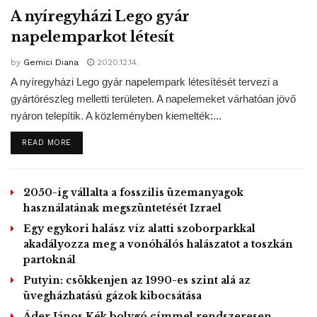
A nyíregyházi Lego gyár
korona ( 40,5 milliárd forint) áll endelkezésre, míg további
napelemparkot létesít
3,5 milliárd koronáról (47,25 milliárd forint) még folynak a
tárgyalások a pénzügyminisztériummal. Ezekből a
by
Gemici Diana
2020.12.14.
pénzalapokból különböző helyi projekteket lehet
A nyíregyházi Lego gyár napelempark létesítését tervezi a
megvalósítani.
gyártórészleg melletti területen. A napelemeket várhatóan jövő
nyáron telepítik. A közleményben kiemelték:...
A környezetvédelmi tárca eddigi négyzetméterenkénti 500
koronáról (6750 forint) 800 koronára (10 800 forint) emeli a
DETAILS
READ MORE
városi „zöldtetős” projektek támogatását – közölte a
miniszter.
2050-ig vállalta a fosszilis üzemanyagok
MA / MTI
használatának megszüntetését Izrael
Egy egykori halász víz alatti szoborparkkal
Tags:
Csehország
környezetvédelem
Moldva
akadályozza meg a vonóhálós halászatot a toszkán
Rendkívüli szárazság
vízgazdálkodás
partoknál
Putyin: csökkenjen az 1990-es szint alá az
üvegházhatású gázok kibocsátása
Áder János Kék bolygó címmel rendszeresen