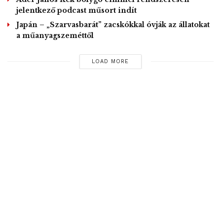
jelentkező podcast műsort indít
Japán – „Szarvasbarát” zacskókkal óvják az állatokat
a műanyagszeméttől
LOAD MORE