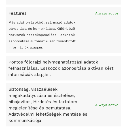
A jövő évben Csehország hatalmas hiánnyal fog gazdálkodni
Features
Always active
Peking – A visegrádi országok zsidó kulturális örökségét
bemutató fotókiállítás nyílt
Más adatforrásokból származó adatok
párosítása és kombinálása, Különböző
Megveszi az osztrák Wienerberger az amerikai Meridian
eszközök összekapcsolása, Eszközök
Bricket
azonosítása automatikusan továbbított
A Startup Campus egyetemi programjainak legjobbjai az
információk alapján.
okosváros és zöld energetikai ötletek lettek
Pontos földrajzi helymeghatározási adatok
A Ringo Starr új albummal jelentkezik
felhasználása, Eszközök azonosítása aktívan kért
A Vajdasági Magyar Szövetség államtitkárait kinevezték
információk alapján.
A középkori közép-ázsiai városállamok bukását nem
Dzsingisz kán hódító hadjárata okozta
Biztonság, visszaélések
megakadályozása és észlelése,
Kuramagomedov ötödik, Muszukajev elődöntős – Birkózó
hibajavítás, Hirdetés és tartalom
világkupa
Always active
megjelenítése és bemutatása,
Adatvédelmi lehetőségek mentése és
kommunikációja.