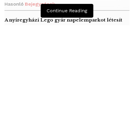
Hasonló
Bejegyzések
Continue Reading
A nyíregyházi Lego gyár napelemparkot létesít
2050-ig vállalta a fosszilis üzemanyagok
használatának megszüntetését Izrael
Egy egykori halász víz alatti szoborparkkal
akadályozza meg a vonóhálós halászatot a
toszkán partoknál
A szakminiszter „katasztrofálisnak” minősítette a helyzetet
és megjegyezte: a mai helyzet jóval rosszabb, mint
azokban az években, amelyeket utólag nagyon száraznak
minősítettek a szakértők. Richard Brabec rámutatott: a
helyzetet jól illusztrálja, hogy például a Moldva vize