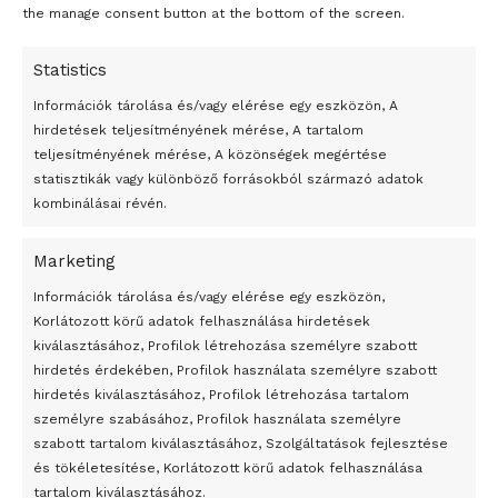
the manage consent button at the bottom of the screen.
Statistics
Információk tárolása és/vagy elérése egy eszközön, A
hirdetések teljesítményének mérése, A tartalom
teljesítményének mérése, A közönségek megértése
statisztikák vagy különböző forrásokból származó adatok
kombinálásai révén.
Marketing
24 óra
Információk tárolása és/vagy elérése egy eszközön,
Korlátozott körű adatok felhasználása hirdetések
Átmenetileg szünetelnek az összecsapások Bahmutnál
kiválasztásához, Profilok létrehozása személyre szabott
hirdetés érdekében, Profilok használata személyre szabott
Egy vagyonért adták el Banksy művét miután elégették.
hirdetés kiválasztásához, Profilok létrehozása tartalom
Az 1950-ben elhunyt alkotók művei szabadon
személyre szabásához, Profilok használata személyre
felhasználhatóvá válnak
szabott tartalom kiválasztásához, Szolgáltatások fejlesztése
és tökéletesítése, Korlátozott körű adatok felhasználása
Megváltoztatják a montenegrói egyházügyi törvény
tartalom kiválasztásához.