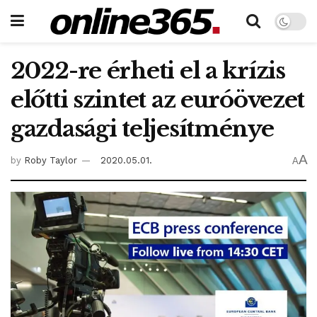
2022-re érheti el a krízis
előtti szintet az euróövezet
gazdasági teljesítménye
A
by
Roby Taylor
2020.05.01.
A