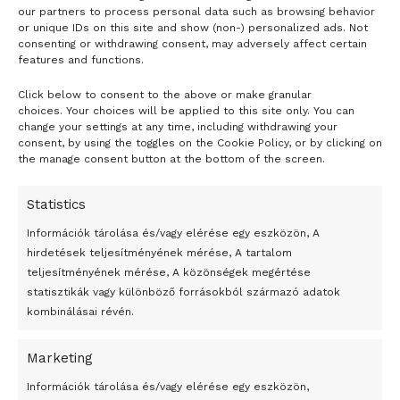
our partners to process personal data such as browsing behavior
or unique IDs on this site and show (non-) personalized ads. Not
consenting or withdrawing consent, may adversely affect certain
A legkedvezőtlenebb forgatókönyv júniusig tolja ki a
features and functions.
zárlat feloldását, amelyet a járvány visszaszorításában
Click below to consent to the above or make granular
- H I R D E T É S -
elért korlátozott eredmények miatt még hosszú ideig
choices. Your choices will be applied to this site only. You can
change your settings at any time, including withdrawing your
érvényben tartott korlátozások követnek majd. A
consent, by using the toggles on the Cookie Policy, or by clicking on
legszigorúbb forgatókönyv csak az ellenszer
the manage consent button at the bottom of the screen.
megjelenésétől várja a helyzet enyhülését, amit
legkorábban 2021 közepére tart megvalósíthatónak.
Statistics
Információk tárolása és/vagy elérése egy eszközön, A
What impact will the
hirdetések teljesítményének mérése, A tartalom
coronavirus pandemic have on
teljesítményének mérése, A közönségek megértése
the euro area economy? In a
statisztikák vagy különböző forrásokból származó adatok
post on
#TheECBBlog
, Chief
kombinálásai révén.
Economist Philip R. Lane
discusses the macroeconomic
Marketing
Click to accept marketing cookies and
scenarios we could be
24 óra
Információk tárolása és/vagy elérése egy eszközön,
enable this content
confronted with and explains