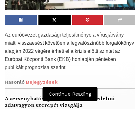
Az euróövezet gazdasági teljesítménye a vírusjárvány
miatti visszaesést követően a legvalószínűbb forgatókönyv
alapján 2022 végére érheti el a krízis előtti szintet az
Európai Központi Bank (EKB) honlapján pénteken
publikált prognózisa szerint.
Hasonló
Bejegyzések
Continue Reading
A versenyhatóság az online-kereskedelmi
adatvagyon szerepét vizsgálja
A munkaadói és a munkavállalói oldal
álláspontja közeledett a minimálbér és a
garantált bérminimum emeléséről szóló
tárgyaláson