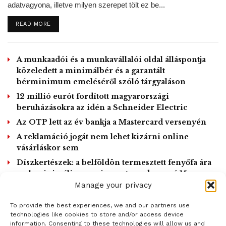
https://t.co/hHfZMYSjbr
adatvagyona, illetve milyen szerepet tölt ez be...
pic.twitter.com/Zskhv4P2OH
DETAILS
READ MORE
— European Central Bank
(@ecb)
April 29, 2020
A munkaadói és a munkavállalói oldal álláspontja
közeledett a minimálbér és a garantált
bérminimum emeléséről szóló tárgyaláson
A közepes lefolyású forgatókönyv szintén májusra
12 millió eurót fordított magyarországi
feltételezi a zárlat feloldását, a korlátozások enyhítését
beruházásokra az idén a Schneider Electric
azonban szigorúbb ütemben vetíti előre és a
Az OTP lett az év bankja a Mastercard versenyén
termeléskiesések hosszabb idejű elhúzódásával számol.
A reklamáció jogát nem lehet kizárni online
vásárláskor sem
Watch again: Lagarde on the
Díszkertészek: a belföldön termesztett fenyőfa ára
economic impact of the
csak minimálisan, az import nordmanné 15
coronavirus
Click to accept marketing cookies and
százalékkal is emelkedhet
Manage your privacy
pic.twitter.com/xpqa7SwJYO
enable this content
To provide the best experiences, we and our partners use
— European Central Bank
LOAD MORE
technologies like cookies to store and/or access device
(@ecb)
April 30, 2020
information. Consenting to these technologies will allow us and